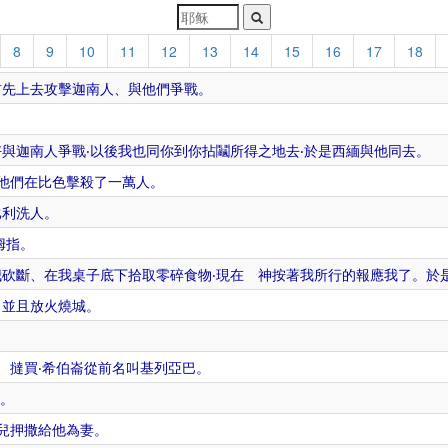
8
9
10
11
12
13
14
15
16
17
18
首先
上去
攻擊
迦南
人
、
與
他們
爭戰
。
好
與
迦南
人
爭戰
‧
以後
我
也
同
你
到
你
拈鬮
所得
之
地
去
‧
於是
西緬
與
他
同
去
。
他們
在
比色
擊殺
了
一萬
人
。
比利洗
人
。
姆指
。
我
砍
斷
、
在
我
桌子
底下
拾取
零碎
食物
‧
現在
神
按著
我
所
行
的
報應
我
了
。
於
、
並且
放火
燒
城
。
。
、
撻買
‧
希伯崙
從前
名叫
基列亞巴
。
。
兒
押撒
給
他
為
妻
。