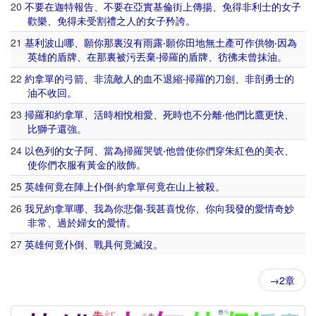
20
不要
在
迦特
報告
、
不要
在
亞實基倫
街上
傳揚
、
免得
非利士
的
女子
歡樂
、
免得
未
受
割禮
之
人
的
女子
矜誇
。
21
基利波
山
哪
、
願
你
那裏
沒有
雨露
‧
願
你
田地
無
土產
可
作
供物
‧
因為
英雄
的
盾牌
、
在
那裏
被
污
丟棄
‧
掃羅
的
盾牌
、
彷彿
未曾
抹
油
。
22
約拿單
的
弓箭
、
非
流
敵人
的
血
不
退縮
‧
掃羅
的
刀劍
、
非
剖
勇士
的
油
不
收回
。
23
掃羅
和
約拿單
、
活
時
相
悅
相愛
、
死
時
也
不
分離
‧
他們
比
鷹
更
快
、
比
獅子
還
強
。
24
以色列
的
女子
阿
、
當
為
掃羅
哭號
‧
他
曾
使
你們
穿
朱紅
色
的
美
衣
、
使
你們
衣服
有
黃金
的
妝飾
。
25
英雄
何竟
在
陣
上
仆倒
‧
約拿單
何竟
在
山上
被
殺
。
26
我
兄
約拿單
哪
、
我
為
你
悲傷
‧
我
甚
喜悅
你
、
你
向
我
發
的
愛情
奇妙
非常
、
過於
婦女
的
愛情
。
27
英雄
何竟
仆倒
、
戰具
何竟
滅沒
。
→2章