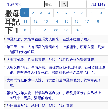
聖經-索引
聖經-目錄
撒母
1
2
3
4
5
6
7
8
9
10
耳記
11
12
13
14
15
16
17
18
下 1
19
20
21
22
23
24
1
掃羅
死
后
、
大衛
擊殺
亞瑪力
人
回來
、
在
洗革拉
住
了
兩
天
‧
2
第
三
天
、
有
一
人
從
掃羅
的
營裏
出來
、
衣服
撕裂
、
頭
矇
灰塵
、
到
大
衛
面前
伏
地
叩拜
。
3
大衛
問
他
說
、
你
從
哪裏
來
、
他
說
、
我
從
以色列
的
營裏
逃
來
。
4
大衛
又
問
他
說
、
事情
怎樣
、
請
你
告訴
我
‧
他
回答
說
、
百姓
從
陣
上
逃
跑
、
也
有
許多
人
仆倒
死亡
、
掃羅
和
他
兒子
約拿單
也
死
了
。
5
大衛
問
報信
的
少年
人
說
、
你
怎麼
知道
掃羅
和
他
兒子
約拿單
死
了
呢
。
6
報信
的
少年
人
說
、
我
偶然
到
基利波
山
、
看見
掃羅
伏
在
自己
槍
上
、
有
戰車
、
馬兵
、
緊緊
的
追
他
。
7
他
回頭
看見
我
、
就
呼叫
我
、
我
說
、
我
在
這裏
‧