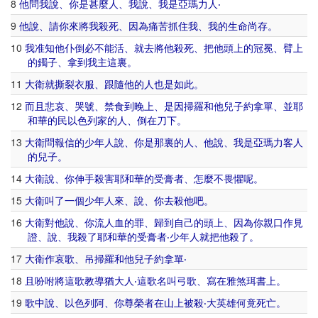
8
他
問
我
說
、
你
是
甚麼
人
、
我
說
、
我
是
亞瑪力
人
‧
9
他
說
、
請
你
來
將
我
殺死
、
因為
痛苦
抓住
我
、
我
的
生命
尚
存
。
10
我
准
知
他
仆倒
必
不能
活
、
就
去
將
他
殺死
、
把
他
頭
上
的
冠冕
、
臂
上
的
鐲子
、
拿
到
我
主
這裏
。
11
大衛
就
撕裂衣服
、
跟隨
他
的
人
也
是
如此
。
12
而且
悲哀
、
哭號
、
禁食
到
晚上
、
是
因
掃羅
和
他
兒子
約拿單
、
並
耶
和華
的
民
以色列
家
的
人
、
倒
在
刀
下
。
13
大衛
問
報信
的
少年
人
說
、
你
是
那裏
的
人
、
他
說
、
我
是
亞瑪力
客人
的
兒子
。
14
大衛
說
、
你
伸手
殺害
耶和華
的
受膏者
、
怎麼
不
畏懼
呢
。
15
大衛
叫
了
一個
少年
人
來
、
說
、
你
去
殺
他
吧
。
16
大衛
對
他
說
、
你
流人血
的
罪
、
歸
到
自己
的
頭
上
、
因為
你
親口
作
見
證
、
說
、
我
殺
了
耶和華
的
受膏者
‧
少年
人
就
把
他
殺
了
。
17
大衛
作
哀歌
、
吊
掃羅
和
他
兒子
約拿單
‧
18
且
吩咐
將
這
歌
教導
猶大
人
‧
這
歌
名叫
弓
歌
、
寫
在
雅煞珥
書
上
。
19
歌
中
說
、
以色列
阿
、
你
尊榮
者
在
山上
被
殺
‧
大
英雄
何竟
死亡
。