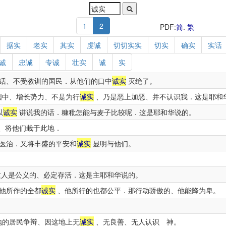
1
2
PDF:
简
.
繁
据实
老实
其实
虔诚
切切实实
切实
确实
实话
诚
忠诚
专诚
壮实
诚
实
话、不受教训的国民．从他们的口中
诚实
灭绝了。
国中、增长势力、不是为行
诚实
、乃是恶上加恶、并不认识我．这是耶和
以
诚实
讲说我的话．糠秕怎能与麦子比较呢．这是耶和华说的。
、将他们栽于此地．
医治．又将丰盛的平安和
诚实
显明与他们。
人是公义的、必定存活．这是主耶和华说的。
他所作的全都
诚实
、他所行的也都公平．那行动骄傲的、他能降为卑。
地的居民争辩、因这地上无
诚实
、无良善、无人认识 神。