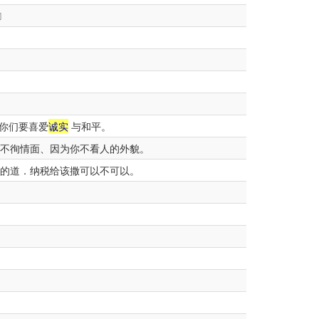
〕
你们要喜爱
诚实
与和平。
不徇情面、因为你不看人的外貌。
的道．纳税给该撒可以不可以。