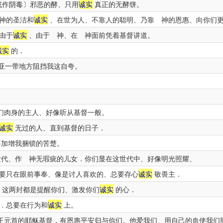
或作阴毒〕邪恶的酵、只用
诚实
真正的无酵饼。
神的圣洁和
诚实
、在世为人、不靠人的聪明、乃靠 神的恩惠、向你们
由于
诚实
、由于 神、在 神面前凭着基督讲道。
诚实
的．
亚一带地方阻挡我这自夸。
．
们肉身的主人、好像听从基督一般。
诚实
无过的人、直到基督的日子．
加增我捆锁的苦楚。
代、作 神无瑕疵的儿女．你们显在这世代中、好像明光照耀、
要只在眼前事奉、像是讨人喜欢的、总要存心
诚实
敬畏主．
．这两封都是提醒你们、激发你们
诚实
的心．
．总要在行为和
诚实
上。
王元首的耶稣基督．有恩惠平安归与你们。他爱我们、用自己的血使我们