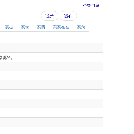
圣经目录
诚然
诚心
实据
实录
实情
实实在在
实为
华说的。