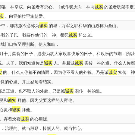
却靠 神掌权、向圣者有忠心。〔或作犹大向 神向
诚实
的圣者犹疑不定
实
、向亚伯拉罕施慈爱。
冷中．耶路撒冷必称为
诚实
的城．万军之耶和华的山必称为圣山。
作我的子民、我要作他们的 神、都凭
诚实
和公义。
城门口按至理判断、使人和睦．
月十月禁食的日子、必变为犹大家欢喜快乐的日子、和欢乐的节期．所以
说、夫子、我们知道你是
诚实
人、并且诚
诚实
实传 神的道、什么人你都
实
的、什么人你都不徇情面．因为你不看人的外貌、乃是诚
诚实
实传 神
良的心里、并且忍耐着结实。
都是正道、也不取人的外貌、乃是诚
诚实
实传 神的道。
灵和
诚实
拜他、因为父要这样的人拜他。
心灵和
诚实
拜他。
、存着欢喜
诚实
的心用饭、
．治理的、就当殷勤．怜悯人的、就当甘心。