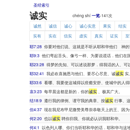
圣经索引
诚实
chéng shí
一览
-
141
次
诚然
诚信
诚心
诚心实意
果实
结实
实有
实在
信实
虚实
真实
证实
至
耶7:28
你要对他们说、这就是不听从耶和华他们 神的
耶9:3
他们弯起舌头、像弓一样、为要说谎话．他们在
耶23:28
得梦的先知、可以述说那梦．得我话的人、可
耶32:41
我必欢喜施恩与他们、要尽心尽意、诚
诚实
实
耶33:6
看哪、我要使这城得以痊癒安舒、使城中的人得
哀3:23
每早晨这都是新的．你的
诚实
、极其广大。
结18:9
遵行我的律例、谨守我的典章、按
诚实
行事、这
但4:37
现在我尼布甲尼撒赞美尊崇恭敬天上的王、因为
何2:20
也以
诚实
聘你归我、你就必认识我耶和华。
何4:1
以色列人哪、你们当听耶和华的话．耶和华与这