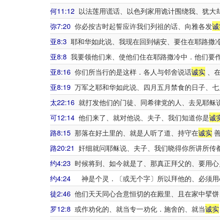
何11:12
以法莲用谎话、以色列家用诡计围绕我、犹大
弥7:20
你必按古时起誓应许我们列祖的话、向雅各发
诚
亚8:3
耶和华如此说、我现在回到锡安、要住在耶路撒
亚8:8
我要领他们来、使他们住在耶路撒冷中．他们要
亚8:16
你们所当行的是这样．各人与邻舍说话
诚实
、在
亚8:19
万军之耶和华如此说、四月五月禁食的日子、七
太22:16
就打发他们的门徒、同希律党的人、去见耶稣
可12:14
他们来了、就对他说、夫子、我们知道你是
诚
路8:15
那落在好土里的、就是人听了道、持守在
诚实
善
路20:21
奸细就问耶稣说、夫子、我们晓得你所讲所传
约4:23
时候将到、如今就是了、那真正拜父的、要用心
约4:24
神是个灵．〔或无个字〕所以拜他的、必须用
徒2:46
他们天天同心合意恒切的在殿里、且在家中擘饼
罗12:8
或作劝化的、就当专一劝化．施舍的、就当
诚实