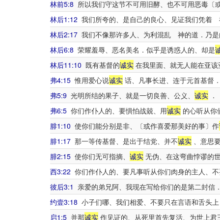
林前5:8
所以我们守这节不可用旧酵、也不可用恶毒〔
林后1:12
我们所夸的、是自己的良心、见证我们凭着 
林后2:17
我们不像那许多人、为利混乱 神的道．乃是
林后6:8
荣耀羞辱、恶名美名．似乎是诱惑人的、却是
林后11:10
既有基督的
诚实
在我里面、就无人能在亚该
弗4:15
惟用爱心说
诚实
话、凡事长进、连于元首基督
弗5:9
光明所结的果子、就是一切良善、公义、
诚实
．
弗6:5
你们作仆人的、要惧怕战兢、用
诚实
的心听从你
腓1:10
使你们能分别是非、〔或作喜爱那美好的事〕作
腓1:17
那一等传基督、是出于结党、并不
诚实
、意思要
腓2:15
使你们无可指摘、
诚实
无伪、在这弯曲悖谬的世
西3:22
你们作仆人的、要凡事听从你们肉身的主人、不
彼后3:1
亲爱的弟兄阿、我现在写给你们的是第二封信
约壹3:18
小子们哪、我们相爱、不要只在言语和舌头上
启1:5
并那
诚实
作见证的、从死里首先复活、为世上君