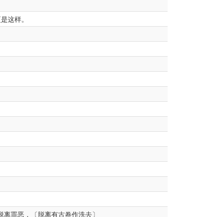
更是这样。
脱离罪恶．〔脱离有古卷作洗去〕