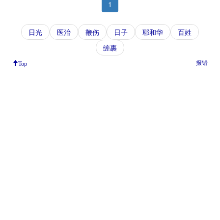
1
日光
医治
鞭伤
日子
耶和华
百姓
缠裹
报错
Top