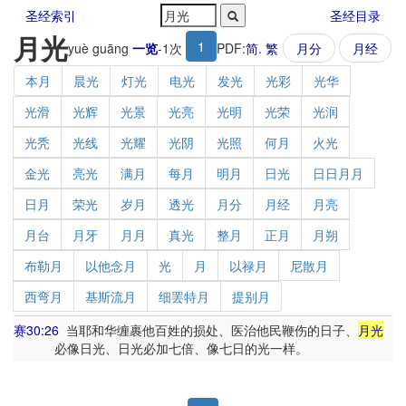
圣经索引
圣经目录
月光
1
yuè guāng
一览
-
1
次
PDF:
简
.
繁
月分
月经
本月
晨光
灯光
电光
发光
光彩
光华
光滑
光辉
光景
光亮
光明
光荣
光润
光秃
光线
光耀
光阴
光照
何月
火光
金光
亮光
满月
每月
明月
日光
日日月月
日月
荣光
岁月
透光
月分
月经
月亮
月台
月牙
月月
真光
整月
正月
月朔
布勒月
以他念月
光
月
以禄月
尼散月
西弯月
基斯流月
细罢特月
提别月
赛30:26
当耶和华缠裹他百姓的损处、医治他民鞭伤的日子、
月光
必像日光、日光必加七倍、像七日的光一样。