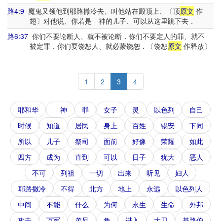
路4:9
魔鬼又领他到耶路撒冷去、叫他站在殿顶上、〔顶
原文
作
翅〕对他说、你若是 神的儿子、可以从这里跳下去．
路6:37
你们不要论断人、就不被论断．你们不要定人的罪、就不
被定罪．你们要饶恕人、就必蒙饶恕．〔饶恕
原文
作释放〕
1
2
3
4
耶和华
神
罪
女子
灵
以色列
自己
时候
知道
居民
身上
百姓
锡安
下同
所以
儿子
祭司
面前
好像
荣耀
如此
四方
成为
直到
可以
日子
犹大
恶人
不可
列祖
一切
出来
听见
妇人
耶路撒冷
不得
北方
地上
永远
以色列人
中间
不能
什么
为何
永生
生命
外邦
攻击
万军
弟兄
角
进入
大卫
基路伯