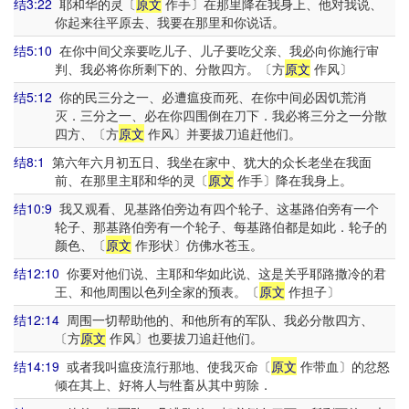
结3:22
耶和华的灵〔
原文
作手〕在那里降在我身上、他对我说、
你起来往平原去、我要在那里和你说话。
结5:10
在你中间父亲要吃儿子、儿子要吃父亲、我必向你施行审
判、我必将你所剩下的、分散四方。〔方
原文
作风〕
结5:12
你的民三分之一、必遭瘟疫而死、在你中间必因饥荒消
灭．三分之一、必在你四围倒在刀下．我必将三分之一分散
四方、〔方
原文
作风〕并要拔刀追赶他们。
结8:1
第六年六月初五日、我坐在家中、犹大的众长老坐在我面
前、在那里主耶和华的灵〔
原文
作手〕降在我身上。
结10:9
我又观看、见基路伯旁边有四个轮子、这基路伯旁有一个
轮子、那基路伯旁有一个轮子、每基路伯都是如此．轮子的
颜色、〔
原文
作形状〕仿佛水苍玉。
结12:10
你要对他们说、主耶和华如此说、这是关乎耶路撒冷的君
王、和他周围以色列全家的预表。〔
原文
作担子〕
结12:14
周围一切帮助他的、和他所有的军队、我必分散四方、
〔方
原文
作风〕也要拔刀追赶他们。
结14:19
或者我叫瘟疫流行那地、使我灭命〔
原文
作带血〕的忿怒
倾在其上、好将人与牲畜从其中剪除．