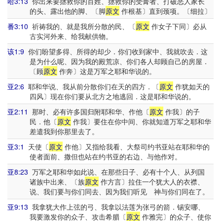
哈3:13
你出来要拯救你的百姓、拯救你的受膏者、打破恶人家长
的头、露出他的脚、〔脚
原文
作根基〕直到颈项。〔细拉〕
番3:10
祈祷我的、就是我所分散的民、〔
原文
作女子下同〕必从
古实河外来、给我献供物。
该1:9
你们盼望多得、所得的却少．你们收到家中、我就吹去．这
是为什么呢、因为我的殿荒凉、你们各人却顾自己的房屋．
〔顾
原文
作奔〕这是万军之耶和华说的。
亚2:6
耶和华说、我从前分散你们在天的四方．〔
原文
作犹如天的
四风〕现在你们要从北方之地逃回．这是耶和华说的。
亚2:11
那时、必有许多国归附耶和华、作他〔
原文
作我〕的子
民．他〔
原文
作我〕要住在你中间、你就知道万军之耶和华
差遣我到你那里去了。
亚3:1
天使〔
原文
作他〕又指给我看、大祭司约书亚站在耶和华的
使者面前、撒但也站在约书亚的右边、与他作对。
亚8:23
万军之耶和华如此说、在那些日子、必有十个人、从列国
诸族中出来、〔族
原文
作方言〕拉住一个犹大人的衣襟、
说、我们要与你们同去、因为我们听见 神与你们同在了。
亚9:13
我拿犹大作上弦的弓、我拿以法莲为张弓的箭．锡安哪、
我要激发你的众子、攻击希腊〔
原文
作雅完〕的众子、使你