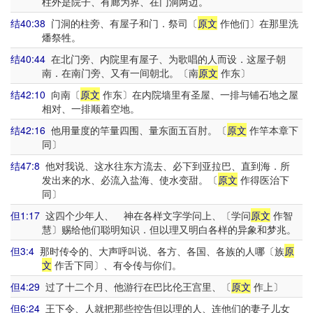
柱外是院子、有廊为界、在门洞两边。
结40:38
门洞的柱旁、有屋子和门．祭司〔
原文
作他们〕在那里洗
燔祭牲。
结40:44
在北门旁、内院里有屋子、为歌唱的人而设．这屋子朝
南．在南门旁、又有一间朝北。〔南
原文
作东〕
结42:10
向南〔
原文
作东〕在内院墙里有圣屋、一排与铺石地之屋
相对、一排顺着空地。
结42:16
他用量度的竿量四围、量东面五百肘。〔
原文
作竿本章下
同〕
结47:8
他对我说、这水往东方流去、必下到亚拉巴、直到海．所
发出来的水、必流入盐海、使水变甜。〔
原文
作得医治下
同〕
但1:17
这四个少年人、 神在各样文字学问上、〔学问
原文
作智
慧〕赐给他们聪明知识．但以理又明白各样的异象和梦兆。
但3:4
那时传令的、大声呼叫说、各方、各国、各族的人哪〔族
原
文
作舌下同〕、有令传与你们。
但4:29
过了十二个月、他游行在巴比伦王宫里、〔
原文
作上〕
但6:24
王下令、人就把那些控告但以理的人、连他们的妻子儿女