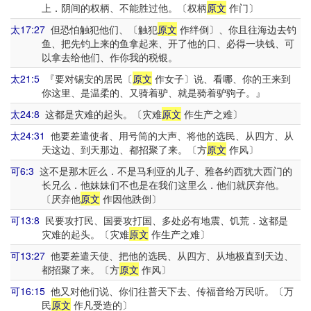
上．阴间的权柄、不能胜过他。〔权柄
原文
作门〕
太17:27
但恐怕触犯他们、〔触犯
原文
作绊倒〕、你且往海边去钓
鱼、把先钓上来的鱼拿起来、开了他的口、必得一块钱、可
以拿去给他们、作你我的税银。
太21:5
『要对锡安的居民〔
原文
作女子〕说、看哪、你的王来到
你这里、是温柔的、又骑着驴、就是骑着驴驹子。』
太24:8
这都是灾难的起头。〔灾难
原文
作生产之难〕
太24:31
他要差遣使者、用号筒的大声、将他的选民、从四方、从
天这边、到天那边、都招聚了来。〔方
原文
作风〕
可6:3
这不是那木匠么．不是马利亚的儿子、雅各约西犹大西门的
长兄么．他妹妹们不也是在我们这里么．他们就厌弃他。
〔厌弃他
原文
作因他跌倒〕
可13:8
民要攻打民、国要攻打国、多处必有地震、饥荒．这都是
灾难的起头。〔灾难
原文
作生产之难〕
可13:27
他要差遣天使、把他的选民、从四方、从地极直到天边、
都招聚了来。〔方
原文
作风〕
可16:15
他又对他们说、你们往普天下去、传福音给万民听。〔万
民
原文
作凡受造的〕