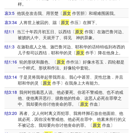
样。
哀3:5
他筑垒攻击我、用苦楚〔
原文
作苦胆〕和艰难围困我。
哀3:34
人将世上被囚的、踹〔
原文
作压〕在脚下、
结1:1
当三十年四月初五日、以西结〔
原文
作我〕在迦巴鲁河边、
被掳的人中、天就开了、得见 神的异象。
结1:3
在迦勒底人之地、迦巴鲁河边、耶和华的话特特临到布西的
儿子祭司以西结．耶和华的灵〔
原文
作手〕降在他身上。
结1:16
轮的形状和颜色、〔
原文
作作法〕好像水苍玉．四轮都是
一个样式、形状和作法、好像轮中套轮。
结3:14
于是灵将我举起带我而去、我心中甚苦、灵性忿激．并且
耶和华的灵〔
原文
作手〕在我身上大有能力。
结3:18
我何时指着恶人说、他必要死、你若不警戒他、也不劝戒
他、使他离开恶行、拯救他的性命、这恶人必死在罪孽之
中、我却要向你讨他丧命的罪。〔
原文
作血〕
结3:20
再者、义人何时离义而犯罪、我将绊脚石放在他面前、他
就必死．因你没有警戒他、他必死在罪中、他素来所行的义
不被记念、我却要向你讨他丧命的罪。〔
原文
作血〕