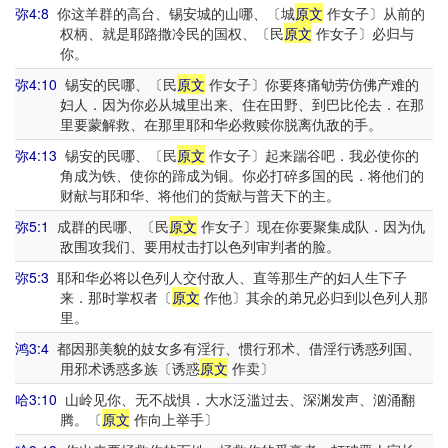
弥4:8
你这羊群的高台、锡安城的山哪、〔城
原文
作女子〕从前的
权柄、就是耶路撒冷民的国权、〔民
原文
作女子〕必归与
你。
弥4:10
锡安的民哪、〔民
原文
作女子〕你要疼痛劬劳仿佛产难的
妇人．因为你必从城里出来、住在田野、到巴比伦去．在那
里要蒙解救、在那里耶和华必救赎你脱离仇敌的手。
弥4:13
锡安的民哪、〔民
原文
作女子〕起来踹谷吧．我必使你的
角成为铁、使你的蹄成为铜。你必打碎多国的民．将他们的
财献与耶和华、将他们的货献与普天下的主。
弥5:1
成群的民哪、〔民
原文
作女子〕现在你要聚集成队．因为仇
敌围攻我们、要用杖击打以色列审判者的脸。
弥5:3
耶和华必将以色列人交付敌人、直等那生产的妇人生下子
来．那时掌权者〔
原文
作他〕其余的弟兄必归到以色列人那
里。
鸿3:4
都因那美貌的妓女多有淫行、惯行邪术、借淫行诱惑列国、
用邪术诱惑多族〔诱惑
原文
作卖〕
哈3:10
山岭见你、无不战惧．大水泛滥过去、深渊发声、汹涌翻
腾。〔
原文
作向上举手〕