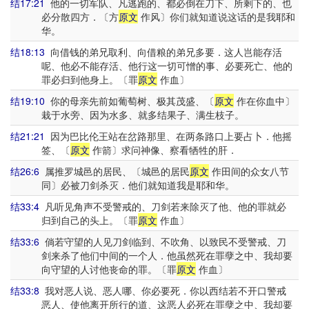
结17:21
他的一切军队、凡逃跑的、都必倒在刀下、所剩下的、也
必分散四方．〔方
原文
作风〕你们就知道说这话的是我耶和
华。
结18:13
向借钱的弟兄取利、向借粮的弟兄多要．这人岂能存活
呢、他必不能存活、他行这一切可憎的事、必要死亡、他的
罪必归到他身上。〔罪
原文
作血〕
结19:10
你的母亲先前如葡萄树、极其茂盛、〔
原文
作在你血中〕
栽于水旁、因为水多、就多结果子、满生枝子。
结21:21
因为巴比伦王站在岔路那里、在两条路口上要占卜．他摇
签、〔
原文
作箭〕求问神像、察看牺牲的肝．
结26:6
属推罗城邑的居民、〔城邑的居民
原文
作田间的众女八节
同〕必被刀剑杀灭．他们就知道我是耶和华。
结33:4
凡听见角声不受警戒的、刀剑若来除灭了他、他的罪就必
归到自己的头上。〔罪
原文
作血〕
结33:6
倘若守望的人见刀剑临到、不吹角、以致民不受警戒、刀
剑来杀了他们中间的一个人．他虽然死在罪孽之中、我却要
向守望的人讨他丧命的罪。〔罪
原文
作血〕
结33:8
我对恶人说、恶人哪、你必要死．你以西结若不开口警戒
恶人、使他离开所行的道、这恶人必死在罪孽之中、我却要