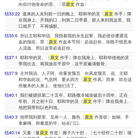
向你讨他丧命的罪。〔罪
原文
作血〕
结33:22
逃来的人未到前一日的晚上、耶和华的灵〔
原文
作手〕降
在我身上、开我的口．到第二日早晨、那人来到我这里、我
口就开了、不再缄默。
结35:6
所以主耶和华说、我指着我的永生起誓、我必使你遭遇流
血的报应、罪〔
原文
作血本节同〕必追赶你．你既不恨恶杀
人流血、所以这罪必追赶你。
结37:1
耶和华的灵、〔
原文
作手〕降在我身上、耶和华借他的灵
带我出去、将我放在平原中．这平原遍满骸骨。
结37:9
主对我说、人子阿、你要发预言、向风发预言、说、主耶
和华如此说、气息阿、要从四方〔
原文
作风〕而来、吹在这
些被杀的人身上、使他们活了。
结40:1
我们被掳掠第二十五年、耶路撒冷城攻破后十四年、正在
年初、月之初十日、耶和华的灵〔
原文
作手〕降在我身上．
他把我带到以色列地。
结40:3
他带我到那里、见有一人、颜色〔
原文
作形状〕如铜、手
拿麻绳、和量度的竿、站在门口。
结40:14
又量〔量
原文
作造〕廊子六十肘．〔七十经作二十肘〕墙