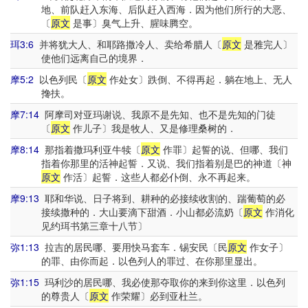
地、前队赶入东海、后队赶入西海．因为他们所行的大恶、
〔
原文
是事〕臭气上升、腥味腾空。
珥3:6
并将犹大人、和耶路撒冷人、卖给希腊人〔
原文
是雅完人〕
使他们远离自己的境界．
摩5:2
以色列民〔
原文
作处女〕跌倒、不得再起．躺在地上、无人
搀扶。
摩7:14
阿摩司对亚玛谢说、我原不是先知、也不是先知的门徒
〔
原文
作儿子〕我是牧人、又是修理桑树的．
摩8:14
那指着撒玛利亚牛犊〔
原文
作罪〕起誓的说、但哪、我们
指着你那里的活神起誓．又说、我们指着别是巴的神道〔神
原文
作活〕起誓．这些人都必仆倒、永不再起来。
摩9:13
耶和华说、日子将到、耕种的必接续收割的、踹葡萄的必
接续撒种的．大山要滴下甜酒．小山都必流奶〔
原文
作消化
见约珥书第三章十八节〕
弥1:13
拉吉的居民哪、要用快马套车．锡安民〔民
原文
作女子〕
的罪、由你而起．以色列人的罪过、在你那里显出。
弥1:15
玛利沙的居民哪、我必使那夺取你的来到你这里．以色列
的尊贵人〔
原文
作荣耀〕必到亚杜兰。