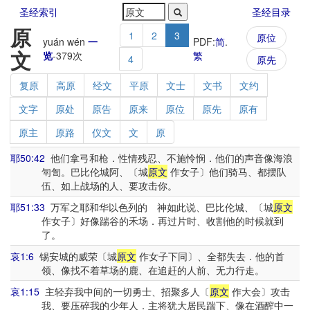
圣经索引
圣经目录
原
1
2
3
原位
yuán wén
一
PDF:
简
.
文
览
-
379
次
繁
4
原先
复原
高原
经文
平原
文士
文书
文约
文字
原处
原告
原来
原位
原先
原有
原主
原路
仪文
文
原
耶50:42
他们拿弓和枪．性情残忍、不施怜悯．他们的声音像海浪
匉訇。巴比伦城阿、〔城
原文
作女子〕他们骑马、都摆队
伍、如上战场的人、要攻击你。
耶51:33
万军之耶和华以色列的 神如此说、巴比伦城、〔城
原文
作女子〕好像踹谷的禾场．再过片时、收割他的时候就到
了。
哀1:6
锡安城的威荣〔城
原文
作女子下同〕、全都失去．他的首
领、像找不着草场的鹿、在追赶的人前、无力行走。
哀1:15
主轻弃我中间的一切勇士、招聚多人〔
原文
作大会〕攻击
我、要压碎我的少年人．主将犹大居民踹下、像在酒醡中一