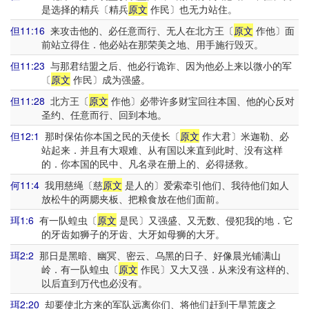
是选择的精兵〔精兵
原文
作民〕也无力站住。
但11:16
来攻击他的、必任意而行、无人在北方王〔
原文
作他〕面
前站立得住．他必站在那荣美之地、用手施行毁灭。
但11:23
与那君结盟之后、他必行诡诈、因为他必上来以微小的军
〔
原文
作民〕成为强盛。
但11:28
北方王〔
原文
作他〕必带许多财宝回往本国、他的心反对
圣约、任意而行、回到本地。
但12:1
那时保佑你本国之民的天使长〔
原文
作大君〕米迦勒、必
站起来．并且有大艰难、从有国以来直到此时、没有这样
的．你本国的民中、凡名录在册上的、必得拯救。
何11:4
我用慈绳〔慈
原文
是人的〕爱索牵引他们、我待他们如人
放松牛的两腮夹板、把粮食放在他们面前。
珥1:6
有一队蝗虫〔
原文
是民〕又强盛、又无数、侵犯我的地．它
的牙齿如狮子的牙齿、大牙如母狮的大牙。
珥2:2
那日是黑暗、幽冥、密云、乌黑的日子、好像晨光铺满山
岭．有一队蝗虫〔
原文
作民〕又大又强．从来没有这样的、
以后直到万代也必没有。
珥2:20
却要使北方来的军队远离你们、将他们赶到干旱荒废之