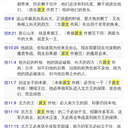
都带来、扔在狮子坑中．他们还没有到坑底、狮子就抓住他
们、〔抓住
原文
作胜了〕咬碎他们的骨头。
但8:8
这山羊极其自高自大、正强盛的时候、那大角折断了．又在
角根上向天的四方、〔方
原文
作风〕长出四个非常的角来。
但8:21
那公山羊、就是希腊王．〔希腊
原文
作雅完下同〕两眼当
中的大角、就是头一王。
但10:20
他就说、你知道我为何来见你么、现在我要回去与波斯的
魔君争战、我去后希腊〔
原文
作雅完〕的魔君必来。
但11:4
他兴起的时候、他的国必破裂、向天的四方〔方
原文
作
风〕分开、却不归他的后裔、治国的权势也都不及他、因为
他的国必被拔出、归与他后裔之外的人。
但11:7
但这女子的本家、〔本家
原文
作根〕必另生一子〔子
原文
作枝〕继续王位、他必率领军队进入北方王的保障、攻击他
们、而且得胜．
但11:9
北方的王〔
原文
作他〕必入南方王的国、却要仍回本地。
但11:10
北方王〔
原文
作他〕的二子必动干戈、招聚许多军兵、这
军兵前去、如洪水泛滥、又必再去争战直到南方王的保障。
但11:15
北方王必来筑垒攻取坚固城．南方的军兵必站立不住、就