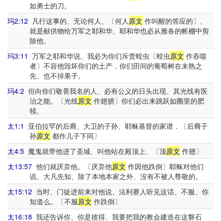
如勇士的刀。
玛2:12
凡行这事的、无论何人、〔何人
原文
作叫醒的答应的〕、
就是献供物给万军之耶和华、耶和华也必从雅各的帐棚中剪
除他。
玛3:11
万军之耶和华说、我必为你们斥责蝗虫〔蝗虫
原文
作吞噬
者〕不容他毁坏你们的土产．你们田间的葡萄树在未熟之
先、也不掉果子。
玛4:2
但向你们敬畏我名的人、必有公义的日头出现、其光线有医
治之能。〔光线
原文
作翅膀〕你们必出来跳跃如圈里的肥
犊。
太1:1
亚伯拉罕的后裔、大卫的子孙、耶稣基督的家谱．〔后裔子
孙
原文
都作儿子下同〕
太4:5
魔鬼就带他进了圣城、叫他站在殿顶上、〔顶
原文
作翅〕
太13:57
他们就厌弃他。〔厌弃他
原文
作因他跌倒〕耶稣对他们
说、大凡先知、除了本地本家之外、没有不被人尊敬的。
太15:12
当时、门徒进前来对他说、法利赛人听见这话、不服、你
知道么。〔不服
原文
作跌倒〕
太16:18
我还告诉你、你是彼得、我要把我的教会建造在这磐石