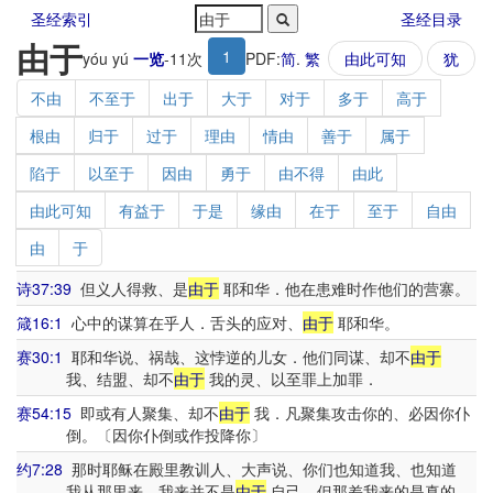
圣经索引
圣经目录
由于
1
yóu yú
一览
-
11
次
PDF:
简
.
繁
由此可知
犹
不由
不至于
出于
大于
对于
多于
高于
根由
归于
过于
理由
情由
善于
属于
陷于
以至于
因由
勇于
由不得
由此
由此可知
有益于
于是
缘由
在于
至于
自由
由
于
诗37:39
但义人得救、是
由于
耶和华．他在患难时作他们的营寨。
箴16:1
心中的谋算在乎人．舌头的应对、
由于
耶和华。
赛30:1
耶和华说、祸哉、这悖逆的儿女．他们同谋、却不
由于
我、结盟、却不
由于
我的灵、以至罪上加罪．
赛54:15
即或有人聚集、却不
由于
我．凡聚集攻击你的、必因你仆
倒。〔因你仆倒或作投降你〕
约7:28
那时耶稣在殿里教训人、大声说、你们也知道我、也知道
我从那里来．我来并不是
由于
自己、但那差我来的是真的．