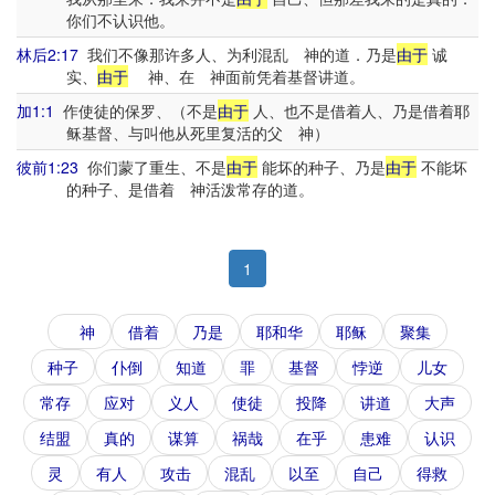
你们不认识他。
林后2:17
我们不像那许多人、为利混乱 神的道．乃是
由于
诚
实、
由于
神、在 神面前凭着基督讲道。
加1:1
作使徒的保罗、（不是
由于
人、也不是借着人、乃是借着耶
稣基督、与叫他从死里复活的父 神）
彼前1:23
你们蒙了重生、不是
由于
能坏的种子、乃是
由于
不能坏
的种子、是借着 神活泼常存的道。
1
神
借着
乃是
耶和华
耶稣
聚集
种子
仆倒
知道
罪
基督
悖逆
儿女
常存
应对
义人
使徒
投降
讲道
大声
结盟
真的
谋算
祸哉
在乎
患难
认识
灵
有人
攻击
混乱
以至
自己
得救