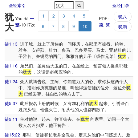
圣经索引
圣经目录
犹
1
2
3
4
5
犹八
Yóu dà
一
PDF:
大
览
-
1017
次
简
.
繁
6
7
8
9
10
犹滴
徒1:13
进了城、就上了所住的一间楼房．在那里有彼得、约翰、
雅各、安得烈、腓力、多马、巴多罗买、马太、亚勒腓的儿
子雅各、奋锐党的西门、和雅各的儿子〔或作兄弟〕
犹大
。
徒1:16
弟兄们、圣灵借大卫的口、在圣经上、预言领人捉拿耶稣
的
犹大
．这话是必须应验的。
徒1:24
众人就祷告说、主阿、你知道万人的心、求你从这两个人
中、指明你所拣选的是谁、叫他得这使徒的位分．这位分
犹
大
已经丢弃、往自己的地方去了。
徒5:37
此后报名上册的时候、又有加利利的
犹大
起来、引诱些百
姓跟从他、他也灭亡、附从他的人也都四散了。
徒9:11
主对他说、起来、往直街去、在
犹大
的家里、访问一个大
数人名叫扫罗．他正祷告．
徒15:22
那时、使徒和长老并全教会、定意从他们中间拣选人、差