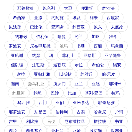
耶路撒冷
以色列
大卫
便雅悯
约沙法
希西家
亚撒
约阿施
埃及
利未
西底家
以法莲
巴比伦
亚玛谢
约西亚
以东
末底改
约雅敬
伯利恒
哈曼
约兰
加略
雅各
罗波安
尼布甲尼撒
她玛
书珊
西缅
玛拿西
亚哈谢
约瑟
珥
非利士
亚哈斯
亚哈随鲁
但以理
法勒斯
迦勒底
示拉
希伯仑
锡安
谢拉
亚撒利雅
以斯帖
约雅斤
伯·示麦
迦南
撒马利亚
所罗门
亚兰
亚述
耶利米
约旦河
约坦
巴沙
比加
基列·亚巴
拉玛
乌西雅
西门
亚们
亚米拿达
耶哥尼雅
耶罗波安
别是巴
伯特利
古实
哈拿尼
户珥
吉甲
利比拉
吕便
尼布撒拉旦
撒拉铁
书亚
西拉
西拿基立
亚杜兰
亚哈
以萨迦
以赛亚