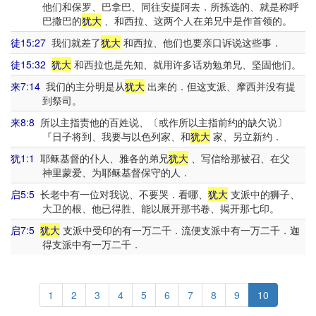
他们和保罗、巴拿巴、同往安提阿去．所拣选的、就是称呼
巴撒巴的
犹大
、和西拉、这两个人在弟兄中是作首领的。
徒15:27
我们就差了
犹大
和西拉、他们也要亲口诉说这些事．
徒15:32
犹大
和西拉也是先知、就用许多话劝勉弟兄、坚固他们。
来7:14
我们的主分明是从
犹大
出来的．但这支派、摩西并没有提
到祭司。
来8:8
所以主指责他的百姓说、〔或作所以主指前约的缺欠说〕
『日子将到、我要与以色列家、和
犹大
家、另立新约．
犹1:1
耶稣基督的仆人、雅各的弟兄
犹大
、写信给那被召、在父
神里蒙爱、为耶稣基督保守的人．
启5:5
长老中有一位对我说、不要哭．看哪、
犹大
支派中的狮子、
大卫的根、他已得胜、能以展开那书卷、揭开那七印。
启7:5
犹大
支派中受印的有一万二千．流便支派中有一万二千．迦
得支派中有一万二千．
1
2
3
4
5
6
7
8
9
10