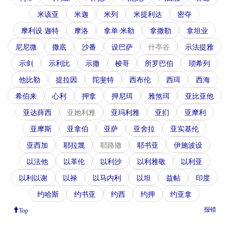
米该亚
米迦
米列
米提利达
密夺
摩利设·迦特
摩洛
拿单·米勒
拿撒勒
拿坦业
尼尼微
撒底
沙番
设巴萨
什亭谷
示法提雅
示剑
示利比
示撒
梭哥
所罗巴伯
琐希列
他比勒
提拉因
陀斐特
西布伦
西珥
西海
希伯来
心利
押拿
押尼珥
雅煞珥
亚比亚他
亚达薛西
亚她利雅
亚玛利雅
亚扪
亚摩利
亚摩斯
亚拿伯
亚萨
亚舍拉
亚实基伦
亚西加
耶拉篾
耶路撒
耶书亚
伊施波设
以法他
以革伦
以利沙
以利雅敬
以利亚
以利以谢
以禄
以马内利
以坦
益帖
印度
约哈斯
约书亚
约西
约押
约亚拿
报错
Top