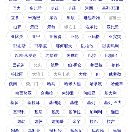
巴力
多比雅
哈该
哈薛
河西
基列·耶琳
立拿
米斯巴
摩西
拿顺
毗他希雅
塞鲁士
扫罗
示巴
示每
锡安山
洗革拉
亚比雅
亚比央
亚甲
亚拉得
亚伦
亚玛撒
亚实突
耶布斯
耶孚尼
耶何耶大
以拉他
以实玛利
以未·米罗达
约哈难
阿摩司
巴拉
巴撒巴
巴忒罗
比央
波斯
伯·和仑
参巴拉
参孙
答比匿
大流士
大马士革
大数
但
俄斐勒
俄南
粪厂门
哈马
哈米大他
哈拿篾
哈他革
哈西努亚
合弗拉
何沙雅
何细亚
基大利
基多
基拉耳
基利提
基连
基列
基列·巴力
基玛利
基尼
基悉
基伊拉
加利利
迦巴
迦勒
迦萨
迦施慕
金罕
拉巴
拉吉
利希
马利亚
玛利沙
玛他尼
玛西雅
弥迦