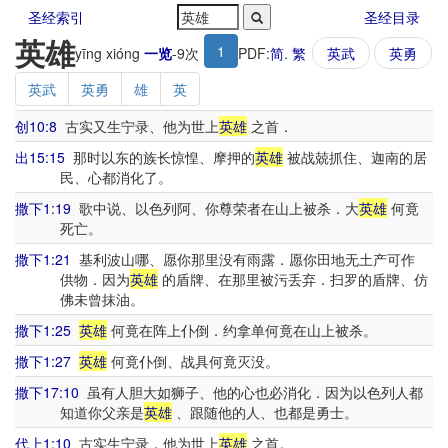
圣经索引
圣经目录
英雄
1
yīng xióng
一览
-
9
次
PDF:
简
.
繁
英武
英勇
英武
英勇
雄
英
创10:8
古实又生宁录、他为世上
英雄
之首．
出15:15
那时以东的族长惊惶、摩押的
英雄
被战兢抓住、迦南的居
民、心都消化了。
撒下1:19
歌中说、以色列阿、你尊荣者在山上被杀．大
英雄
何竟
死亡。
撒下1:21
基利波山哪、愿你那里没有雨露．愿你田地无土产可作
供物．因为
英雄
的盾牌、在那里被污丢弃．扫罗的盾牌、仿
佛未曾抹油。
撒下1:25
英雄
何竟在阵上仆倒．约拿单何竟在山上被杀。
撒下1:27
英雄
何竟仆倒、战具何竟灭没。
撒下17:10
虽有人胆大如狮子、他的心也必消化．因为以色列人都
知道你父亲是
英雄
、跟随他的人、也都是勇士。
代上1:10
古实生宁录．他为世上
英雄
之首。