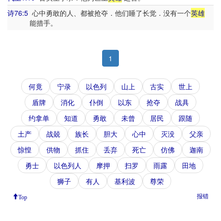
诗76:5
心中勇敢的人、都被抢夺．他们睡了长觉．没有一个
英雄
能措手。
1
何竟
宁录
以色列
山上
古实
世上
盾牌
消化
仆倒
以东
抢夺
战具
约拿单
知道
勇敢
未曾
居民
跟随
土产
战兢
族长
胆大
心中
灭没
父亲
惊惶
供物
抓住
丢弃
死亡
仿佛
迦南
勇士
以色列人
摩押
扫罗
雨露
田地
狮子
有人
基利波
尊荣
报错
Top