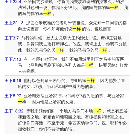
王上22:4
亚哈问约沙法说、你肯同我去攻取基列的拉末么．约沙
法对以色列王说、你我不分彼此、我的民与你的民
一样
、我
的马与你的马
一样
。
王上22:13
那去召米该雅的使者对米该雅说、众先知一口同音的都
向王说吉言、你不如与他们说
一样
的话、也说吉言．
王下3:7
前行的时候、差人去见犹大王约沙法、说、摩押王背叛
我．你肯同我去攻打摩押么。他说、我肯上去．你我不分彼
此、我的民与你的民
一样
、我的马与你的马
一样
。
王下7:13
有一个臣仆对王说、我们不如用城里剩下之马中的五匹
马、（马和城里剩下的以色列人都是
一样
、快要灭绝）打发
人去窥探。
王下8:18
他行以色列诸王所行的、与亚哈家
一样
．因为他娶了亚
哈的女儿为妻、行耶和华眼中看为恶的事。
王下8:27
亚哈谢效法亚哈家行耶和华眼中看为恶的事、与亚哈家
一样
．因为他是亚哈家的女婿。
王下18:32
等我来领你们到一个地方与你们本地
一样
、就是有五谷
和新酒之地、有粮食和葡萄园之地、有橄榄树和蜂蜜之地、
好使你们存活、不至于死．希西家劝导你们、说、耶和华必
拯救我们．你们不要听他的话。