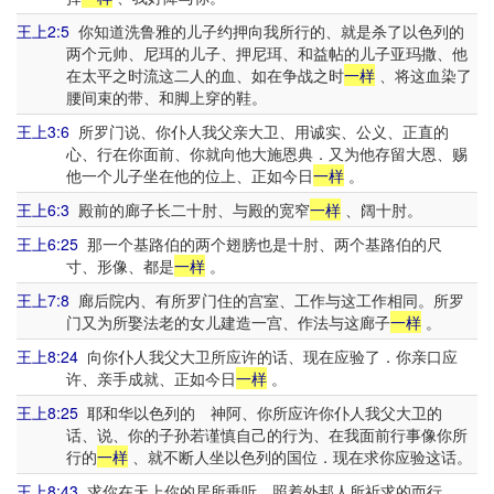
王上2:5
你知道洗鲁雅的儿子约押向我所行的、就是杀了以色列的
两个元帅、尼珥的儿子、押尼珥、和益帖的儿子亚玛撒、他
在太平之时流这二人的血、如在争战之时
一样
、将这血染了
腰间束的带、和脚上穿的鞋。
王上3:6
所罗门说、你仆人我父亲大卫、用诚实、公义、正直的
心、行在你面前、你就向他大施恩典．又为他存留大恩、赐
他一个儿子坐在他的位上、正如今日
一样
。
王上6:3
殿前的廊子长二十肘、与殿的宽窄
一样
、阔十肘。
王上6:25
那一个基路伯的两个翅膀也是十肘、两个基路伯的尺
寸、形像、都是
一样
。
王上7:8
廊后院内、有所罗门住的宫室、工作与这工作相同。所罗
门又为所娶法老的女儿建造一宫、作法与这廊子
一样
。
王上8:24
向你仆人我父大卫所应许的话、现在应验了．你亲口应
许、亲手成就、正如今日
一样
。
王上8:25
耶和华以色列的 神阿、你所应许你仆人我父大卫的
话、说、你的子孙若谨慎自己的行为、在我面前行事像你所
行的
一样
、就不断人坐以色列的国位．现在求你应验这话。
王上8:43
求你在天上你的居所垂听、照着外邦人所祈求的而行、