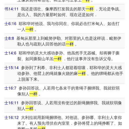
书14:11
我还是强壮、像摩西打发我去的那天
一样
．无论是争战、
是出入、我的力量那时如何、现在还是如何．
士6:16
耶和华对他说、我与你同在、你就必击打米甸人、如击打
一人
一样
。
士8:8
基甸从那里上到毗努伊勒、对那里的人也是这样说．毗努伊
勒人也与疏割人回答他的话
一样
。
士14:6
耶和华的灵大大感动参孙、他虽然手无器械、却将狮子撕
裂、如同撕裂山羊羔
一样
．他行这事并没有告诉父母。
士15:14
参孙到了利希、非利士人都迎着喧嚷．耶和华的灵大大感
动参孙、他臂上的绳就像火烧的麻
一样
、他的绑绳都从他手
上脱落下来。
士16:7
参孙回答说、人若用七条未干的青绳子捆绑我、我就软弱
像别人
一样
。
士16:11
参孙回答说、人若用没有使过的新绳捆绑我、我就软弱像
别人
一样
。
士16:12
大利拉就用新绳捆绑他、对他说、参孙哪、非利士人拿你
来了。有人预先埋伏在内室里．参孙将臂上的绳挣断了、如
挣断一条线
一样
。