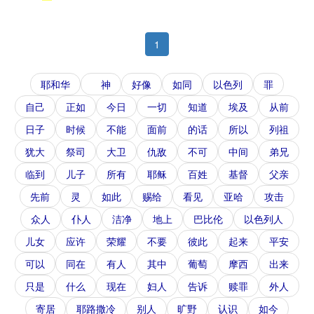
1
耶和华
神
好像
如同
以色列
罪
自己
正如
今日
一切
知道
埃及
从前
日子
时候
不能
面前
的话
所以
列祖
犹大
祭司
大卫
仇敌
不可
中间
弟兄
临到
儿子
所有
耶稣
百姓
基督
父亲
先前
灵
如此
赐给
看见
亚哈
攻击
众人
仆人
洁净
地上
巴比伦
以色列人
儿女
应许
荣耀
不要
彼此
起来
平安
可以
同在
有人
其中
葡萄
摩西
出来
只是
什么
现在
妇人
告诉
赎罪
外人
寄居
耶路撒冷
别人
旷野
认识
如今