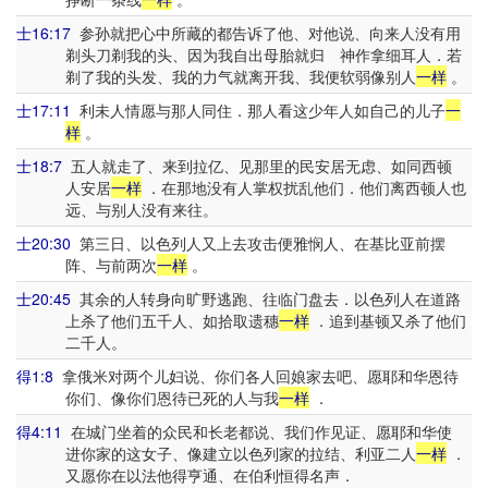
士16:17
参孙就把心中所藏的都告诉了他、对他说、向来人没有用
剃头刀剃我的头、因为我自出母胎就归 神作拿细耳人．若
剃了我的头发、我的力气就离开我、我便软弱像别人
一样
。
士17:11
利未人情愿与那人同住．那人看这少年人如自己的儿子
一
样
。
士18:7
五人就走了、来到拉亿、见那里的民安居无虑、如同西顿
人安居
一样
．在那地没有人掌权扰乱他们．他们离西顿人也
远、与别人没有来往。
士20:30
第三日、以色列人又上去攻击便雅悯人、在基比亚前摆
阵、与前两次
一样
。
士20:45
其余的人转身向旷野逃跑、往临门盘去．以色列人在道路
上杀了他们五千人、如拾取遗穗
一样
．追到基顿又杀了他们
二千人。
得1:8
拿俄米对两个儿妇说、你们各人回娘家去吧、愿耶和华恩待
你们、像你们恩待已死的人与我
一样
．
得4:11
在城门坐着的众民和长老都说、我们作见证、愿耶和华使
进你家的这女子、像建立以色列家的拉结、利亚二人
一样
．
又愿你在以法他得亨通、在伯利恒得名声．