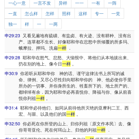
一心一意
一言不发
异样
一一
一有
一阵
一直
怎么样
怎样
照样
这样
专一
一党
独一
样
一
一两
申29:23
又看见遍地有硫磺、有盐卤、有火迹、没有耕种、没有出
产、连草都不生长、好像耶和华在忿怒中所倾覆的所多玛、
蛾摩拉、押玛、洗扁
一样
．
申29:28
耶和华在怒气、忿怒、大恼恨中、将他们从本地拔出来、
扔在别的地上、像今日
一样
。
申30:9
你若听从耶和华你 神的话、谨守这律法书上所写的诫
命、律例、又尽心尽性归向耶和华你的 神、他必使你手里
所办的一切事、并你身所生的、牲畜所下的、地土所产的、
都绰绰有余．因为耶和华必再喜悦你、降福与你、像从前喜
悦你列祖
一样
。
申31:4
耶和华必待他们、如同从前待他所灭绝的亚摩利二王、西
宏、与噩、以及他们的国
一样
。
申32:50
你必死在你所登的山上、归你列祖〔原文作本民〕去、像
你哥哥亚伦、死在何珥山上、归他的列祖
一样
．