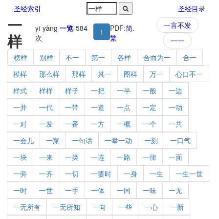
圣经索引
圣经目录
一
一言不发
yī yàng
一览
-
584
PDF:
简
.
1
样
次
繁
一一
榜样
别样
不一
第一
各样
合而为一
合一
模样
那么样
那样
其一
图样
万一
心口不一
样式
样样
样子
一把
一半
一般
一边
一并
一代
一带
一道
一点
一定
一动
一对
一发
一番
一方
一概
一个
一共
一会儿
一家
一句话
一举一动
一刻
一口气
一块
一来
一类
一连
一路
一律
一面
一旁
一齐
一切
一霎时
一身
一生
一生一世
一时
一世
一手
一体
一同
一味
一无
一无所有
一无所知
一向
一些
一心
一新