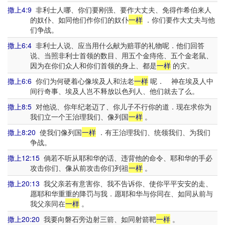
撒上4:9
非利士人哪、你们要刚强、要作大丈夫、免得作希伯来人
的奴仆、如同他们作你们的奴仆
一样
．你们要作大丈夫与他
们争战。
撒上6:4
非利士人说、应当用什么献为赔罪的礼物呢．他们回答
说、当照非利士首领的数目、用五个金痔疮、五个金老鼠、
因为在你们众人和你们首领的身上、都是
一样
的灾。
撒上6:6
你们为何硬着心像埃及人和法老
一样
呢． 神在埃及人中
间行奇事、埃及人岂不释放以色列人、他们就去了么。
撒上8:5
对他说、你年纪老迈了、你儿子不行你的道．现在求你为
我们立一个王治理我们、像列国
一样
。
撒上8:20
使我们像列国
一样
．有王治理我们、统领我们、为我们
争战。
撒上12:15
倘若不听从耶和华的话、违背他的命令、耶和华的手必
攻击你们、像从前攻击你们列祖
一样
。
撒上20:13
我父亲若有意害你、我不告诉你、使你平平安安的走、
愿耶和华重重的降罚与我．愿耶和华与你同在、如同从前与
我父亲同在
一样
。
撒上20:20
我要向磐石旁边射三箭、如同射箭靶
一样
。