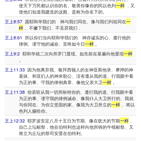
使天下万民都认识你的名、敬畏你像你的民以色列
一样
．又
使他们知道我建造的这殿、是称为你名下的。
王上8:57
愿耶和华我们的 神与我们同在、像与我们列祖同在
一
样
、不撇下我们、不丢弃我们．
王上8:61
所以你们当向耶和华我们的 神存诚实的心、遵行他的
律例、谨守他的诫命、至终如今日
一样
。
王上9:2
耶和华就二次向所罗门显现、如先前在基遍向他显现
一样
。
王上11:33
因为他离弃我、敬拜西顿人的女神亚斯他录、摩押的神
基抹、和亚扪人的神米勒公、没有遵从我的道、行我眼中看
为正的事、守我的律例典章、像他父亲大卫
一样
。
王上11:38
你若听从我一切所吩咐你的、遵行我的道、行我眼中看
为正的事、谨守我的律例诫命、像我仆人大卫所行的、我就
与你同在、为你立坚固的家、像我为大卫所立的
一样
、将以
色列人赐给你。
王上12:32
耶罗波安定八月十五日为节期、像在犹大的节期
一样
、
自己上坛献祭．他在伯特利也这样向他所铸的牛犊献祭、又
将立为丘坛的祭司安置在伯特利。