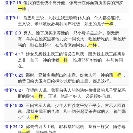
撒下7:15
但我的慈爱仍不离开他、像离开在你面前所废弃的扫罗
一样
。
撒下9:11
洗巴对王说、凡我主我王吩咐仆人的、仆人都必遵行。
王又说、米非波设必与我同席吃饭、如王的儿子
一样
。
撒下12:3
穷人、除了所买来养活的一只小母羊羔之外、别无所
有．羊羔在他家里和他儿女一同长大．吃他所吃的、喝他所
喝的、睡在他怀中、在他看来如同女儿
一样
。
撒下14:17
婢女又想我主我王的话必安慰我．因为我主我王能辨别
是非、如同 神的使者
一样
．惟愿耶和华你的 神与你同
在。
撒下16:23
那时、亚希多弗所出的主意、好像人问 神的话
一样
．
他昔日给大卫今日给押沙龙所出的主意、都是这样。
撒下18:27
守望的人说、我看前头人的跑法好像撒督的儿子亚希玛
斯的跑法
一样
。王说、他是个好人、必是报好信息。
撒下18:32
王问古示人说、少年人押沙龙平安不平安。古示人回答
说、愿我主我王的仇敌、和一切兴起要杀害你的人、都与那
少年人
一样
。
撒下24:12
你去告诉大卫说、耶和华如此说、我有三样灾、随你选
择
一样
、我好降与你。