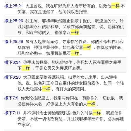
撒上25:21
大卫曾说、我在旷野为那人看守所有的、以致他
一样
不
失落、实在是徒然了．他向我以恶报善。
撒上25:26
我主阿、耶和华既然阻止你亲手报仇、取流血的罪、所
以我指着永生的耶和华、又敢在你面前起誓、说、愿你的仇
敌、和谋害你的人、都像拿八
一样
。
撒上25:29
虽有人起来追逼你、寻索你的性命、你的性命却在耶和
华你的 神那里蒙保护、如包裹宝器
一样
．你仇敌的性命、
耶和华必抛去、如用机弦甩石
一样
。
撒下3:34
你手未曾捆绑、脚未曾锁住．你死如人死在罪孽之辈手
下
一样
．于是众民又为押尼珥哀哭。
撒下6:20
大卫回家要给眷属祝福。扫罗的女儿米甲、出来迎接
他、说、以色列王今日在臣仆的婢女眼前露体、如同一个轻
贱人无耻露体
一样
、有好大的荣耀阿。
撒下7:9
你无论往那里去、我常与你同在、剪除你的一切仇敌．我
必使你得大名、好像世上大大有名的人
一样
。
撒下7:11
并不像我命士师治理我民以色列的时候
一样
．我必使你
安靖、不被一切仇敌扰乱．并且我耶和华应许你、必为你建
立家室。