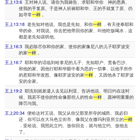
王上13:6
王对神人说、请你为我祷告、求耶和华你 神的恩典、
使我的手复原。于是神人祈祷耶和华、王的手就复了原、仍
如寻常
一样
。
王上13:18
老先知对他说、我也是先知、和你
一样
．有天使奉耶和
华的命、对我说、你去把他带回你的家、叫他吃饭喝水．这
都是老先知诓哄他。
王上16:3
我必除尽你和你的家、使你的家像尼八的儿子耶罗波安
的家
一样
。
王上16:7
耶和华的话临到哈拿尼的儿子、先知耶户、责备巴沙、
和他的家、因他行耶和华眼中看为恶的一切事、以他手所作
的惹耶和华发怒、像耶罗波安的家
一样
、又因他杀了耶罗波
安的全家。
王上19:2
耶洗别就差遣人去见以利亚、告诉他说、明日约在这时
候、我若不使你的性命像那些人的性命
一样
、愿神明重重的
降罚与我。
王上20:34
便哈达对王说、我父从你父那里所夺的城邑、我必归
还．你可以在大马色立街市、像我父在撒玛利亚所立的
一样
．亚哈说、我照此立约、放你回去．就与他立约、放他去
了。