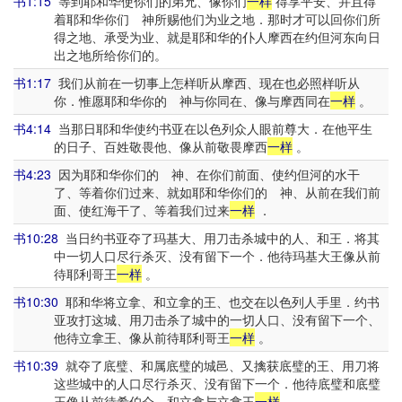
书1:15
等到耶和华使你们的弟兄、像你们
一样
得享平安、并且得
着耶和华你们 神所赐他们为业之地．那时才可以回你们所
得之地、承受为业、就是耶和华的仆人摩西在约但河东向日
出之地所给你们的。
书1:17
我们从前在一切事上怎样听从摩西、现在也必照样听从
你．惟愿耶和华你的 神与你同在、像与摩西同在
一样
。
书4:14
当那日耶和华使约书亚在以色列众人眼前尊大．在他平生
的日子、百姓敬畏他、像从前敬畏摩西
一样
。
书4:23
因为耶和华你们的 神、在你们前面、使约但河的水干
了、等着你们过来、就如耶和华你们的 神、从前在我们前
面、使红海干了、等着我们过来
一样
．
书10:28
当日约书亚夺了玛基大、用刀击杀城中的人、和王．将其
中一切人口尽行杀灭、没有留下一个．他待玛基大王像从前
待耶利哥王
一样
。
书10:30
耶和华将立拿、和立拿的王、也交在以色列人手里．约书
亚攻打这城、用刀击杀了城中的一切人口、没有留下一个、
他待立拿王、像从前待耶利哥王
一样
。
书10:39
就夺了底璧、和属底璧的城邑、又擒获底璧的王、用刀将
这些城中的人口尽行杀灭、没有留下一个．他待底璧和底璧
王像从前待希伯仑、和立拿与立拿王
一样
。