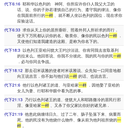
代下6:16
耶和华以色列的 神阿、你所应许你仆人我父大卫的
话、说、你的子孙若谨慎自己的行为、遵守我的律法、像你
在我面前所行的
一样
、就不断人坐以色列的国位．现在求你
应验这话。
代下6:33
求你从天上你的居所垂听、照着外邦人所祈求的而行．
使天下万民都认识你的名、敬畏你、像你的民以色列
一样
．
又使他们知道我建造的这殿、是称为你名下的。
代下18:3
以色列王亚哈问犹大王约沙法说、你肯同我去攻取基列
的拉末么。他回答说、你我不分彼此、我的民与你的民
一样
．必与你同去争战。
代下18:12
那去召米该雅的使者对米该雅说、众先知一口同音地都
向王说吉言．你不如与他们说
一样
的话、也说吉言。
代下21:6
他行以色列诸王的道、与亚哈家
一样
．因他娶了亚哈的
女儿为妻、行耶和华眼中看为恶的事。
代下21:13
乃行以色列诸王的道、使犹大人和耶路撒冷的居民行邪
淫、像亚哈家
一样
、又杀了你父家比你好的诸兄弟．
代下21:19
他患此病缠绵日久、过了二年、肠子坠落下来、病重而
死。他的民没有为他烧什么物件、像从前为他列祖所烧的
一
样
。