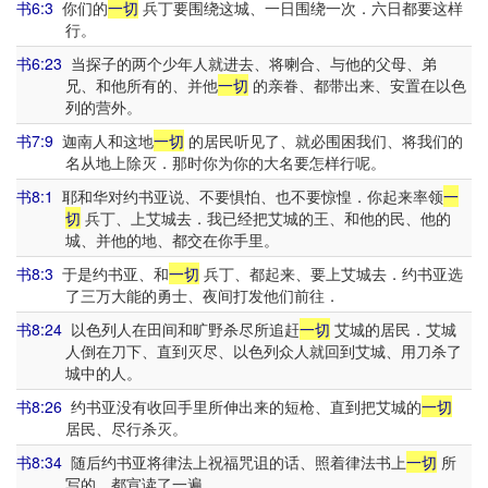
书6:3
你们的
一切
兵丁要围绕这城、一日围绕一次．六日都要这样
行。
书6:23
当探子的两个少年人就进去、将喇合、与他的父母、弟
兄、和他所有的、并他
一切
的亲眷、都带出来、安置在以色
列的营外。
书7:9
迦南人和这地
一切
的居民听见了、就必围困我们、将我们的
名从地上除灭．那时你为你的大名要怎样行呢。
书8:1
耶和华对约书亚说、不要惧怕、也不要惊惶．你起来率领
一
切
兵丁、上艾城去．我已经把艾城的王、和他的民、他的
城、并他的地、都交在你手里。
书8:3
于是约书亚、和
一切
兵丁、都起来、要上艾城去．约书亚选
了三万大能的勇士、夜间打发他们前往．
书8:24
以色列人在田间和旷野杀尽所追赶
一切
艾城的居民．艾城
人倒在刀下、直到灭尽、以色列众人就回到艾城、用刀杀了
城中的人。
书8:26
约书亚没有收回手里所伸出来的短枪、直到把艾城的
一切
居民、尽行杀灭。
书8:34
随后约书亚将律法上祝福咒诅的话、照着律法书上
一切
所
写的、都宣读了一遍。