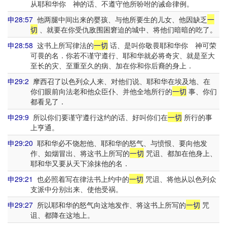
从耶和华你 神的话、不遵守他所吩咐的诫命律例。
申28:57
他两腿中间出来的婴孩、与他所要生的儿女、他因缺乏
一
切
、就要在你受仇敌围困窘迫的城中、将他们暗暗的吃了。
申28:58
这书上所写律法的
一切
话、是叫你敬畏耶和华你 神可荣
可畏的名．你若不谨守遵行、耶和华就必将奇灾、就是至大
至长的灾、至重至久的病、加在你和你后裔的身上．
申29:2
摩西召了以色列众人来、对他们说、耶和华在埃及地、在
你们眼前向法老和他众臣仆、并他全地所行的
一切
事、你们
都看见了．
申29:9
所以你们要谨守遵行这约的话、好叫你们在
一切
所行的事
上亨通。
申29:20
耶和华必不饶恕他、耶和华的怒气、与愤恨、要向他发
作、如烟冒出、将这书上所写的
一切
咒诅、都加在他身上、
耶和华又要从天下涂抹他的名．
申29:21
也必照着写在律法书上约中的
一切
咒诅、将他从以色列众
支派中分别出来、使他受祸。
申29:27
所以耶和华的怒气向这地发作、将这书上所写的
一切
咒
诅、都降在这地上。