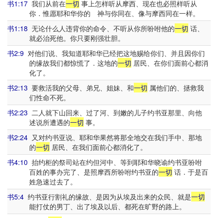
书1:17
我们从前在
一切
事上怎样听从摩西、现在也必照样听从
你．惟愿耶和华你的 神与你同在、像与摩西同在一样。
书1:18
无论什么人违背你的命令、不听从你所吩咐他的
一切
话、
就必治死他。你只要刚强壮胆。
书2:9
对他们说、我知道耶和华已经把这地赐给你们、并且因你们
的缘故我们都惊慌了．这地的
一切
居民、在你们面前心都消
化了。
书2:13
要救活我的父母、弟兄、姐妹、和
一切
属他们的、拯救我
们性命不死。
书2:23
二人就下山回来、过了河、到嫩的儿子约书亚那里、向他
述说所遭遇的
一切
事。
书2:24
又对约书亚说、耶和华果然将那全地交在我们手中、那地
的
一切
居民、在我们面前心都消化了。
书4:10
抬约柜的祭司站在约但河中、等到耶和华晓谕约书亚吩咐
百姓的事办完了、是照摩西所吩咐约书亚的
一切
话．于是百
姓急速过去了。
书5:4
约书亚行割礼的缘故、是因为从埃及出来的众民、就是
一切
能打仗的男丁、出了埃及以后、都死在旷野的路上。