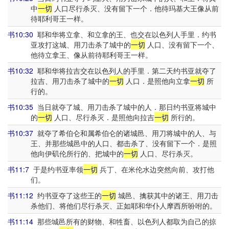
中
一切
人口尽行杀灭、没有留下一个．他待玛基大王像从前
待耶利哥王一样。
书10:30
耶和华将立拿、和立拿的王、也交在以色列人手里．约书
亚攻打这城、用刀击杀了城中的
一切
人口、没有留下一个、
他待立拿王、像从前待耶利哥王一样。
书10:32
耶和华将拉吉交在以色列人的手里．第二天约书亚就夺了
拉吉、用刀击杀了城中的
一切
人口．是照他向立拿
一切
所
行的。
书10:35
当日就夺了城、用刀击杀了城中的人．那日约书亚将城中
的
一切
人口、尽行杀灭．是照他向拉吉
一切
所行的。
书10:37
就夺了希伯仑和属希伯仑的诸城邑、用刀将城中的人、与
王、并那些城邑中的人口、都击杀了、没有留下一个．是照
他向伊矶伦所行的、把城中的
一切
人口、尽行杀灭。
书11:7
于是约书亚率领
一切
兵丁、在米伦水边突然向前、攻打他
们。
书11:12
约书亚夺了这些王的
一切
城邑、擒获其中的诸王、用刀击
杀他们、将他们尽行杀灭、正如耶和华仆人摩西所吩咐的。
书11:14
那些城邑所有的财物、和牲畜、以色列人都取为自己的掠