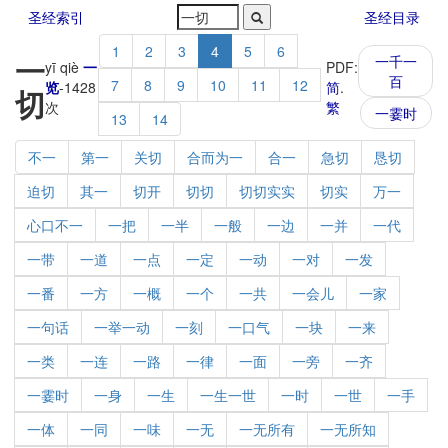
圣经索引
圣经目录
1
2
3
4
5
6
一
一千一
yī qiè
一
PDF:
百
7
8
9
10
11
12
览
-
1428
简
.
切
次
繁
一霎时
13
14
不一
第一
关切
合而为一
合一
急切
恳切
迫切
其一
切开
切切
切切实实
切实
万一
心口不一
一把
一半
一般
一边
一并
一代
一带
一道
一点
一定
一动
一对
一发
一番
一方
一概
一个
一共
一会儿
一家
一句话
一举一动
一刻
一口气
一块
一来
一类
一连
一路
一律
一面
一旁
一齐
一霎时
一身
一生
一生一世
一时
一世
一手
一体
一同
一味
一无
一无所有
一无所知