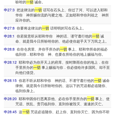
吩咐的
一切
诫命。
申27:3
把这律法的
一切
话写在石头上、你过了河、可以进入耶和
华你 神所赐你流奶与蜜之地、正如耶和华你列祖之 神所
应许你的。
申27:8
你要将这律法的
一切
话明明的写在石头上。
申28:1
你若留意听从耶和华你 神的话、谨守遵行他的
一切
诫
命、就是我今日所吩咐你的、他必使你超乎天下万民之上。
申28:8
在你仓房里、并你手所办的
一切
事上、耶和华所命的福必
临到你．耶和华你 神、也要在所给你的地上赐福与你。
申28:12
耶和华必为你开天上的府库、按时降雨在你的地上．在你
手里所办的
一切
事上赐福与你．你必借给许多国民、却不至
向他们借贷。
申28:15
你若不听从耶和华你 神的话、不谨守遵行他的
一切
诫命
律例、就是我今日所吩咐你的、这以下的咒诅都必追随你、
临到你身上。
申28:20
耶和华因你行恶离弃他、必在你手里所办的
一切
事上、使
咒诅、扰乱、责罚临到你、直到你被毁灭、速速的灭亡。
申28:45
这
一切
咒诅必追随你、赶上你、直到你灭亡、因为你不听