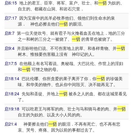
启6:15
地上的君王、臣宰、将军、富户、壮士、和
一切
为奴的、
自主的、都藏在山洞、和岩石穴里．
启7:17
因为宝座中的羔羊必牧养他们、领他们到生命水的泉
源． 神也必擦去他们
一切
的眼泪。
启8:7
第一位天使吹号、就有雹子与火搀着血丢在地上．地的三分
之一和树的三分之一被烧了、
一切
的青草也被烧了。
启9:4
并且吩咐他们说、不可伤害地上的草、和各样青物、并
一切
树木、惟独要伤害额上没有 神印记的人。
启17:5
在他额上有名写着说、奥秘哉、大巴比伦、作世上的淫妇
和
一切
可憎之物的母。
启18:14
巴比伦哪、你所贪爱的果子离开了你．你
一切
的珍馐美
味、和华美的物件、也从你中间毁灭、决不能再见了。
启18:24
先知和圣徒、并地上
一切
被杀之人的血、都在这城里看见
了。
启19:18
可以吃君王与将军的肉、壮士与马和骑马者的肉、并
一切
自主的为奴的、以及大小人民的肉。
启21:4
神要擦去他们
一切
的眼泪．不再有死亡、也不再有悲
哀、哭号、疼痛、因为以前的事都过去了。