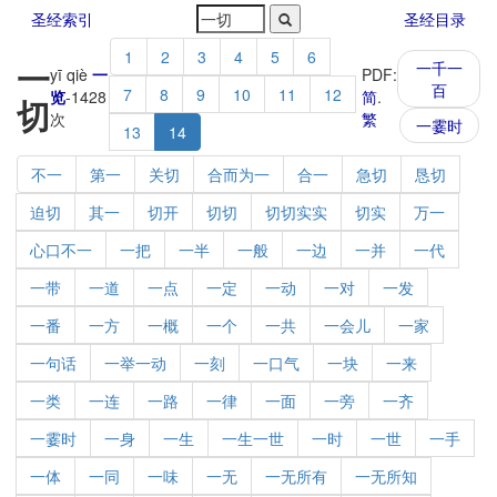
圣经索引
圣经目录
1
2
3
4
5
6
一
一千一
yī qiè
一
PDF:
百
7
8
9
10
11
12
览
-
1428
简
.
切
次
繁
一霎时
13
14
不一
第一
关切
合而为一
合一
急切
恳切
迫切
其一
切开
切切
切切实实
切实
万一
心口不一
一把
一半
一般
一边
一并
一代
一带
一道
一点
一定
一动
一对
一发
一番
一方
一概
一个
一共
一会儿
一家
一句话
一举一动
一刻
一口气
一块
一来
一类
一连
一路
一律
一面
一旁
一齐
一霎时
一身
一生
一生一世
一时
一世
一手
一体
一同
一味
一无
一无所有
一无所知