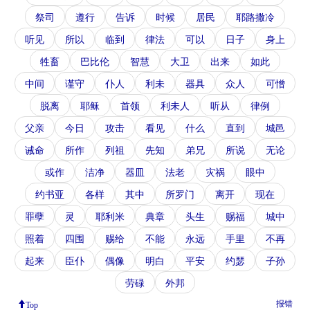
祭司
遵行
告诉
时候
居民
耶路撒冷
听见
所以
临到
律法
可以
日子
身上
牲畜
巴比伦
智慧
大卫
出来
如此
中间
谨守
仆人
利未
器具
众人
可憎
脱离
耶稣
首领
利未人
听从
律例
父亲
今日
攻击
看见
什么
直到
城邑
诫命
所作
列祖
先知
弟兄
所说
无论
或作
洁净
器皿
法老
灾祸
眼中
约书亚
各样
其中
所罗门
离开
现在
罪孽
灵
耶利米
典章
头生
赐福
城中
照着
四围
赐给
不能
永远
手里
不再
起来
臣仆
偶像
明白
平安
约瑟
子孙
劳碌
外邦
报错
Top