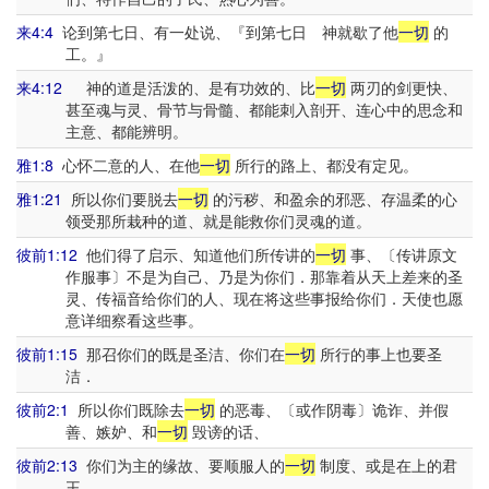
来4:4
论到第七日、有一处说、『到第七日 神就歇了他
一切
的
工。』
来4:12
神的道是活泼的、是有功效的、比
一切
两刃的剑更快、
甚至魂与灵、骨节与骨髓、都能刺入剖开、连心中的思念和
主意、都能辨明。
雅1:8
心怀二意的人、在他
一切
所行的路上、都没有定见。
雅1:21
所以你们要脱去
一切
的污秽、和盈余的邪恶、存温柔的心
领受那所栽种的道、就是能救你们灵魂的道。
彼前1:12
他们得了启示、知道他们所传讲的
一切
事、〔传讲原文
作服事〕不是为自己、乃是为你们．那靠着从天上差来的圣
灵、传福音给你们的人、现在将这些事报给你们．天使也愿
意详细察看这些事。
彼前1:15
那召你们的既是圣洁、你们在
一切
所行的事上也要圣
洁．
彼前2:1
所以你们既除去
一切
的恶毒、〔或作阴毒〕诡诈、并假
善、嫉妒、和
一切
毁谤的话、
彼前2:13
你们为主的缘故、要顺服人的
一切
制度、或是在上的君
王、