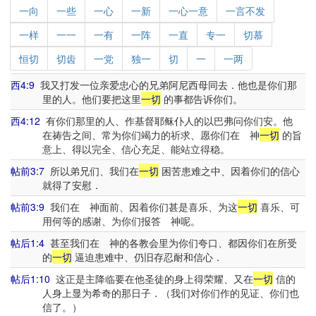
一向
一些
一心
一新
一心一意
一言不发
一样
一一
一有
一阵
一直
专一
切慕
恒切
切齿
一党
独一
切
一
一两
西4:9
我又打发一位亲爱忠心的兄弟阿尼西母同去．他也是你们那
里的人。他们要把这里
一切
的事都告诉你们。
西4:12
有你们那里的人、作基督耶稣仆人的以巴弗问你们安。他
在祷告之间、常为你们竭力的祈求、愿你们在 神
一切
的旨
意上、得以完全、信心充足、能站立得稳。
帖前3:7
所以弟兄们、我们在
一切
困苦患难之中、因着你们的信心
就得了安慰．
帖前3:9
我们在 神面前、因着你们甚是喜乐、为这
一切
喜乐、可
用何等的感谢、为你们报答 神呢。
帖后1:4
甚至我们在 神的各教会里为你们夸口、都因你们在所受
的
一切
逼迫患难中、仍旧存忍耐和信心．
帖后1:10
这正是主降临要在他圣徒的身上得荣耀、又在
一切
信的
人身上显为希奇的那日子．（我们对你们作的见证、你们也
信了。）