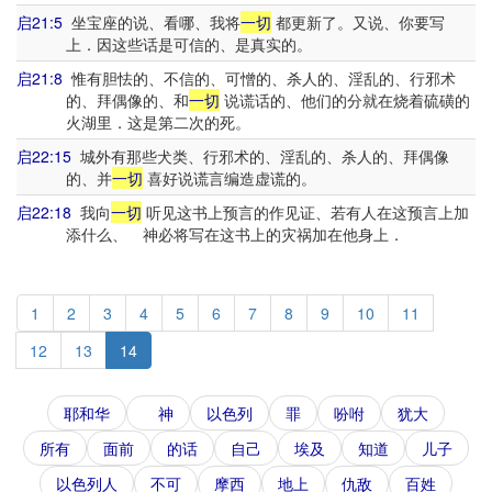
启21:5
坐宝座的说、看哪、我将
一切
都更新了。又说、你要写
上．因这些话是可信的、是真实的。
启21:8
惟有胆怯的、不信的、可憎的、杀人的、淫乱的、行邪术
的、拜偶像的、和
一切
说谎话的、他们的分就在烧着硫磺的
火湖里．这是第二次的死。
启22:15
城外有那些犬类、行邪术的、淫乱的、杀人的、拜偶像
的、并
一切
喜好说谎言编造虚谎的。
启22:18
我向
一切
听见这书上预言的作见证、若有人在这预言上加
添什么、 神必将写在这书上的灾祸加在他身上．
1
2
3
4
5
6
7
8
9
10
11
12
13
14
耶和华
神
以色列
罪
吩咐
犹大
所有
面前
的话
自己
埃及
知道
儿子
以色列人
不可
摩西
地上
仇敌
百姓