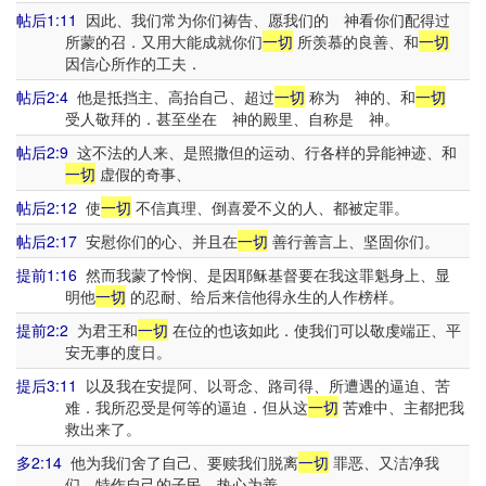
帖后1:11
因此、我们常为你们祷告、愿我们的 神看你们配得过
所蒙的召．又用大能成就你们
一切
所羡慕的良善、和
一切
因信心所作的工夫．
帖后2:4
他是抵挡主、高抬自己、超过
一切
称为 神的、和
一切
受人敬拜的．甚至坐在 神的殿里、自称是 神。
帖后2:9
这不法的人来、是照撒但的运动、行各样的异能神迹、和
一切
虚假的奇事、
帖后2:12
使
一切
不信真理、倒喜爱不义的人、都被定罪。
帖后2:17
安慰你们的心、并且在
一切
善行善言上、坚固你们。
提前1:16
然而我蒙了怜悯、是因耶稣基督要在我这罪魁身上、显
明他
一切
的忍耐、给后来信他得永生的人作榜样。
提前2:2
为君王和
一切
在位的也该如此．使我们可以敬虔端正、平
安无事的度日。
提后3:11
以及我在安提阿、以哥念、路司得、所遭遇的逼迫、苦
难．我所忍受是何等的逼迫．但从这
一切
苦难中、主都把我
救出来了。
多2:14
他为我们舍了自己、要赎我们脱离
一切
罪恶、又洁净我
们、特作自己的子民、热心为善。