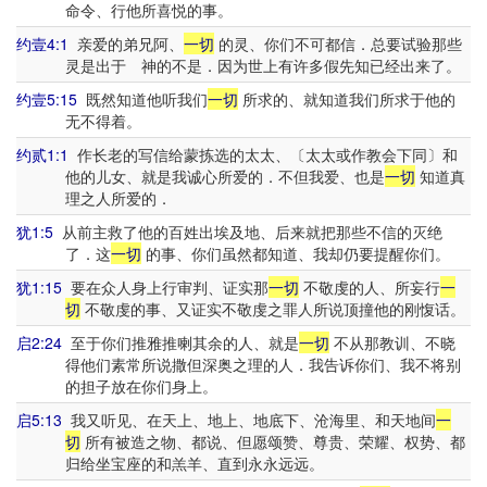
命令、行他所喜悦的事。
约壹4:1
亲爱的弟兄阿、
一切
的灵、你们不可都信．总要试验那些
灵是出于 神的不是．因为世上有许多假先知已经出来了。
约壹5:15
既然知道他听我们
一切
所求的、就知道我们所求于他的
无不得着。
约贰1:1
作长老的写信给蒙拣选的太太、〔太太或作教会下同〕和
他的儿女、就是我诚心所爱的．不但我爱、也是
一切
知道真
理之人所爱的．
犹1:5
从前主救了他的百姓出埃及地、后来就把那些不信的灭绝
了．这
一切
的事、你们虽然都知道、我却仍要提醒你们。
犹1:15
要在众人身上行审判、证实那
一切
不敬虔的人、所妄行
一
切
不敬虔的事、又证实不敬虔之罪人所说顶撞他的刚愎话。
启2:24
至于你们推雅推喇其余的人、就是
一切
不从那教训、不晓
得他们素常所说撒但深奥之理的人．我告诉你们、我不将别
的担子放在你们身上。
启5:13
我又听见、在天上、地上、地底下、沧海里、和天地间
一
切
所有被造之物、都说、但愿颂赞、尊贵、荣耀、权势、都
归给坐宝座的和羔羊、直到永永远远。