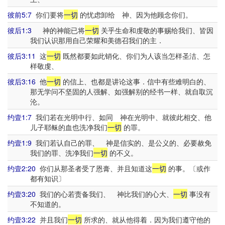
彼前5:7
你们要将
一切
的忧虑卸给 神、因为他顾念你们。
彼后1:3
神的神能已将
一切
关乎生命和虔敬的事赐给我们、皆因
我们认识那用自己荣耀和美德召我们的主．
彼后3:11
这
一切
既然都要如此销化、你们为人该当怎样圣洁、怎
样敬虔、
彼后3:16
他
一切
的信上、也都是讲论这事．信中有些难明白的、
那无学问不坚固的人强解、如强解别的经书一样、就自取沉
沦。
约壹1:7
我们若在光明中行、如同 神在光明中、就彼此相交、他
儿子耶稣的血也洗净我们
一切
的罪。
约壹1:9
我们若认自己的罪、 神是信实的、是公义的、必要赦免
我们的罪、洗净我们
一切
的不义。
约壹2:20
你们从那圣者受了恩膏、并且知道这
一切
的事。〔或作
都有知识〕
约壹3:20
我们的心若责备我们、 神比我们的心大、
一切
事没有
不知道的。
约壹3:22
并且我们
一切
所求的、就从他得着．因为我们遵守他的