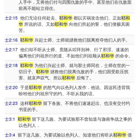
人手中．又将他们付与四围仇敌的手中、甚至他们在仇敌面
前再不能站立得住。
士2:15
他们无论往何处去、
耶和华
都以灾祸攻击他们、正如
耶和
华
所说的话、又如
耶和华
向他们所起的誓．他们便极其困
苦。
士2:16
耶和华
兴起士师、士师就拯救他们脱离抢夺他们人的手。
士2:17
他们却不听从士师、竟随从叩拜别神、行了邪淫、速速的
偏离他们列祖所行的道、不如他们列祖顺从
耶和华
的命令。
士2:18
耶和华
为他们兴起士师、就与那士师同在．士师在世的一
切日子、
耶和华
拯救他们脱离仇敌的手．他们因受欺压扰
害、就哀声叹气、所以
耶和华
后悔了。
士2:20
于是
耶和华
的怒气向以色列人发作．他说、因这民违背我
吩咐他们列祖所守的约、不听从我的话、
士2:23
这样
耶和华
留下各族、不将他们速速赶出、也没有交付约
书亚的手。
士3:1
耶和华
留下这几族、为要试验那不曾知道与迦南争战之事的
以色列人．
士3:4
留下这几族、为要试验以色列人、知道他们肯听从
耶和华
借