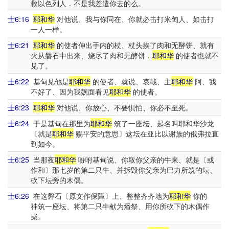
救以色列人．不是我差遣你去的么。
士6:16
耶和华
对他说、我与你同在、你就必击打米甸人、如击打
一人一样。
士6:21
耶和华
的使者伸出手内的杖、杖头挨了肉和无酵饼、就有
火从磐石中出来、烧尽了肉和无酵饼．
耶和华
的使者也就不
见了。
士6:22
基甸见他是
耶和华
的使者、就说、哀哉、主
耶和华
阿、我
不好了、因为我觌面看见
耶和华
的使者。
士6:23
耶和华
对他说、你放心、不要惧怕、你必不至死。
士6:24
于是基甸在那里为
耶和华
筑了一座坛、起名叫耶和华沙龙
〔就是
耶和华
赐平安的意思〕这坛在亚比以谢族的俄弗拉直
到如今。
士6:25
当那夜
耶和华
吩咐基甸说、你取你父亲的牛来、就是〔或
作和〕那七岁的第二只牛、并拆毁你父亲为巴力所筑的坛、
砍下坛旁的木偶。
士6:26
在这磐石〔原文作保障〕上、整整齐齐地为
耶和华
你的
神筑一座坛、将第二只牛献为燔祭、用你所砍下的木偶作
柴。