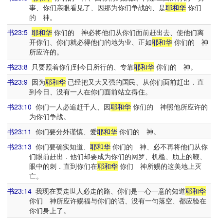
事、你们亲眼看见了、因那为你们争战的、是
耶和华
你们
的 神。
书23:5
耶和华
你们的 神必将他们从你们面前赶出去、使他们离
开你们、你们就必得他们的地为业、正如
耶和华
你们的 神
所应许的。
书23:8
只要照着你们到今日所行的、专靠
耶和华
你们的 神。
书23:9
因为
耶和华
已经把又大又强的国民、从你们面前赶出．直
到今日、没有一人在你们面前站立得住。
书23:10
你们一人必追赶千人、因
耶和华
你们的 神照他所应许的
为你们争战。
书23:11
你们要分外谨慎、爱
耶和华
你们的 神。
书23:13
你们要确实知道、
耶和华
你们的 神、必不再将他们从你
们眼前赶出．他们却要成为你们的网罗、机槛、肋上的鞭、
眼中的刺．直到你们在
耶和华
你们 神所赐的这美地上灭
亡。
书23:14
我现在要走世人必走的路、你们是一心一意的知道
耶和华
你们 神所应许赐福与你们的话、没有一句落空、都应验在
你们身上了。