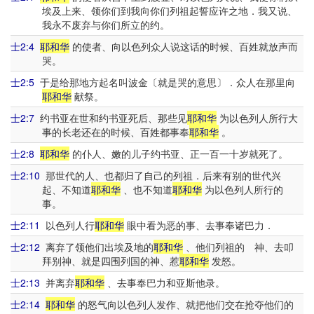
埃及上来、领你们到我向你们列祖起誓应许之地．我又说、
我永不废弃与你们所立的约。
士2:4
耶和华
的使者、向以色列众人说这话的时候、百姓就放声而
哭。
士2:5
于是给那地方起名叫波金〔就是哭的意思〕．众人在那里向
耶和华
献祭。
士2:7
约书亚在世和约书亚死后、那些见
耶和华
为以色列人所行大
事的长老还在的时候、百姓都事奉
耶和华
。
士2:8
耶和华
的仆人、嫩的儿子约书亚、正一百一十岁就死了。
士2:10
那世代的人、也都归了自己的列祖．后来有别的世代兴
起、不知道
耶和华
、也不知道
耶和华
为以色列人所行的
事。
士2:11
以色列人行
耶和华
眼中看为恶的事、去事奉诸巴力．
士2:12
离弃了领他们出埃及地的
耶和华
、他们列祖的 神、去叩
拜别神、就是四围列国的神、惹
耶和华
发怒。
士2:13
并离弃
耶和华
、去事奉巴力和亚斯他录。
士2:14
耶和华
的怒气向以色列人发作、就把他们交在抢夺他们的