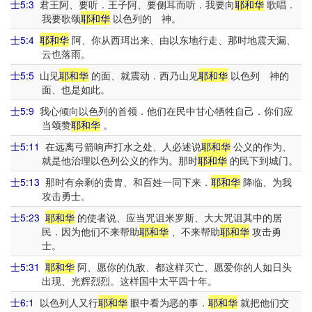
士5:3
君王阿、要听．王子阿、要侧耳而听．我要向
耶和华
歌唱．
我要歌颂
耶和华
以色列的 神。
士5:4
耶和华
阿、你从西珥出来、由以东地行走、那时地震天漏、
云也落雨。
士5:5
山见
耶和华
的面、就震动．西乃山见
耶和华
以色列 神的
面、也是如此。
士5:9
我心倾向以色列的首领．他们在民中甘心牺牲自己．你们应
当颂赞
耶和华
。
士5:11
在远离弓箭响声打水之处、人必述说
耶和华
公义的作为、
就是他治理以色列公义的作为。那时
耶和华
的民下到城门。
士5:13
那时有余剩的贵胄、和百姓一同下来．
耶和华
降临、为我
攻击勇士。
士5:23
耶和华
的使者说、应当咒诅米罗斯、大大咒诅其中的居
民．因为他们不来帮助
耶和华
、不来帮助
耶和华
攻击勇
士。
士5:31
耶和华
阿、愿你的仇敌、都这样灭亡、愿爱你的人如日头
出现、光辉烈烈。这样国中太平四十年。
士6:1
以色列人又行
耶和华
眼中看为恶的事．
耶和华
就把他们交