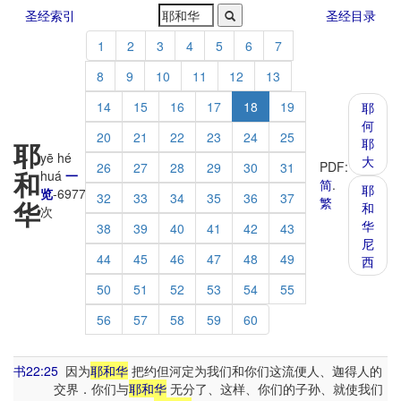
圣经索引
圣经目录
1
2
3
4
5
6
7
8
9
10
11
12
13
14
15
16
17
18
19
耶
何
20
21
22
23
24
25
耶
耶
yē hé
大
PDF:
26
27
28
29
30
31
和
huá
一
简
.
耶
览
-
6977
32
33
34
35
36
37
繁
华
和
次
华
38
39
40
41
42
43
尼
44
45
46
47
48
49
西
50
51
52
53
54
55
56
57
58
59
60
书22:25
因为
耶和华
把约但河定为我们和你们这流便人、迦得人的
交界．你们与
耶和华
无分了、这样、你们的子孙、就使我们