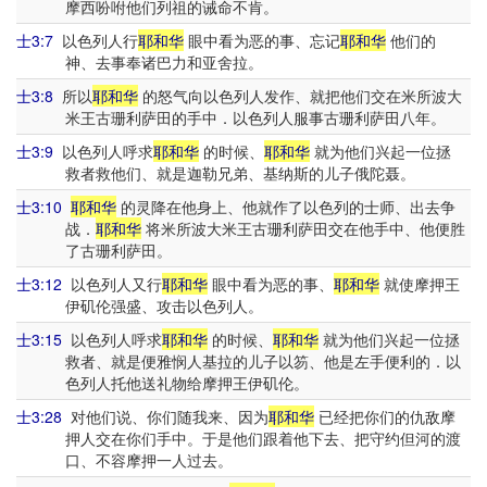
摩西吩咐他们列祖的诫命不肯。
士3:7
以色列人行
耶和华
眼中看为恶的事、忘记
耶和华
他们的
神、去事奉诸巴力和亚舍拉。
士3:8
所以
耶和华
的怒气向以色列人发作、就把他们交在米所波大
米王古珊利萨田的手中．以色列人服事古珊利萨田八年。
士3:9
以色列人呼求
耶和华
的时候、
耶和华
就为他们兴起一位拯
救者救他们、就是迦勒兄弟、基纳斯的儿子俄陀聂。
士3:10
耶和华
的灵降在他身上、他就作了以色列的士师、出去争
战．
耶和华
将米所波大米王古珊利萨田交在他手中、他便胜
了古珊利萨田。
士3:12
以色列人又行
耶和华
眼中看为恶的事、
耶和华
就使摩押王
伊矶伦强盛、攻击以色列人。
士3:15
以色列人呼求
耶和华
的时候、
耶和华
就为他们兴起一位拯
救者、就是便雅悯人基拉的儿子以笏、他是左手便利的．以
色列人托他送礼物给摩押王伊矶伦。
士3:28
对他们说、你们随我来、因为
耶和华
已经把你们的仇敌摩
押人交在你们手中。于是他们跟着他下去、把守约但河的渡
口、不容摩押一人过去。