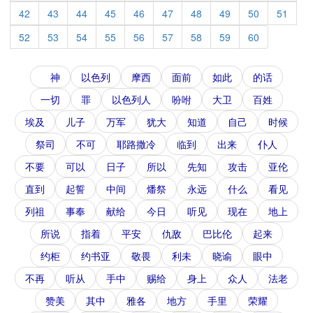
42
43
44
45
46
47
48
49
50
51
52
53
54
55
56
57
58
59
60
神
以色列
摩西
面前
如此
的话
一切
罪
以色列人
吩咐
大卫
百姓
埃及
儿子
万军
犹大
知道
自己
时候
祭司
不可
耶路撒冷
临到
出来
仆人
不要
可以
日子
所以
先知
攻击
亚伦
直到
起誓
中间
燔祭
永远
什么
看见
列祖
事奉
献给
今日
听见
现在
地上
所说
指着
平安
仇敌
巴比伦
起来
约柜
约书亚
敬畏
利未
晓谕
眼中
不再
听从
手中
赐给
身上
众人
法老
赞美
其中
雅各
地方
手里
荣耀