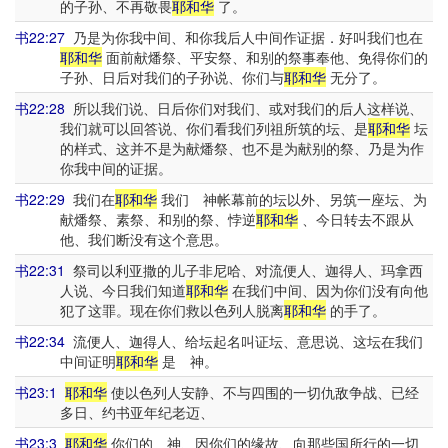
的子孙、不再敬畏
耶和华
了。
书22:27
乃是为你我中间、和你我后人中间作证据．好叫我们也在
耶和华
面前献燔祭、平安祭、和别的祭事奉他、免得你们的
子孙、日后对我们的子孙说、你们与
耶和华
无分了。
书22:28
所以我们说、日后你们对我们、或对我们的后人这样说、
我们就可以回答说、你们看我们列祖所筑的坛、是
耶和华
坛
的样式、这并不是为献燔祭、也不是为献别的祭、乃是为作
你我中间的证据。
书22:29
我们在
耶和华
我们 神帐幕前的坛以外、另筑一座坛、为
献燔祭、素祭、和别的祭、悖逆
耶和华
、今日转去不跟从
他、我们断没有这个意思。
书22:31
祭司以利亚撒的儿子非尼哈、对流便人、迦得人、玛拿西
人说、今日我们知道
耶和华
在我们中间、因为你们没有向他
犯了这罪。现在你们救以色列人脱离
耶和华
的手了。
书22:34
流便人、迦得人、给坛起名叫证坛、意思说、这坛在我们
中间证明
耶和华
是 神。
书23:1
耶和华
使以色列人安静、不与四围的一切仇敌争战、已经
多日、约书亚年纪老迈、
书23:3
耶和华
你们的 神、因你们的缘故、向那些国所行的一切