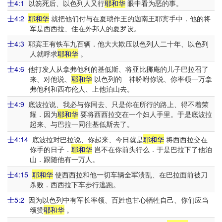
士4:1
以笏死后、以色列人又行
耶和华
眼中看为恶的事。
士4:2
耶和华
就把他们付与在夏琐作王的迦南王耶宾手中．他的将
军是西西拉、住在外邦人的夏罗设。
士4:3
耶宾王有铁车九百辆．他大大欺压以色列人二十年、以色列
人就呼求
耶和华
。
士4:6
他打发人从拿弗他利的基低斯、将亚比挪庵的儿子巴拉召了
来、对他说、
耶和华
以色列的 神吩咐你说、你率领一万拿
弗他利和西布伦人、上他泊山去。
士4:9
底波拉说、我必与你同去、只是你在所行的路上、得不着荣
耀．因为
耶和华
要将西西拉交在一个妇人手里。于是底波拉
起来、与巴拉一同往基低斯去了。
士4:14
底波拉对巴拉说、你起来、今日就是
耶和华
将西西拉交在
你手的日子．
耶和华
岂不在你前头行么．于是巴拉下了他泊
山．跟随他有一万人。
士4:15
耶和华
使西西拉和他一切车辆全军溃乱、在巴拉面前被刀
杀败．西西拉下车步行逃跑。
士5:2
因为以色列中有军长率领、百姓也甘心牺牲自己、你们应当
颂赞
耶和华
。