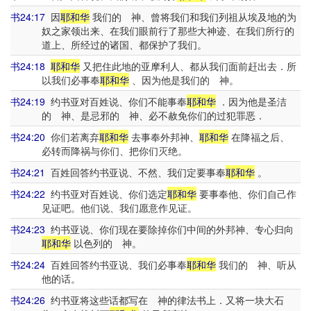
书24:17
因
耶和华
我们的 神、曾将我们和我们列祖从埃及地的为
奴之家领出来、在我们眼前行了那些大神迹、在我们所行的
道上、所经过的诸国、都保护了我们。
书24:18
耶和华
又把住此地的亚摩利人、都从我们面前赶出去．所
以我们必事奉
耶和华
、因为他是我们的 神。
书24:19
约书亚对百姓说、你们不能事奉
耶和华
．因为他是圣洁
的 神、是忌邪的 神、必不赦免你们的过犯罪恶．
书24:20
你们若离弃
耶和华
去事奉外邦神、
耶和华
在降福之后、
必转而降祸与你们、把你们灭绝。
书24:21
百姓回答约书亚说、不然、我们定要事奉
耶和华
。
书24:22
约书亚对百姓说、你们选定
耶和华
要事奉他、你们自己作
见证吧。他们说、我们愿意作见证。
书24:23
约书亚说、你们现在要除掉你们中间的外邦神、专心归向
耶和华
以色列的 神。
书24:24
百姓回答约书亚说、我们必事奉
耶和华
我们的 神、听从
他的话。
书24:26
约书亚将这些话都写在 神的律法书上．又将一块大石