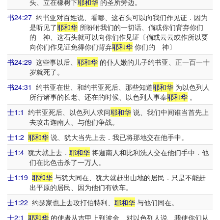
头、立在橡树下
耶和华
的圣所旁边。
书24:27
约书亚对百姓说、看哪、这石头可以向我们作见证．因为
是听见了
耶和华
所吩咐我们的一切话、倘或你们背弃你们
的 神、这石头就可以向你们作见证〔倘或云云或作所以要
向你们作见证免得你们背弃
耶和华
你们的 神〕
书24:29
这些事以后、
耶和华
的仆人嫩的儿子约书亚、正一百一十
岁就死了。
书24:31
约书亚在世、和约书亚死后、那些知道
耶和华
为以色列人
所行诸事的长老、还在的时候、以色列人事奉
耶和华
。
士1:1
约书亚死后、以色列人求问
耶和华
说、我们中间谁当首先上
去攻击迦南人、与他们争战。
士1:2
耶和华
说、犹大当先上去．我已将那地交在他手中。
士1:4
犹大就上去．
耶和华
将迦南人和比利洗人交在他们手中．他
们在比色击杀了一万人。
士1:19
耶和华
与犹大同在、犹大就赶出山地的居民．只是不能赶
出平原的居民、因为他们有铁车。
士1:22
约瑟家也上去攻打伯特利、
耶和华
与他们同在。
士2:1
耶和华
的使者从吉甲上到波金、对以色列人说、我使你们从