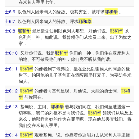
在米甸人手里七年。
士6:6
以色列人因米甸人的缘故、极其穷乏、就呼求
耶和华
。
士6:7
以色列人因米甸人的缘故、呼求
耶和华
、
士6:8
耶和华
就差遣先知到以色列人那里、对他们说、
耶和华
以
色列的 神、如此说、我曾领你们从埃及上来、出了为奴之
家．
士6:10
又对你们说、我是
耶和华
你们的 神．你们住在亚摩利人
的地、不可敬畏他们的神．你们竟不听从我的话。
士6:11
耶和华
的使者到了俄弗拉、坐在亚比以谢族人约阿施的橡
树下。约阿施的儿子基甸正在酒醡那里打麦子、为要防备米
甸人。
士6:12
耶和华
的使者向基甸显现、对他说、大能的勇士阿、
耶和
华
与你同在。
士6:13
基甸说、主阿、
耶和华
若与我们同在、我们何至遭遇这一
切事呢．我们的列祖不是向我们说、
耶和华
领我们从埃及上
来么．他那样奇妙的作为在哪里呢．现在他却丢弃我们、将
我们交在米甸人手里。
士6:14
耶和华
观看基甸、说、你靠着你这能力去从米甸人手里拯