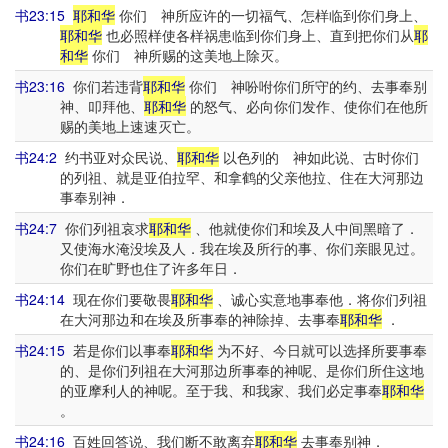
书23:15
耶和华
你们 神所应许的一切福气、怎样临到你们身上、
耶和华
也必照样使各样祸患临到你们身上、直到把你们从
耶
和华
你们 神所赐的这美地上除灭。
书23:16
你们若违背
耶和华
你们 神吩咐你们所守的约、去事奉别
神、叩拜他、
耶和华
的怒气、必向你们发作、使你们在他所
赐的美地上速速灭亡。
书24:2
约书亚对众民说、
耶和华
以色列的 神如此说、古时你们
的列祖、就是亚伯拉罕、和拿鹤的父亲他拉、住在大河那边
事奉别神．
书24:7
你们列祖哀求
耶和华
、他就使你们和埃及人中间黑暗了．
又使海水淹没埃及人．我在埃及所行的事、你们亲眼见过。
你们在旷野也住了许多年日．
书24:14
现在你们要敬畏
耶和华
、诚心实意地事奉他．将你们列祖
在大河那边和在埃及所事奉的神除掉、去事奉
耶和华
．
书24:15
若是你们以事奉
耶和华
为不好、今日就可以选择所要事奉
的、是你们列祖在大河那边所事奉的神呢、是你们所住这地
的亚摩利人的神呢。至于我、和我家、我们必定事奉
耶和华
。
书24:16
百姓回答说、我们断不敢离弃
耶和华
去事奉别神．