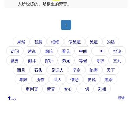
人所经练的、是极重的劳苦。
1
果然
智慧
细细
假见证
见证
的话
访问
述说
幽暗
看见
中间
神
辩论
就要
侧耳
探听
弟兄
等候
寻求
直到
而且
石头
见证人
坚定
陷害
天下
界限
所作
世人
憎恶
要说
黑暗
审判官
劳苦
专心
一切
列祖
报错
Top