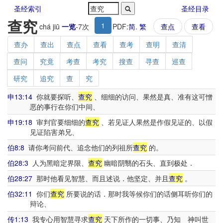
圣经索引
圣经目录
查究
1
chá jiū
一览
-
7
次
PDF:
简
.
繁
查点
查看
查办
查出
查点
查看
查考
查明
查清
查问
究竟
考查
考究
搜查
寻查
巡查
研究
追究
查
究
申13:14
你就要探听、
查究
、细细的访问、果然是真、准有这可憎
恶的事行在你们中间、
申19:18
审判官要细细的
查究
、若见证人果然是作假见证的、以假
见证陷害弟兄、
伯8:8
请你考问前代、追念他们的列祖所
查究
的。
伯28:3
人为黑暗定界限、
查究
幽暗阴翳的石头、直到极处．
伯28:27
那时他看见智慧、而且述说．他坚定、并且
查究
。
伯32:11
你们
查究
所要说的话．那时我等候你们的话侧耳听你们的
辩论、
传1:13
我专心用智慧寻求
查究
天下所作的一切事、乃知 神叫世