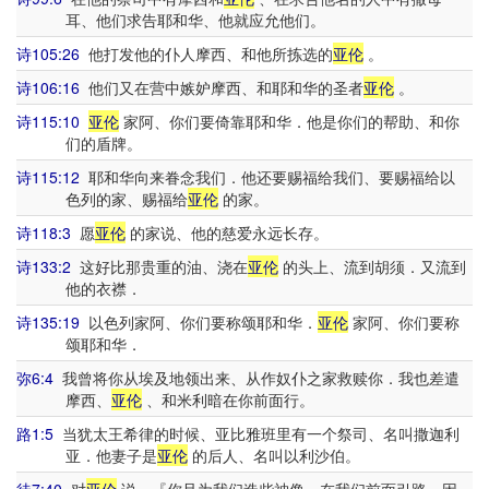
耳、他们求告耶和华、他就应允他们。
诗105:26
他打发他的仆人摩西、和他所拣选的
亚伦
。
诗106:16
他们又在营中嫉妒摩西、和耶和华的圣者
亚伦
。
诗115:10
亚伦
家阿、你们要倚靠耶和华．他是你们的帮助、和你
们的盾牌。
诗115:12
耶和华向来眷念我们．他还要赐福给我们、要赐福给以
色列的家、赐福给
亚伦
的家。
诗118:3
愿
亚伦
的家说、他的慈爱永远长存。
诗133:2
这好比那贵重的油、浇在
亚伦
的头上、流到胡须．又流到
他的衣襟．
诗135:19
以色列家阿、你们要称颂耶和华．
亚伦
家阿、你们要称
颂耶和华．
弥6:4
我曾将你从埃及地领出来、从作奴仆之家救赎你．我也差遣
摩西、
亚伦
、和米利暗在你前面行。
路1:5
当犹太王希律的时候、亚比雅班里有一个祭司、名叫撒迦利
亚．他妻子是
亚伦
的后人、名叫以利沙伯。