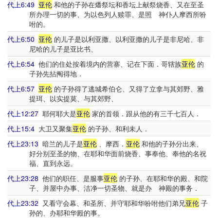
代上6:49
亚伦
和他的子孙在燔祭坛和香坛上献祭烧香、又在至圣
所办理一切的事、为以色列人赎罪、是照 神仆人摩西所吩
咐的。
代上6:50
亚伦
的儿子是以利亚撒、以利亚撒的儿子是非尼哈、非
尼哈的儿子是亚比书、
代上6:54
他们的住处按着境内的营寨、记在下面．哥辖族
亚伦
的
子孙先拈阄得地．
代上6:57
亚伦
的子孙得了逃城希伯仑、又得了立拿与其郊野、雅
提珥、以实提莫、与其郊野、
代上12:27
耶何耶大是
亚伦
家的首领．跟从他的有三千七百人．
代上15:4
大卫又聚集
亚伦
的子孙、和利未人．
代上23:13
暗兰的儿子是
亚伦
、摩西．
亚伦
和他的子孙分出来、
好分别至圣的物、在耶和华面前烧香、事奉他、奉他的名祝
福、直到永远。
代上23:28
他们的职任、是服事
亚伦
的子孙、在耶和华的殿、和院
子、并屋中办事、洁净一切圣物、就是办 神殿的事务．
代上23:32
又看守会幕、和圣所、并守耶和华吩咐他们弟兄
亚伦
子
孙的、办耶和华殿的事。