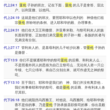
代上24:1
亚伦
子孙的班次、记在下面．
亚伦
的儿子是拿答、亚比
户、以利亚撒、以他玛。
代上24:19
这就是他们的班次、要照耶和华以色列的 神借他们祖
宗
亚伦
所吩咐的条例、进入耶和华的殿、办理事务。
代上24:31
他们在大卫王和撒督、并亚希米勒、与祭司利未人的族
长面前掣签、正如他们弟兄
亚伦
的子孙一般．各族的长者与
兄弟没有分别。
代上27:17
管利未人的、是基母利的儿子哈沙比雅．管
亚伦
子孙的
是撒督．
代下13:9
你们不是驱逐耶和华的祭司
亚伦
的后裔、和利未人么．
不是照着外邦人的恶俗为自己立祭司么．无论何人牵一只公
牛犊、七只公绵羊、将自己分别出来、就可作虚无之神的祭
司。
代下13:10
至于我们、耶和华是我们的 神、我们并没有离弃他．
我们有事奉耶和华的祭司、都是
亚伦
的后裔、并有利未人各
尽其职。
代下26:18
他们就阻挡乌西雅王、对他说、乌西雅阿、给耶和华烧
香不是你的事、乃是
亚伦
子孙承接圣职祭司的事．你出圣殿
吧、因为你犯了罪．你行这事耶和华 神必不使你得荣耀。