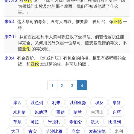
徒7:40
对
亚伦
说、『你且为我们造些神像、在我们前面引路．因
为领我们出埃及地的那个摩西、我们不知道他遭了什么
事。』
来5:4
这大祭司的尊荣、没有人自取、惟要蒙 神所召、像
亚伦
一
样。
来7:11
从前百姓在利未人祭司职任以下受律法、倘若借这职任能
得完全、又何用另外兴起一位祭司、照麦基洗德的等次、不
照
亚伦
的等次呢。
来9:4
有金香炉、〔炉或作坛〕有包金的约柜、柜里有盛吗哪的金
罐、和
亚伦
发过芽的杖、并两块约版．
1
2
3
4
摩西
以色列
利未
以利亚撒
埃及
拿答
米利暗
以他玛
哥辖
暗兰
何珥山
户珥
革顺
可拉
米拉利
希伯仑
犹大
比撒列
大卫
古实
哈沙比雅
立拿
麦基洗德
米利