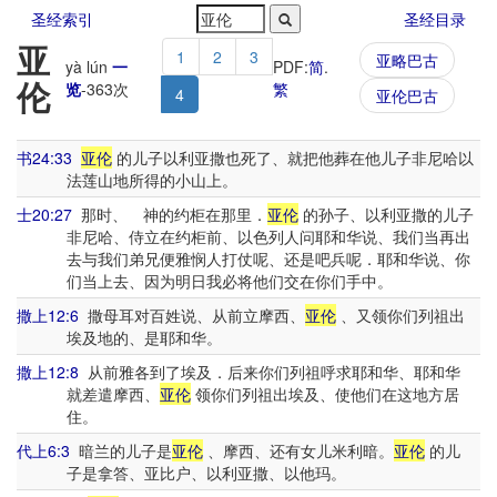
圣经索引
圣经目录
亚
1
2
3
亚略巴古
yà lún
一
PDF:
简
.
伦
览
-
363
次
繁
4
亚伦巴古
书24:33
亚伦
的儿子以利亚撒也死了、就把他葬在他儿子非尼哈以
法莲山地所得的小山上。
士20:27
那时、 神的约柜在那里．
亚伦
的孙子、以利亚撒的儿子
非尼哈、侍立在约柜前、以色列人问耶和华说、我们当再出
去与我们弟兄便雅悯人打仗呢、还是吧兵呢．耶和华说、你
们当上去、因为明日我必将他们交在你们手中。
撒上12:6
撒母耳对百姓说、从前立摩西、
亚伦
、又领你们列祖出
埃及地的、是耶和华。
撒上12:8
从前雅各到了埃及．后来你们列祖呼求耶和华、耶和华
就差遣摩西、
亚伦
领你们列祖出埃及、使他们在这地方居
住。
代上6:3
暗兰的儿子是
亚伦
、摩西、还有女儿米利暗。
亚伦
的儿
子是拿答、亚比户、以利亚撒、以他玛。