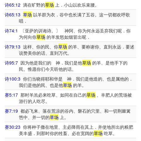
诗65:12
滴在旷野的
草场
上．小山以欢乐束腰。
诗65:13
草场
以羊群为衣．谷中也长满了五谷。这一切都欢呼歌
唱．
诗74:1
〔亚萨的训诲诗。〕 神阿、你为何永远丢弃我们呢．你
为何向你
草场
的羊发怒如烟冒出呢．
诗79:13
这样、你的民、你
草场
的羊、要称谢你、直到永远．要述
说赞美你的话、直到万代。
诗95:7
因为他是我们的 神．我们是他
草场
的羊、是他手下的
民。惟愿你们今天听他的话。
诗100:3
你们当晓得耶和华是 神．我们是他造的、也是属他的．
我们是他的民、也是他
草场
的羊。
赛5:17
那时羊羔必来吃草、如同在自己的
草场
、丰肥人的荒场被
游行的人吃尽。
赛7:19
都必飞来、落在荒凉的谷内、磐石的穴里、和一切荆棘篱
笆中、并一切的
草场
上。
赛30:23
你将种子撒在地里、主必降雨在其上．并使地所出的粮肥
美丰盛．到那时你的牲畜、必在宽阔的
草场
吃草。