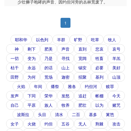
少壮狮子咆哮的声音、因约但河旁的丛林荒废了。
1
耶和华
以色列
羊群
旷野
吃草
牧人
神
剩下
肥美
声音
直到
悲哀
哀号
一切
变为
乃是
寻找
宽阔
牲畜
羊羔
枯干
永远
的话
山上
锡安
必要
美好
田野
为何
荒场
迦密
招聚
基列
山顶
火焰
年间
燔祭
雅各
约但河
赎罪
发声
下同
荣华
发怒
追赶
帐棚
今天
自己
平原
族人
牧养
肥壮
以为
赌咒
波斯拉
头目
清水
二百
基多
篱笆
女子
火烧
约但
五谷
无人
荆棘
攻击