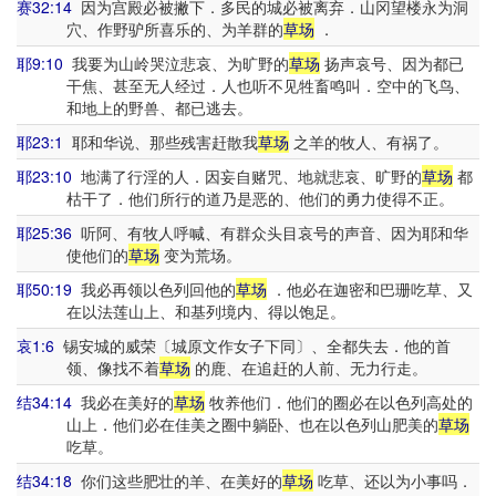
赛32:14
因为宫殿必被撇下．多民的城必被离弃．山冈望楼永为洞
穴、作野驴所喜乐的、为羊群的
草场
．
耶9:10
我要为山岭哭泣悲哀、为旷野的
草场
扬声哀号、因为都已
干焦、甚至无人经过．人也听不见牲畜鸣叫．空中的飞鸟、
和地上的野兽、都已逃去。
耶23:1
耶和华说、那些残害赶散我
草场
之羊的牧人、有祸了。
耶23:10
地满了行淫的人．因妄自赌咒、地就悲哀、旷野的
草场
都
枯干了．他们所行的道乃是恶的、他们的勇力使得不正。
耶25:36
听阿、有牧人呼喊、有群众头目哀号的声音、因为耶和华
使他们的
草场
变为荒场。
耶50:19
我必再领以色列回他的
草场
．他必在迦密和巴珊吃草、又
在以法莲山上、和基列境内、得以饱足。
哀1:6
锡安城的威荣〔城原文作女子下同〕、全都失去．他的首
领、像找不着
草场
的鹿、在追赶的人前、无力行走。
结34:14
我必在美好的
草场
牧养他们．他们的圈必在以色列高处的
山上．他们必在佳美之圈中躺卧、也在以色列山肥美的
草场
吃草。
结34:18
你们这些肥壮的羊、在美好的
草场
吃草、还以为小事吗．