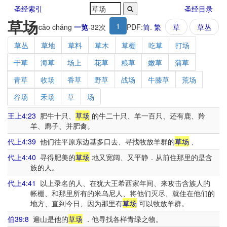
圣经索引
圣经目录
草场
1
cǎo chǎng
一览
-
32
次
PDF:
简
.
繁
草
草丛
草丛
草地
草料
草木
草棚
吃草
打场
干草
海草
场上
花草
粮草
嫩草
蒲草
青草
收场
香草
野草
战场
牛膝草
荒场
谷场
禾场
草
场
王上4:23
肥牛十只、
草场
的牛二十只、羊一百只、还有鹿、羚
羊、麃子、并肥禽。
代上4:39
他们往平原东边基多口去、寻找牧放羊群的
草场
、
代上4:40
寻得肥美的
草场
地又宽阔、又平静．从前住那里的是含
族的人。
代上4:41
以上录名的人、在犹大王希西家年间、来攻击含族人的
帐棚、和那里所有的米乌尼人、将他们灭尽、就住在他们的
地方、直到今日、因为那里有
草场
可以牧放羊群。
伯39:8
遍山是他的
草场
．他寻找各样青绿之物。