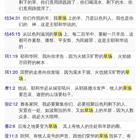
剩下的草、你们竟用蹄践踏了．你们喝清水、剩下的水、你
们竟用蹄搅浑了。
结34:31
你们作我的羊、我
草场
上的羊、乃是以色列人、我也是你
们的 神．这是主耶和华说的。
结45:15
从以色列滋润的
草场
上、每二百羊中、要献一只羊羔．这
都可作素祭、燔祭、平安祭、为民赎罪．这是主耶和华说
的．
珥1:19
耶和华阿、我向你求告．因为火烧灭旷野的
草场
、火焰烧
尽田野的树木．
珥1:20
田野的走兽向你发喘．因为溪水干涸、火也烧灭旷野的
草
场
。
摩1:2
他说、耶和华必从锡安吼叫、从耶路撒冷发声．牧人的
草场
要悲哀、迦密的山顶要枯干。
弥2:12
雅各家阿、我必要聚集你们、必要招聚以色列剩下的人、
安置在一处、如波斯拉的羊、又如
草场
上的羊群．因为人数
众多。就必大大喧哗。
番2:6
沿海之地要变为
草场
、其上有牧人的住处和羊群的圈。
亚11:3
听阿、有牧人哀号的声音、因他们荣华的
草场
毁坏了。有