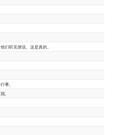
者他们听见便说、这是真的。
心行事。
从我。