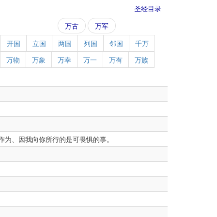
圣经目录
万古
万军
开国
立国
两国
列国
邻国
千万
万物
万象
万幸
万一
万有
万族
作为、因我向你所行的是可畏惧的事。