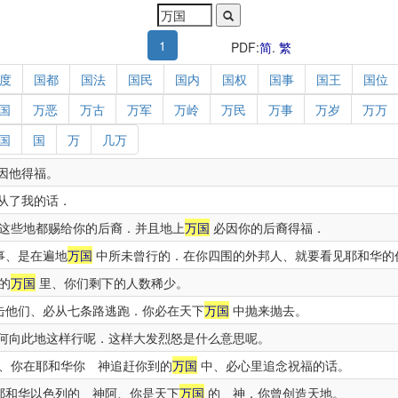
1
PDF:
简
.
繁
度
国都
国法
国民
国内
国权
国事
国王
国位
国
万恶
万古
万军
万岭
万民
万事
万岁
万万
国
国
万
几万
因他得福。
从了我的话．
这些地都赐给你的后裔．并且地上
万国
必因你的后裔得福．
事、是在遍地
万国
中所未曾行的．在你四围的外邦人、就要看见耶和华的
的
万国
里、你们剩下的人数稀少。
击他们、必从七条路逃跑．你必在天下
万国
中抛来抛去。
何向此地这样行呢．这样大发烈怒是什么意思呢。
、你在耶和华你 神追赶你到的
万国
中、必心里追念祝福的话。
耶和华以色列的 神阿、你是天下
万国
的 神．你曾创造天地。