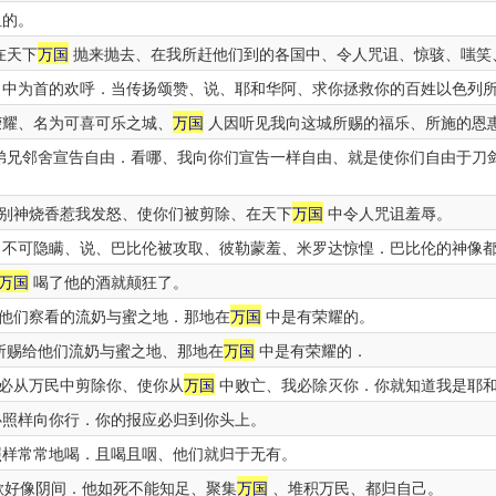
诅的。
在天下
万国
抛来抛去、在我所赶他们到的各国中、令人咒诅、惊骇、嗤笑
中为首的欢呼．当传扬颂赞、说、耶和华阿、求你拯救你的百姓以色列
荣耀、名为可喜可乐之城、
万国
人因听见我向这城所赐的福乐、所施的恩
弟兄邻舍宣告自由．看哪、我向你们宣告一样自由、就是使你们自由于刀
别神烧香惹我发怒、使你们被剪除、在天下
万国
中令人咒诅羞辱。
不可隐瞒、说、巴比伦被攻取、彼勒蒙羞、米罗达惊惶．巴比伦的神像
万国
喝了他的酒就颠狂了。
他们察看的流奶与蜜之地．那地在
万国
中是有荣耀的。
所赐给他们流奶与蜜之地、那地在
万国
中是有荣耀的．
必从万民中剪除你、使你从
万国
中败亡、我必除灭你．你就知道我是耶
照样向你行．你的报应必归到你头上。
样常常地喝．且喝且咽、他们就归于无有。
欲好像阴间．他如死不能知足、聚集
万国
、堆积万民、都归自己。