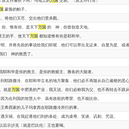
〔原文作雇价下同〕与地上的
万国
交易。〔原文作行淫〕
国
蒙脸的帕子。
、将他们灭尽、交出他们受杀戮。
、你、惟有你、是天下
万国
的 神．你曾创造天地。
述王的手、使天下
万国
都知道惟有你是耶和华。
明、并将先前的事说给我们听呢．他们可以带出见证来、自显为是、或
我们 神的救恩了。
。
我耶和华是你的救主、是你的救赎主、雅各的大能者。
到耶路撒冷、在耶和华立名的地方聚集．他们必不再随从自己顽梗的恶
、就是
万国
中肥美的产业．我又说、你们必称我为父、也不再转去不跟
因为在列国的智慧人中、虽有政权的尊荣、也不能比你。
王希西家的儿子玛拿西在耶路撒冷所行的事。
遇灾祸、在我赶逐他们到的各处、成为凌辱、笑谈、讥刺、咒诅。
以后示沙克〔就是巴比伦〕王也要喝。