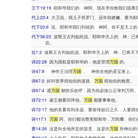
王下19:19
耶和华我们的 神阿、现在求你救我们脱离
代上22:4
大卫说、我儿子所罗门、还年幼娇嫩、要为耶
代下20:6
说、耶和华我们列祖的 神阿、你不是天上的
代下36:23
波斯王古列如此说、耶和华天上的 神、已
在。
拉1:2
波斯王古列如此说、耶和华天上的 神、已将天
诗22:28
因为国权是耶和华的．他是管理
万国
的。
诗47:8
神作王治理
万国
． 神坐在他的圣宝座上。
诗67:2
好叫世界得知你的道路、
万国
得知你的救恩。
诗67:4
愿
万国
都快乐欢呼．因为你必按公正审判万民
诗72:11
诸王都要叩拜他、
万国
都要事奉他。
诗72:17
他的名要存到永远、要留传如日之久．人要因
诗117:1
万国
阿、你们都当赞美耶和华．万民哪、你们
赛14:26
这是向全地所定的旨意．这是向
万国
所伸出的