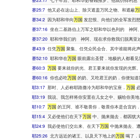
赛23:17
七十年后、耶和华必眷顾推罗、他就仍得利息
赛25:7
他又必在这山上、除灭遮盖万民之物、和遮蔽
万
赛34:2
因为耶和华向
万国
发忿恨、向他们的全军发烈怒
赛37:16
坐在二基路伯上万军之耶和华以色列的 神阿
赛37:20
耶和华我们的 神阿、现在求你救我们脱离亚
赛43:9
任凭
万国
聚集、任凭众民会合、其中谁能将此声
赛52:10
耶和华在
万国
眼前露出圣臂．地极的人都看见
赛60:3
万国
要来就你的光、君王要来就你发现的光辉
赛60:16
你也必吃
万国
的奶、又吃君王的奶．你便知道
耶3:17
那时、人必称耶路撒冷为耶和华的宝座．
万国
必
耶3:19
我说、我怎样将你安置在儿女之中、赐给你美地
耶10:7
万国
的王阿、谁不敬畏你．敬畏你本是合宜的．
耶15:4
又必使他们在天下
万国
中、抛来抛去．都因犹大
耶24:9
我必使他们交出来、在天下
万国
中抛来抛去、遭
耶25:26
北方远近的诸王、以及天下地上的
万国
喝了．