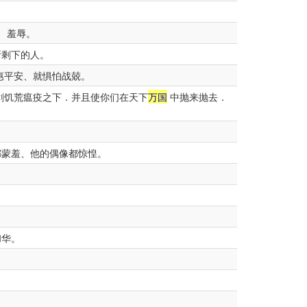
、羞辱。
所剩下的人。
惠平安、就惧怕战兢。
剑饥荒瘟疫之下．并且使你们在天下
万国
中抛来抛去．
都蒙羞、他的偶像都惊惶。
和华。