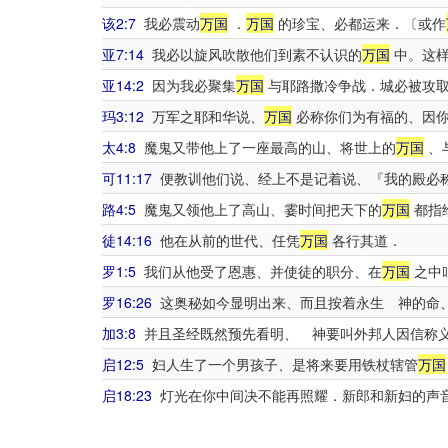
该2:7
我必震动
万国
．
万国
的珍宝、必都运来．〔或作
亚7:14
我必以旋风吹散他们到素不认识的
万国
中。这样
亚14:2
因为我必聚集
万国
与耶路撒冷争战．城必被攻取
玛3:12
万军之耶和华说、
万国
必称你们为有福的、因你
太4:8
魔鬼又带他上了一座最高的山、将世上的
万国
、
可11:17
便教训他们说、经上不是记着说、『我的殿必
路4:5
魔鬼又领他上了高山、霎时间把天下的
万国
都指
徒14:16
他在从前的世代、任凭
万国
各行其道．
罗1:5
我们从他受了恩惠、并使徒的职分、在
万国
之中
罗16:26
这奥秘如今显明出来、而且按着永生 神的命
加3:8
并且圣经既然预先看明、 神要叫外邦人因信称
启12:5
妇人生了一个男孩子、是将来要用铁杖辖管
万国
启18:23
灯光在你中间决不能再照耀．新郎和新妇的声