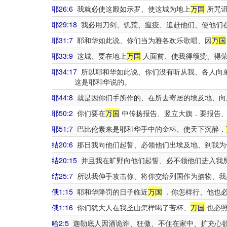
耶26:6
我就必使这殿如示罗、使这城为地上
万国
所咒
耶29:18
我必用刀剑、饥荒、瘟疫、追赶他们、使他们
耶31:7
耶和华如此说、你们当为雅各欢乐歌唱、因
万国
耶33:9
这城、要在地上
万国
人面前、使我得颂赞、得
耶34:17
所以耶和华如此说、你们没有听从我、各人向
这是耶和华说的。
耶44:8
就是因你们手所作的、在所去寄居的埃及地、向
耶50:2
你们要在
万国
中传扬报告、竖立大旗．要报告、
耶51:7
巴比伦素来是耶和华手中的金杯、使天下沉醉．
结20:6
那日我向他们起誓、必领他们出埃及地、到我为
结20:15
并且我在旷野向他们起誓、必不领他们进入我
结25:7
所以我伸手攻击你、将你交给列国作为掳物、我
俄1:15
耶和华降罚的日子临近
万国
．你怎样行、他也必
俄1:16
你们犹大人在我圣山怎样喝了苦杯、
万国
也必照
哈2:5
迦勒底人因酒诡诈、狂傲、不住在家中、扩充心