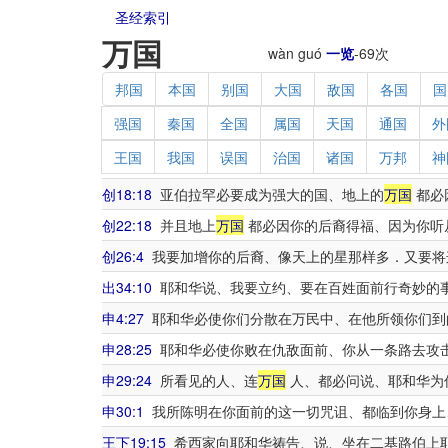
圣经索引
万国
wàn guó
一览
-
69
次
邦国
本国
别国
大国
敌国
各国
国
强国
秦国
全国
属国
天国
通国
外
王国
我国
误国
治国
诸国
万邦
神
创18:18
亚伯拉罕必要成为强大的国、地上的
万国
都必
创22:18
并且地上
万国
都必因你的后裔得福、因为你听
创26:4
我要加增你的后裔、像天上的星那样多．又要将
出34:10
耶和华说、我要立约、要在百姓面前行奇妙的
申4:27
耶和华必使你们分散在万民中、在他所领你们到
申28:25
耶和华必使你败在仇敌面前、你从一条路去攻
申29:24
所看见的人、连
万国
人、都必问说、耶和华为
申30:1
我所陈明在你面前的这一切咒诅、都临到你身上
王下19:15
希西家向耶和华祷告、说、坐在二基路伯上