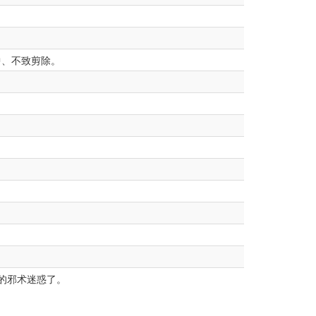
中、不致剪除。
的邪术迷惑了。