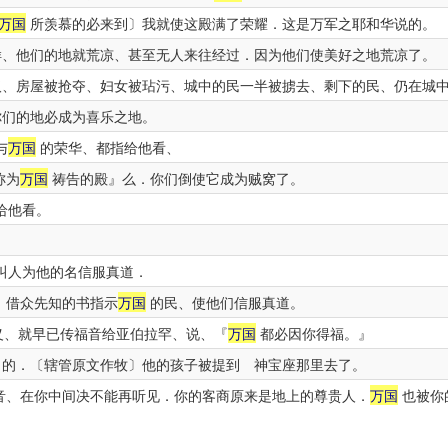
万国
所羡慕的必来到〕我就使这殿满了荣耀．这是万军之耶和华说的。
、他们的地就荒凉、甚至无人来往经过．因为他们使美好之地荒凉了。
、房屋被抢夺、妇女被玷污、城中的民一半被掳去、剩下的民、仍在城
们的地必成为喜乐之地。
与
万国
的荣华、都指给他看、
称为
万国
祷告的殿』么．你们倒使它成为贼窝了。
给他看。
叫人为他的名信服真道．
、借众先知的书指示
万国
的民、使他们信服真道。
义、就早已传福音给亚伯拉罕、说、『
万国
都必因你得福。』
的．〔辖管原文作牧〕他的孩子被提到 神宝座那里去了。
音、在你中间决不能再听见．你的客商原来是地上的尊贵人．
万国
也被你