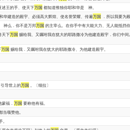
亚述王的手、使天下
万国
都知道惟独你耶和华是 神。
和华建造的殿宇、必须高大辉煌、使名誉荣耀、传遍
万国
．所以我要为殿
 神么．你不是万邦
万国
的主宰么。在你手中有大能大力、无人能抵挡
将天下
万国
赐给我、又嘱咐我在犹大的耶路撒冷为他建造殿宇．你们中间
下
万国
赐给我．又嘱咐我在犹大的耶路撒冷、为他建造殿宇。
、引导世上的
万国
。〔细拉〕
他蒙福．
万国
要称他有福。
都当颂赞他。
手。