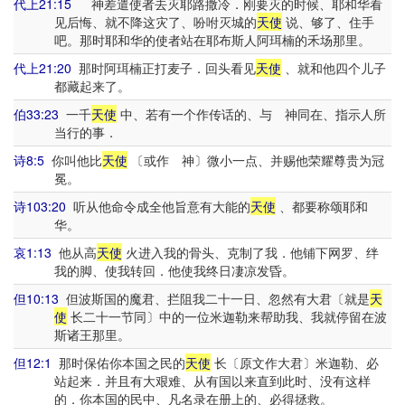
代上21:15
神差遣使者去灭耶路撒冷．刚要灭的时候、耶和华看
见后悔、就不降这灾了、吩咐灭城的
天使
说、够了、住手
吧。那时耶和华的使者站在耶布斯人阿珥楠的禾场那里。
代上21:20
那时阿珥楠正打麦子．回头看见
天使
、就和他四个儿子
都藏起来了。
伯33:23
一千
天使
中、若有一个作传话的、与 神同在、指示人所
当行的事．
诗8:5
你叫他比
天使
〔或作 神〕微小一点、并赐他荣耀尊贵为冠
冕。
诗103:20
听从他命令成全他旨意有大能的
天使
、都要称颂耶和
华。
哀1:13
他从高
天使
火进入我的骨头、克制了我．他铺下网罗、绊
我的脚、使我转回．他使我终日凄凉发昏。
但10:13
但波斯国的魔君、拦阻我二十一日、忽然有大君〔就是
天
使
长二十一节同〕中的一位米迦勒来帮助我、我就停留在波
斯诸王那里。
但12:1
那时保佑你本国之民的
天使
长〔原文作大君〕米迦勒、必
站起来．并且有大艰难、从有国以来直到此时、没有这样
的．你本国的民中、凡名录在册上的、必得拯救。