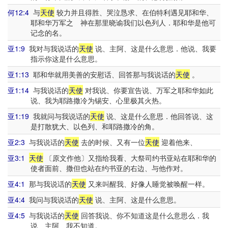
何12:4
与
天使
较力并且得胜、哭泣恳求、在伯特利遇见耶和华、
耶和华万军之 神在那里晓谕我们以色列人．耶和华是他可
记念的名。
亚1:9
我对与我说话的
天使
说、主阿、这是什么意思．他说、我要
指示你这是什么意思。
亚1:13
耶和华就用美善的安慰话、回答那与我说话的
天使
。
亚1:14
与我说话的
天使
对我说、你要宣告说、万军之耶和华如此
说、我为耶路撒冷为锡安、心里极其火热。
亚1:19
我就问与我说话的
天使
说、这是什么意思．他回答说、这
是打散犹大、以色列、和耶路撒冷的角。
亚2:3
与我说话的
天使
去的时候、又有一位
天使
迎着他来、
亚3:1
天使
〔原文作他〕又指给我看、大祭司约书亚站在耶和华的
使者面前、撒但也站在约书亚的右边、与他作对。
亚4:1
那与我说话的
天使
又来叫醒我、好像人睡觉被唤醒一样。
亚4:4
我问与我说话的
天使
说、主阿、这是什么意思。
亚4:5
与我说话的
天使
回答我说、你不知道这是什么意思么．我
说、主阿、我不知道。