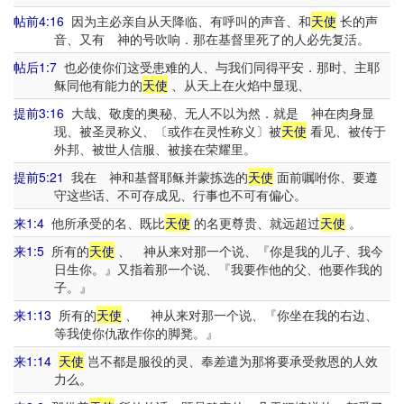
帖前4:16
因为主必亲自从天降临、有呼叫的声音、和
天使
长的声
音、又有 神的号吹响．那在基督里死了的人必先复活。
帖后1:7
也必使你们这受患难的人、与我们同得平安．那时、主耶
稣同他有能力的
天使
、从天上在火焰中显现、
提前3:16
大哉、敬虔的奥秘、无人不以为然．就是 神在肉身显
现、被圣灵称义、〔或作在灵性称义〕被
天使
看见、被传于
外邦、被世人信服、被接在荣耀里。
提前5:21
我在 神和基督耶稣并蒙拣选的
天使
面前嘱咐你、要遵
守这些话、不可存成见、行事也不可有偏心。
来1:4
他所承受的名、既比
天使
的名更尊贵、就远超过
天使
。
来1:5
所有的
天使
、 神从来对那一个说、『你是我的儿子、我今
日生你。』又指着那一个说、『我要作他的父、他要作我的
子。』
来1:13
所有的
天使
、 神从来对那一个说、『你坐在我的右边、
等我使你仇敌作你的脚凳。』
来1:14
天使
岂不都是服役的灵、奉差遣为那将要承受救恩的人效
力么。