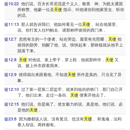
徒10:22
他们说、百夫长哥尼流是个义人、敬畏 神、为犹太通国
所称赞、他蒙一位圣
天使
指示、叫他请你到他家里去、听你
的话。
徒11:13
那人就告诉我们、他如何看见一位
天使
、站在他屋里、
说、你打发人往约帕去、请那称呼彼得的西门来．
徒12:7
忽然有主的一个使者、站在旁边、屋里有光照耀．
天使
拍
彼得的肋旁、拍醒了他、说、快快起来．那铁链就从他手上
脱落下来。
徒12:8
天使
对他说、束上带子．穿上鞋．他就那样作．
天使
又
说、披上外衣跟着我来。
徒12:9
彼得就出来跟着他、不知道
天使
所作是真的、只当见了异
象。
徒12:10
过了第一层第二层监牢、就来到临街的铁门．那门自己开
了。他们出来、走过一条街、
天使
便离开他去了。
徒12:15
他们说、你是疯了。使女极力的说、真是他。他们说、必
是他的
天使
。
徒23:8
因为撒都该人说、没有复活、也没有
天使
、和鬼魂．法利
赛人却说、两样都有。