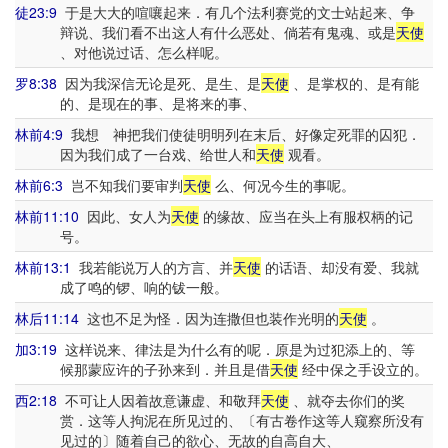
徒23:9
于是大大的喧嚷起来．有几个法利赛党的文士站起来、争
辩说、我们看不出这人有什么恶处、倘若有鬼魂、或是
天使
、对他说过话、怎么样呢。
罗8:38
因为我深信无论是死、是生、是
天使
、是掌权的、是有能
的、是现在的事、是将来的事、
林前4:9
我想 神把我们使徒明明列在末后、好像定死罪的囚犯．
因为我们成了一台戏、给世人和
天使
观看。
林前6:3
岂不知我们要审判
天使
么、何况今生的事呢。
林前11:10
因此、女人为
天使
的缘故、应当在头上有服权柄的记
号。
林前13:1
我若能说万人的方言、并
天使
的话语、却没有爱、我就
成了鸣的锣、响的钹一般。
林后11:14
这也不足为怪．因为连撒但也装作光明的
天使
。
加3:19
这样说来、律法是为什么有的呢．原是为过犯添上的、等
候那蒙应许的子孙来到．并且是借
天使
经中保之手设立的。
西2:18
不可让人因着故意谦虚、和敬拜
天使
、就夺去你们的奖
赏．这等人拘泥在所见过的、〔有古卷作这等人窥察所没有
见过的〕随着自己的欲心、无故的自高自大、