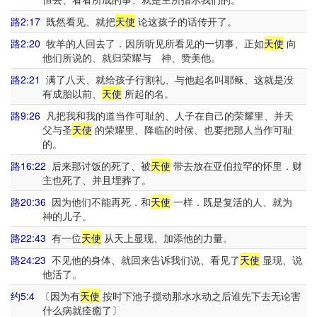
路2:17
既然看见、就把
天使
论这孩子的话传开了。
路2:20
牧羊的人回去了．因所听见所看见的一切事、正如
天使
向
他们所说的、就归荣耀与 神、赞美他。
路2:21
满了八天、就给孩子行割礼、与他起名叫耶稣、这就是没
有成胎以前、
天使
所起的名。
路9:26
凡把我和我的道当作可耻的、人子在自己的荣耀里、并天
父与圣
天使
的荣耀里、降临的时候、也要把那人当作可耻
的。
路16:22
后来那讨饭的死了、被
天使
带去放在亚伯拉罕的怀里．财
主也死了、并且埋葬了。
路20:36
因为他们不能再死．和
天使
一样．既是复活的人、就为
神的儿子。
路22:43
有一位
天使
从天上显现、加添他的力量。
路24:23
不见他的身体、就回来告诉我们说、看见了
天使
显现、说
他活了。
约5:4
〔因为有
天使
按时下池子搅动那水水动之后谁先下去无论害
什么病就痊癒了〕