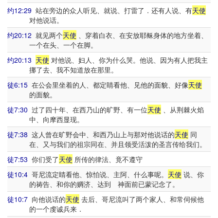
约12:29
站在旁边的众人听见、就说、打雷了．还有人说、有
天使
对他说话。
约20:12
就见两个
天使
、穿着白衣、在安放耶稣身体的地方坐着、
一个在头、一个在脚。
约20:13
天使
对他说、妇人、你为什么哭。他说、因为有人把我主
挪了去、我不知道放在那里。
徒6:15
在公会里坐着的人、都定睛看他、见他的面貌、好像
天使
的面貌。
徒7:30
过了四十年、在西乃山的旷野、有一位
天使
、从荆棘火焰
中、向摩西显现。
徒7:38
这人曾在旷野会中、和西乃山上与那对他说话的
天使
同
在、又与我们的祖宗同在、并且领受活泼的圣言传给我们。
徒7:53
你们受了
天使
所传的律法、竟不遵守
徒10:4
哥尼流定睛看他、惊怕说、主阿、什么事呢。
天使
说、你
的祷告、和你的赒济、达到 神面前已蒙记念了。
徒10:7
向他说话的
天使
去后、哥尼流叫了两个家人、和常伺候他
的一个虔诚兵来．