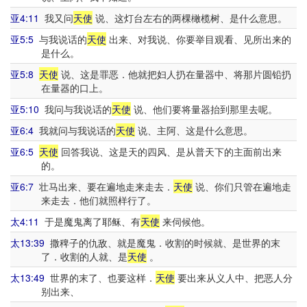
亚4:11
我又问
天使
说、这灯台左右的两棵橄榄树、是什么意思。
亚5:5
与我说话的
天使
出来、对我说、你要举目观看、见所出来的
是什么。
亚5:8
天使
说、这是罪恶．他就把妇人扔在量器中、将那片圆铅扔
在量器的口上。
亚5:10
我问与我说话的
天使
说、他们要将量器抬到那里去呢。
亚6:4
我就问与我说话的
天使
说、主阿、这是什么意思。
亚6:5
天使
回答我说、这是天的四风、是从普天下的主面前出来
的。
亚6:7
壮马出来、要在遍地走来走去．
天使
说、你们只管在遍地走
来走去．他们就照样行了。
太4:11
于是魔鬼离了耶稣、有
天使
来伺候他。
太13:39
撒稗子的仇敌、就是魔鬼．收割的时候就、是世界的末
了．收割的人就、是
天使
。
太13:49
世界的末了、也要这样．
天使
要出来从义人中、把恶人分
别出来、