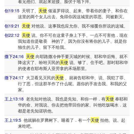
看见他们、就起来迎接、脸伏于地下拜、
创19:15
天明了、
天使
催逼罗得说、起来、带着你的妻子、和你在
这里的两个女儿出去、免得你因这城里的罪恶、同被剿灭。
创19:21
天使
对他说、这事我也应允你、我不倾覆你所说的这城、
创22:12
天使
说、你不可在这童子身上下手、一点不可害他．现在
我知道你是敬畏 神的了、因为你没有将你的儿子、就是你
独生的儿子、留下不给我。
撒下24:16
天使
向耶路撒冷伸手要灭城的时候、耶和华后悔、就不
降这灾了、吩咐灭民的
天使
说、够了、住手吧。那时耶和华
的使者在耶布斯人亚劳拿的禾场那里。
撒下24:17
大卫看见灭民的
天使
、就祷告耶和华、说、我犯了罪、
行了恶．但这群羊作了什么呢。愿你的手攻击我、和我的父
家。
王上13:18
老先知对他说、我也是先知、和你一样．有
天使
奉耶和
华的命、对我说、你去把他带回你的家、叫他吃饭喝水．这
都是老先知诓哄他。
王上19:5
他就躺在罗腾树下、睡着了．有一个
天使
拍他、说、起
来吃吧。