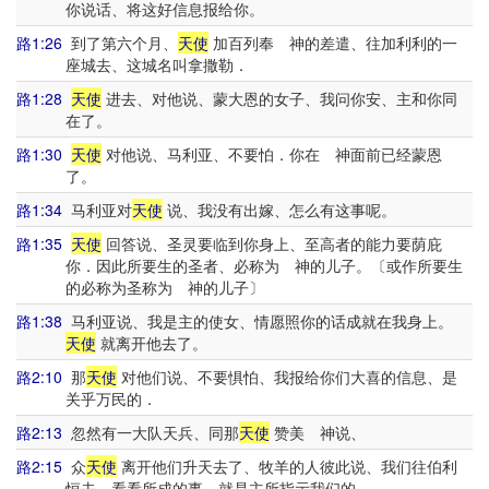
你说话、将这好信息报给你。
路1:26
到了第六个月、
天使
加百列奉 神的差遣、往加利利的一
座城去、这城名叫拿撒勒．
路1:28
天使
进去、对他说、蒙大恩的女子、我问你安、主和你同
在了。
路1:30
天使
对他说、马利亚、不要怕．你在 神面前已经蒙恩
了。
路1:34
马利亚对
天使
说、我没有出嫁、怎么有这事呢。
路1:35
天使
回答说、圣灵要临到你身上、至高者的能力要荫庇
你．因此所要生的圣者、必称为 神的儿子。〔或作所要生
的必称为圣称为 神的儿子〕
路1:38
马利亚说、我是主的使女、情愿照你的话成就在我身上。
天使
就离开他去了。
路2:10
那
天使
对他们说、不要惧怕、我报给你们大喜的信息、是
关乎万民的．
路2:13
忽然有一大队天兵、同那
天使
赞美 神说、
路2:15
众
天使
离开他们升天去了、牧羊的人彼此说、我们往伯利
恒去、看看所成的事、就是主所指示我们的。