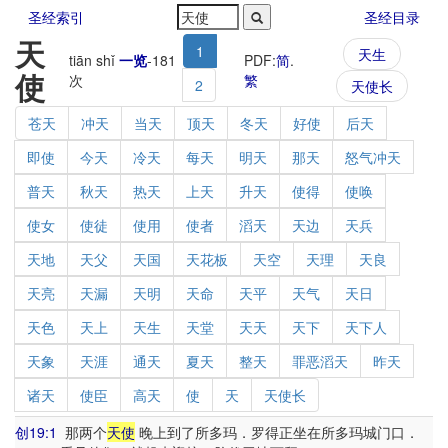
圣经索引
圣经目录
天
1
天生
tiān shǐ
一览
-
181
PDF:
简
.
使
次
繁
2
天使长
苍天
冲天
当天
顶天
冬天
好使
后天
即使
今天
冷天
每天
明天
那天
怒气冲天
普天
秋天
热天
上天
升天
使得
使唤
使女
使徒
使用
使者
滔天
天边
天兵
天地
天父
天国
天花板
天空
天理
天良
天亮
天漏
天明
天命
天平
天气
天日
天色
天上
天生
天堂
天天
天下
天下人
天象
天涯
通天
夏天
整天
罪恶滔天
昨天
诸天
使臣
高天
使
天
天使长
创19:1
那两个
天使
晚上到了所多玛．罗得正坐在所多玛城门口．