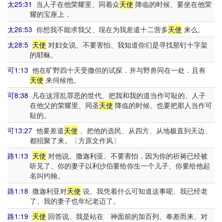
太25:31
当人子在他荣耀里、同着众
天使
降临的时候、要坐在他荣
耀的宝座上．
太26:53
你想我不能求我父、现在为我差遣十二营多
天使
来么。
太28:5
天使
对妇女说、不要害怕、我知道你们是寻找那钉十字架
的耶稣。
可1:13
他在旷野四十天受撒但的试探．并与野兽同在一处．且有
天使
来伺候他。
可8:38
凡在这淫乱罪恶的世代、把我和我的道当作可耻的、人子
在他父的荣耀里、同圣
天使
降临的时候、也要把那人当作可
耻的。
可13:27
他要差遣
天使
、把他的选民、从四方、从地极直到天边、
都招聚了来。〔方原文作风〕
路1:13
天使
对他说、撒迦利亚、不要害怕．因为你的祈祷已经被
听见了、你的妻子以利沙伯要给你生一个儿子、你要给他起
名叫约翰。
路1:18
撒迦利亚对
天使
说、我凭着什么可知道这事呢、我已经老
了、我的妻子也年纪老迈了。
路1:19
天使
回答说、我是站在 神面前的加百列、奉差而来、对