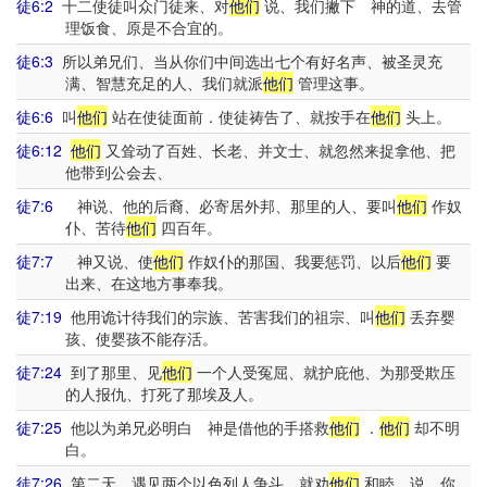
徒6:2
十二使徒叫众门徒来、对
他们
说、我们撇下 神的道、去管
理饭食、原是不合宜的。
徒6:3
所以弟兄们、当从你们中间选出七个有好名声、被圣灵充
满、智慧充足的人、我们就派
他们
管理这事。
徒6:6
叫
他们
站在使徒面前．使徒祷告了、就按手在
他们
头上。
徒6:12
他们
又耸动了百姓、长老、并文士、就忽然来捉拿他、把
他带到公会去、
徒7:6
神说、他的后裔、必寄居外邦、那里的人、要叫
他们
作奴
仆、苦待
他们
四百年。
徒7:7
神又说、使
他们
作奴仆的那国、我要惩罚、以后
他们
要
出来、在这地方事奉我。
徒7:19
他用诡计待我们的宗族、苦害我们的祖宗、叫
他们
丢弃婴
孩、使婴孩不能存活。
徒7:24
到了那里、见
他们
一个人受冤屈、就护庇他、为那受欺压
的人报仇、打死了那埃及人。
徒7:25
他以为弟兄必明白 神是借他的手搭救
他们
．
他们
却不明
白。
徒7:26
第二天、遇见两个以色列人争斗、就劝
他们
和睦、说、你