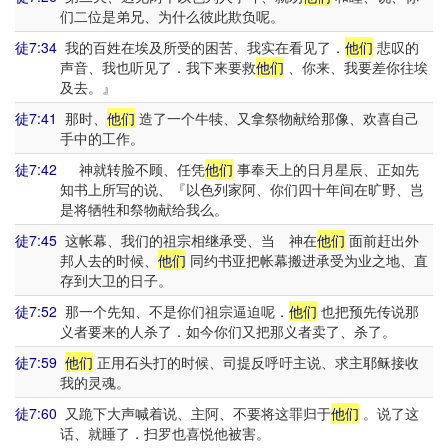
们二位是弟兄、为什么彼此欺负呢。
徒7:34
我的百姓在埃及所受的困苦、我实在看见了．
他们
悲叹的
声音、我也听见了．我下来要救
他们
、你来、我要差你往埃
及去。』
徒7:41
那时、
他们
造了一个牛犊、又拿祭物献给那像、欢喜自己
手中的工作。
徒7:42
神就转脸不顾、任凭
他们
事奉天上的日月星辰、正如先
知书上所写的说、『以色列家阿、你们四十年间在旷野、岂
是将牺牲和祭物献给我么。
徒7:45
这帐幕、我们的祖宗相继承受、当 神在
他们
面前赶出外
邦人去的时候、
他们
同约书亚把帐幕搬进承受为业之地、直
存到大卫的日子。
徒7:52
那一个先知、不是你们祖宗逼迫呢．
他们
也把预先传说那
义者要来的人杀了．如今你们又把那义者卖了、杀了。
徒7:59
他们
正用石头打的时候、司提反呼吁主说、求主耶稣接收
我的灵魂。
徒7:60
又跪下大声喊着说、主阿、不要将这罪归于
他们
。说了这
话、就睡了．扫罗也喜悦他被害。