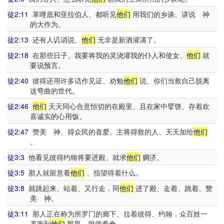
徒2:11
革哩底和亚拉伯人、都听见
他们
用我们的乡谈、讲说 神
的大作为。
徒2:13
还有人讥诮说、
他们
无非是新酒灌满了。
徒2:18
在那些日子、我要将我的灵浇灌我的仆人和使女、
他们
就
要说预言。
徒2:40
彼得还用许多话作见证、劝勉
他们
说、你们当救自己脱离
这弯曲的世代。
徒2:46
他们
天天同心合意恒切的在殿里、且在家中擘饼、存着欢
喜诚实的心用饭、
徒2:47
赞美 神、得众民的喜爱。主将得救的人、天天加给
他们
。
徒3:3
他看见彼得约翰将要进殿、就求
他们
赒济。
徒3:5
那人就留意看
他们
、指望得着什么。
徒3:8
就跳起来、站着、又行走．同
他们
进了殿、走着、跳着、赞
美 神。
徒3:11
那人正在称为所罗门的廊下、拉着彼得、约翰．众百姓一
齐跑到
他们
那里、很觉希奇。