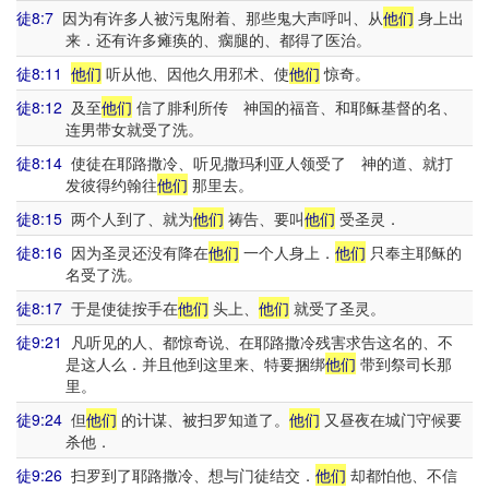
徒8:7
因为有许多人被污鬼附着、那些鬼大声呼叫、从
他们
身上出
来．还有许多瘫痪的、瘸腿的、都得了医治。
徒8:11
他们
听从他、因他久用邪术、使
他们
惊奇。
徒8:12
及至
他们
信了腓利所传 神国的福音、和耶稣基督的名、
连男带女就受了洗。
徒8:14
使徒在耶路撒冷、听见撒玛利亚人领受了 神的道、就打
发彼得约翰往
他们
那里去。
徒8:15
两个人到了、就为
他们
祷告、要叫
他们
受圣灵．
徒8:16
因为圣灵还没有降在
他们
一个人身上．
他们
只奉主耶稣的
名受了洗。
徒8:17
于是使徒按手在
他们
头上、
他们
就受了圣灵。
徒9:21
凡听见的人、都惊奇说、在耶路撒冷残害求告这名的、不
是这人么．并且他到这里来、特要捆绑
他们
带到祭司长那
里。
徒9:24
但
他们
的计谋、被扫罗知道了。
他们
又昼夜在城门守候要
杀他．
徒9:26
扫罗到了耶路撒冷、想与门徒结交．
他们
却都怕他、不信