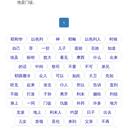
他是门徒。
1
耶和华
以色列
神
耶稣
以色列人
时候
自己
罪
一切
儿子
面前
百姓
知道
埃及
吩咐
犹大
看见
摩西
什么
出来
的话
中间
祭司
不要
不可
弟兄
耶路撒冷
众人
可以
如此
大卫
先知
听见
起来
攻击
仆人
所以
告诉
直到
不能
打发
子孙
离开
利未
赐给
列祖
身上
一同
门徒
仇敌
外邦
许多
地方
支派
地上
利未人
约瑟
日子
出去
儿女
首领
亚伦
来到
父亲
不再