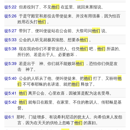
徒5:22
但差役到了、不见
他们
在监里、就回来禀报说、
徒5:26
于是守殿官和差役去带使徒来、并没有用强暴．因为怕百
姓用石头打
他们
。
徒5:27
带到了、便叫使徒站在公会前、大祭司问
他们
说、
徒5:33
公会的人听见就极其恼怒、想要杀
他们
。
徒5:38
现在我劝你们不要管这些人、任凭
他们
吧．
他们
所谋的、
所行的、若是出于人、必要败坏．
徒5:39
若是出于 神、你们就不能败坏
他们
．恐怕你们倒是攻
击 神了。
徒5:40
公会的人听从了他、便叫使徒来、把
他们
打了、又吩咐
他
们
不可奉耶稣的名讲道、就把
他们
释放了。
徒5:41
他们
离开公会、心里欢喜．因被算是配为这名受辱。
徒5:42
他们
就每日在殿里、在家里、不住的教训人、传耶稣是基
督。
徒6:1
那时、门徒增多、有说希利尼话的犹太人、向希伯来人发怨
言．因为在天天的供给上忽略了
他们
的寡妇。