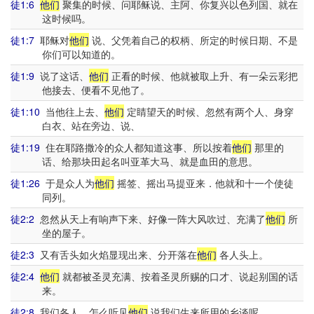
徒1:6
他们
聚集的时候、问耶稣说、主阿、你复兴以色列国、就在
这时候吗。
徒1:7
耶稣对
他们
说、父凭着自己的权柄、所定的时候日期、不是
你们可以知道的。
徒1:9
说了这话、
他们
正看的时候、他就被取上升、有一朵云彩把
他接去、便看不见他了。
徒1:10
当他往上去、
他们
定睛望天的时候、忽然有两个人、身穿
白衣、站在旁边、说、
徒1:19
住在耶路撒冷的众人都知道这事、所以按着
他们
那里的
话、给那块田起名叫亚革大马、就是血田的意思。
徒1:26
于是众人为
他们
摇签、摇出马提亚来．他就和十一个使徒
同列。
徒2:2
忽然从天上有响声下来、好像一阵大风吹过、充满了
他们
所
坐的屋子。
徒2:3
又有舌头如火焰显现出来、分开落在
他们
各人头上。
徒2:4
他们
就都被圣灵充满、按着圣灵所赐的口才、说起别国的话
来。
徒2:8
我们各人、怎么听见
他们
说我们生来所用的乡谈呢。