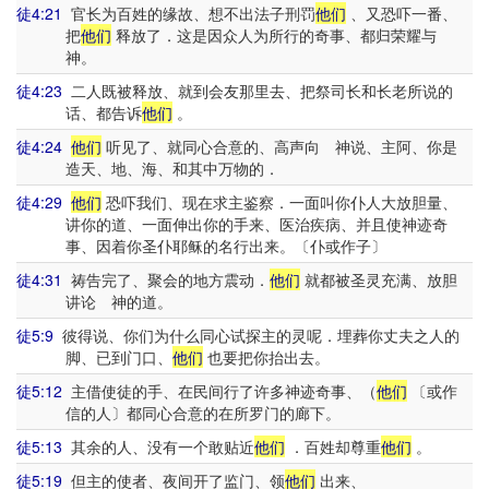
徒4:21
官长为百姓的缘故、想不出法子刑罚
他们
、又恐吓一番、
把
他们
释放了．这是因众人为所行的奇事、都归荣耀与
神。
徒4:23
二人既被释放、就到会友那里去、把祭司长和长老所说的
话、都告诉
他们
。
徒4:24
他们
听见了、就同心合意的、高声向 神说、主阿、你是
造天、地、海、和其中万物的．
徒4:29
他们
恐吓我们、现在求主鉴察．一面叫你仆人大放胆量、
讲你的道、一面伸出你的手来、医治疾病、并且使神迹奇
事、因着你圣仆耶稣的名行出来。〔仆或作子〕
徒4:31
祷告完了、聚会的地方震动．
他们
就都被圣灵充满、放胆
讲论 神的道。
徒5:9
彼得说、你们为什么同心试探主的灵呢．埋葬你丈夫之人的
脚、已到门口、
他们
也要把你抬出去。
徒5:12
主借使徒的手、在民间行了许多神迹奇事、（
他们
〔或作
信的人〕都同心合意的在所罗门的廊下。
徒5:13
其余的人、没有一个敢贴近
他们
．百姓却尊重
他们
。
徒5:19
但主的使者、夜间开了监门、领
他们
出来、