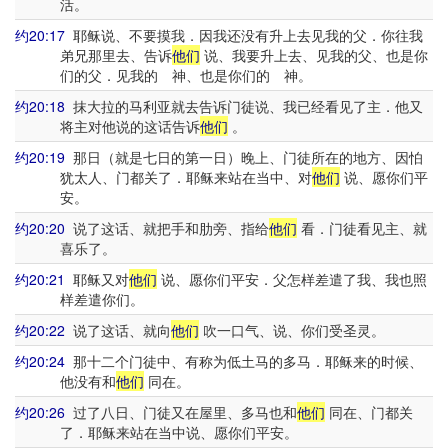
活。
约20:17
耶稣说、不要摸我．因我还没有升上去见我的父．你往我
弟兄那里去、告诉
他们
说、我要升上去、见我的父、也是你
们的父．见我的 神、也是你们的 神。
约20:18
抹大拉的马利亚就去告诉门徒说、我已经看见了主．他又
将主对他说的这话告诉
他们
。
约20:19
那日（就是七日的第一日）晚上、门徒所在的地方、因怕
犹太人、门都关了．耶稣来站在当中、对
他们
说、愿你们平
安。
约20:20
说了这话、就把手和肋旁、指给
他们
看．门徒看见主、就
喜乐了。
约20:21
耶稣又对
他们
说、愿你们平安．父怎样差遣了我、我也照
样差遣你们。
约20:22
说了这话、就向
他们
吹一口气、说、你们受圣灵。
约20:24
那十二个门徒中、有称为低土马的多马．耶稣来的时候、
他没有和
他们
同在。
约20:26
过了八日、门徒又在屋里、多马也和
他们
同在、门都关
了．耶稣来站在当中说、愿你们平安。