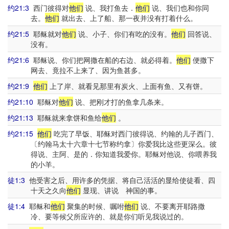
约21:3
西门彼得对
他们
说、我打鱼去．
他们
说、我们也和你同
去。
他们
就出去、上了船、那一夜并没有打着什么。
约21:5
耶稣就对
他们
说、小子、你们有吃的没有。
他们
回答说、
没有。
约21:6
耶稣说、你们把网撒在船的右边、就必得着。
他们
便撒下
网去、竟拉不上来了、因为鱼甚多。
约21:9
他们
上了岸、就看见那里有炭火、上面有鱼、又有饼。
约21:10
耶稣对
他们
说、把刚才打的鱼拿几条来。
约21:13
耶稣就来拿饼和鱼给
他们
。
约21:15
他们
吃完了早饭、耶稣对西门彼得说、约翰的儿子西门、
〔约翰马太十六章十七节称约拿〕你爱我比这些更深么。彼
得说、主阿、是的．你知道我爱你。耶稣对他说、你喂养我
的小羊。
徒1:3
他受害之后、用许多的凭据、将自己活活的显给使徒看、四
十天之久向
他们
显现、讲说 神国的事。
徒1:4
耶稣和
他们
聚集的时候、嘱咐
他们
说、不要离开耶路撒
冷、要等候父所应许的、就是你们听见我说过的。