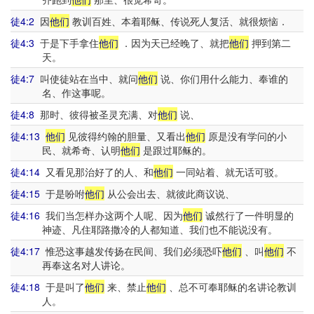
徒4:2
因
他们
教训百姓、本着耶稣、传说死人复活、就很烦恼．
徒4:3
于是下手拿住
他们
．因为天已经晚了、就把
他们
押到第二
天。
徒4:7
叫使徒站在当中、就问
他们
说、你们用什么能力、奉谁的
名、作这事呢。
徒4:8
那时、彼得被圣灵充满、对
他们
说、
徒4:13
他们
见彼得约翰的胆量、又看出
他们
原是没有学问的小
民、就希奇、认明
他们
是跟过耶稣的。
徒4:14
又看见那治好了的人、和
他们
一同站着、就无话可驳。
徒4:15
于是吩咐
他们
从公会出去、就彼此商议说、
徒4:16
我们当怎样办这两个人呢、因为
他们
诚然行了一件明显的
神迹、凡住耶路撒冷的人都知道、我们也不能说没有。
徒4:17
惟恐这事越发传扬在民间、我们必须恐吓
他们
、叫
他们
不
再奉这名对人讲论。
徒4:18
于是叫了
他们
来、禁止
他们
、总不可奉耶稣的名讲论教训
人。