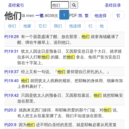
圣经索引
圣经目录
他们
1
tā men
一览
-
8039
次
PDF:
简
.
繁
他连得
它
你们
他家
它们
我们
他连得
们
他
约19:29
有一个器皿盛满了醋、放在那里．
他们
就拿海绒蘸满了
醋、绑在牛膝草上、送到他口。
约19:31
犹太人因这日是预备日、又因那安息日是个大日、就求彼
拉多叫人打断
他们
的腿、把
他们
拿去、免得尸首当安息日
留在十字架上。
约19:37
经上又有一句说、『
他们
要仰望自己所扎的人。』
约19:40
他们
就照犹太人殡葬的规矩、把耶稣的身体用、细麻布加
上香料裹好了。
约19:42
只因是犹太人的预备日、又因那坟墓近、
他们
就把耶稣安
放在那里。
约20:2
就跑来见西门彼得、和耶稣所爱的那个门徒、对
他们
说、
有人把主从坟墓里挪了去、我们不知道放在那里。
约20:9
因为
他们
还不明白圣经的意思、就是耶稣必要从死里复