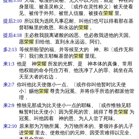
提前3:16
大哉、敬虔的奥秘、无人不以为然．就是 神在肉
身显现、被圣灵称义、〔或作在灵性称义〕被天使看
见、被传于外邦、被世人信服、被接在
荣耀
里。
提后2:10
所以我为选民凡事忍耐、叫他们也可以得着那在基
督耶稣里的救恩、和永远的
荣耀
。
提后4:18
主必救我脱离诸般的凶恶、也必救我进他的天国。
愿
荣耀
归给他、直到永永远远。阿们。
多2:13
等候所盼望的福、并等候至大的 神、和〔或作无和
字〕我们救主耶稣基督的
荣耀
显现。
来1:3
他是 神
荣耀
所发的光辉、是 神本体的真像、常用
他权能的命令托住万有、他洗净了人的罪、就坐在高
天至大者的右边．
来2:7
你叫他比天使微小一点、〔或作你叫他暂时比天使
小〕赐他
荣耀
尊贵为冠冕、并将你手所造的都派他管
理．
来2:9
惟独见那成为比天使小一点的耶稣、〔或作惟独见耶
稣暂时比天使小〕因为受死的苦、就得了尊贵
荣耀
为
冠冕、叫他因着 神的恩、为人人尝了死味。
来2:10
原来那为万物所属、为万物所本的、要领许多的儿子
进
荣耀
里去、使救他们的元帅、因受苦难得以完全、