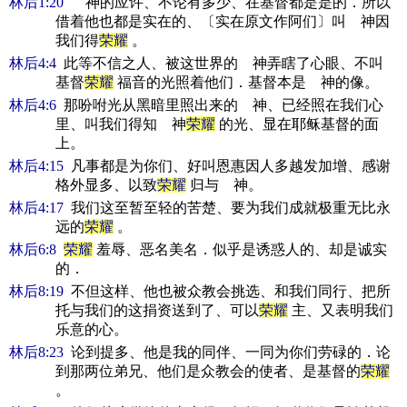
林后1:20
神的应许、不论有多少、在基督都是是的．所以
借着他也都是实在的、〔实在原文作阿们〕叫 神因
我们得
荣耀
。
林后4:4
此等不信之人、被这世界的 神弄瞎了心眼、不叫
基督
荣耀
福音的光照着他们．基督本是 神的像。
林后4:6
那吩咐光从黑暗里照出来的 神、已经照在我们心
里、叫我们得知 神
荣耀
的光、显在耶稣基督的面
上。
林后4:15
凡事都是为你们、好叫恩惠因人多越发加增、感谢
格外显多、以致
荣耀
归与 神。
林后4:17
我们这至暂至轻的苦楚、要为我们成就极重无比永
远的
荣耀
。
林后6:8
荣耀
羞辱、恶名美名．似乎是诱惑人的、却是诚实
的．
林后8:19
不但这样、他也被众教会挑选、和我们同行、把所
托与我们的这捐资送到了、可以
荣耀
主、又表明我们
乐意的心。
林后8:23
论到提多、他是我的同伴、一同为你们劳碌的．论
到那两位弟兄、他们是众教会的使者、是基督的
荣耀
。