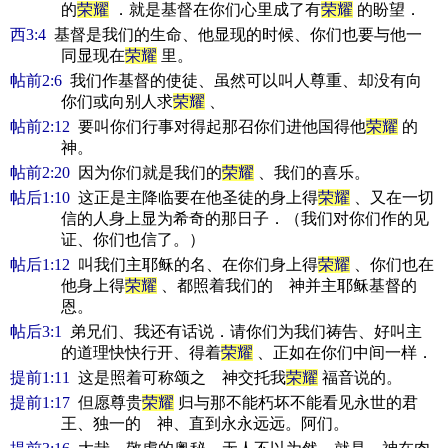
的
荣耀
．就是基督在你们心里成了有
荣耀
的盼望．
西3:4
基督是我们的生命、他显现的时候、你们也要与他一
同显现在
荣耀
里。
帖前2:6
我们作基督的使徒、虽然可以叫人尊重、却没有向
你们或向别人求
荣耀
、
帖前2:12
要叫你们行事对得起那召你们进他国得他
荣耀
的
神。
帖前2:20
因为你们就是我们的
荣耀
、我们的喜乐。
帖后1:10
这正是主降临要在他圣徒的身上得
荣耀
、又在一切
信的人身上显为希奇的那日子．（我们对你们作的见
证、你们也信了。）
帖后1:12
叫我们主耶稣的名、在你们身上得
荣耀
、你们也在
他身上得
荣耀
、都照着我们的 神并主耶稣基督的
恩。
帖后3:1
弟兄们、我还有话说．请你们为我们祷告、好叫主
的道理快快行开、得着
荣耀
、正如在你们中间一样．
提前1:11
这是照着可称颂之 神交托我
荣耀
福音说的。
提前1:17
但愿尊贵
荣耀
归与那不能朽坏不能看见永世的君
王、独一的 神、直到永永远远。阿们。