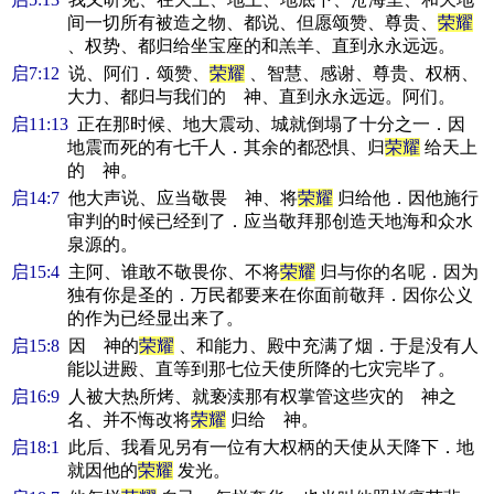
间一切所有被造之物、都说、但愿颂赞、尊贵、
荣耀
、权势、都归给坐宝座的和羔羊、直到永永远远。
启7:12
说、阿们．颂赞、
荣耀
、智慧、感谢、尊贵、权柄、
大力、都归与我们的 神、直到永永远远。阿们。
启11:13
正在那时候、地大震动、城就倒塌了十分之一．因
地震而死的有七千人．其余的都恐惧、归
荣耀
给天上
的 神。
启14:7
他大声说、应当敬畏 神、将
荣耀
归给他．因他施行
审判的时候已经到了．应当敬拜那创造天地海和众水
泉源的。
启15:4
主阿、谁敢不敬畏你、不将
荣耀
归与你的名呢．因为
独有你是圣的．万民都要来在你面前敬拜．因你公义
的作为已经显出来了。
启15:8
因 神的
荣耀
、和能力、殿中充满了烟．于是没有人
能以进殿、直等到那七位天使所降的七灾完毕了。
启16:9
人被大热所烤、就亵渎那有权掌管这些灾的 神之
名、并不悔改将
荣耀
归给 神。
启18:1
此后、我看见另有一位有大权柄的天使从天降下．地
就因他的
荣耀
发光。