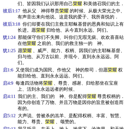
们、皆因我们认识那用自己
荣耀
和美德召我们的主．
彼后1:17
他从父 神得尊贵
荣耀
的时候、从极大荣光之中、
有声音出来向他说、这是我的爱子、我所喜悦的．
彼后3:18
你们却要在我们主救主耶稣基督的恩典和知识上有
长进。愿
荣耀
归给他、从今直到永远。阿们。
犹1:24
那能保守你们不失脚、叫你们无瑕无疵、欢欢喜喜站
在他
荣耀
之前的、我们的救主独一的 神、
犹1:25
愿
荣耀
、威严、能力、权柄、因我们的主耶稣基督、
归与他、从万古以前、并现今、直到永永远远。阿
们。
启1:6
又使我们成为国民、作他父 神的祭司．但愿
荣耀
权
能归给他、直到永永远远。阿们。
启4:9
每逢四活物将
荣耀
、尊贵、感谢、归给那坐在宝座
上、活到永永远远者的时候、
启4:11
我们的主、我们的 神、你是配得
荣耀
尊贵权柄的．
因为你创造了万物、并且万物是因你的旨意被创造而
有的。
启5:12
大声说、曾被杀的羔羊、是配得权柄、丰富、智慧、
能力、尊贵、
荣耀
、颂赞的。
启5:13
我又听见、在天上、地上、地底下、沧海里、和天地