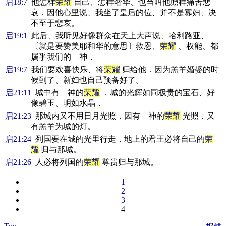
启18:7
他怎样
荣耀
自己、怎样奢华、也当叫他照样痛苦悲
哀．因他心里说、我坐了皇后的位、并不是寡妇、决
不至于悲哀。
启19:1
此后、我听见好像群众在天上大声说、哈利路亚、
〔就是要赞美耶和华的意思〕救恩、
荣耀
、权能、都
属乎我们的 神．
启19:7
我们要欢喜快乐、将
荣耀
归给他．因为羔羊婚娶的时
候到了、新妇也自己预备好了。
启21:11
城中有 神的
荣耀
．城的光辉如同极贵的宝石、好
像碧玉、明如水晶．
启21:23
那城内又不用日月光照．因有 神的
荣耀
光照．又
有羔羊为城的灯。
启21:24
列国要在城的光里行走．地上的君王必将自己的
荣
耀
归与那城。
启21:26
人必将列国的
荣耀
尊贵归与那城。
1
2
3
4