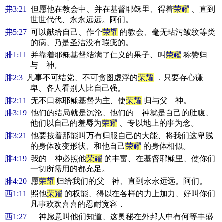
弗3:21
但愿他在教会中、并在基督耶稣里、得着
荣耀
、直到
世世代代、永永远远。阿们。
弗5:27
可以献给自己、作个
荣耀
的教会、毫无玷污皱纹等类
的病、乃是圣洁没有瑕疵的。
腓1:11
并靠着耶稣基督结满了仁义的果子、叫
荣耀
称赞归
与 神。
腓2:3
凡事不可结党、不可贪图虚浮的
荣耀
．只要存心谦
卑、各人看别人比自己强。
腓2:11
无不口称耶稣基督为主、使
荣耀
归与父 神。
腓3:19
他们的结局就是沉沦、他们的 神就是自己的肚腹、
他们以自己的羞辱为
荣耀
、专以地上的事为念。
腓3:21
他要按着那能叫万有归服自己的大能、将我们这卑贱
的身体改变形状、和他自己
荣耀
的身体相似。
腓4:19
我的 神必照他
荣耀
的丰富、在基督耶稣里、使你们
一切所需用的都充足。
腓4:20
愿
荣耀
归给我们的父 神、直到永永远远。阿们。
西1:11
照他
荣耀
的权能、得以在各样的力上加力、好叫你们
凡事欢欢喜喜的忍耐宽容．
西1:27
神愿意叫他们知道、这奥秘在外邦人中有何等丰盛