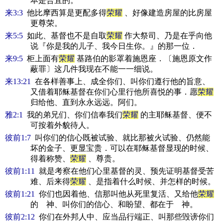
本是合宜的。
来3:3
他比摩西算是更配多得
荣耀
、好像建造房屋的比房屋
更尊荣。
来5:5
如此、基督也不是自取
荣耀
作大祭司、乃是在乎向他
说『你是我的儿子、我今日生你。』的那一位．
来9:5
柜上面有
荣耀
基路伯的影罩着施恩座．〔施恩原文作
蔽罪〕这几件我现在不能一一细说。
来13:21
在各样善事上、成全你们、叫你们遵行他的旨意、
又借着耶稣基督在你们心里行他所喜悦的事．愿
荣耀
归给他、直到永永远远。阿们。
雅2:1
我的弟兄们、你们信奉我们
荣耀
的主耶稣基督、便不
可按着外貌待人。
彼前1:7
叫你们的信心既被试验、就比那被火试验、仍然能
坏的金子、更显宝贵．可以在耶稣基督显现的时候、
得着称赞、
荣耀
、尊贵。
彼前1:11
就是考察在他们心里基督的灵、预先证明基督受苦
难、后来得
荣耀
、是指着什么时候、并怎样的时候。
彼前1:21
你们也因着他、信那叫他从死里复活、又给他
荣耀
的 神、叫你们的信心、和盼望、都在于 神。
彼前2:12
你们在外邦人中、应当品行端正、叫那些毁谤你们