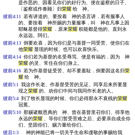
是作恶的、因看见你们的好行为、便在鉴察的日子、
〔鉴察或作眷顾〕归
荣耀
给 神。
彼前4:11
若有讲道的、要按着 神的圣言讲．若有服事人
的、要按着 神所赐的力量服事．叫 神在凡事上因
耶稣基督得
荣耀
．原来
荣耀
权能都是他的、直到永
永远远。阿们。
彼前4:13
倒要欢喜．因为你们是与基督一同受苦、使你们在
他
荣耀
显现的时候、也可以欢喜快乐。
彼前4:14
你们若为基督的名受辱骂、便是有福的．因为 神
荣耀
的灵、常住在你们身上。
彼前4:16
若为作基督徒受苦、却不要羞耻．倒要因这名归
荣
耀
给 神。
彼前5:1
我这作长老、作基督受苦的见证、同享后来所要显
现之
荣耀
的、劝你们中间与我同作长老的人。
彼前5:4
到了牧长显现的时候、你们必得那永不衰残的
荣耀
冠冕。
彼前5:10
那赐诸般恩典的 神、曾在基督里召你们、得享他
永远的
荣耀
、等你们暂受苦难之后、必要亲自成全你
们、坚固你们、赐力量给你们。
彼后1:3
神的神能已将一切关乎生命和虔敬的事赐给我