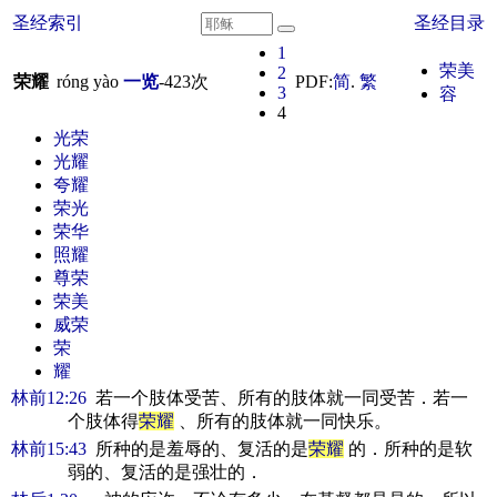
圣经索引
圣经目录
1
荣美
2
荣耀
róng yào
一览
-
423
次
PDF:
简
.
繁
3
容
4
光荣
光耀
夸耀
荣光
荣华
照耀
尊荣
荣美
威荣
荣
耀
林前12:26
若一个肢体受苦、所有的肢体就一同受苦．若一
个肢体得
荣耀
、所有的肢体就一同快乐。
林前15:43
所种的是羞辱的、复活的是
荣耀
的．所种的是软
弱的、复活的是强壮的．