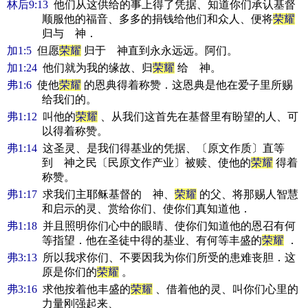
林后9:13
他们从这供给的事上得了凭据、知道你们承认基督
顺服他的福音、多多的捐钱给他们和众人、便将
荣耀
归与 神．
加1:5
但愿
荣耀
归于 神直到永永远远。阿们。
加1:24
他们就为我的缘故、归
荣耀
给 神。
弗1:6
使他
荣耀
的恩典得着称赞．这恩典是他在爱子里所赐
给我们的。
弗1:12
叫他的
荣耀
、从我们这首先在基督里有盼望的人、可
以得着称赞。
弗1:14
这圣灵、是我们得基业的凭据、〔原文作质〕直等
到 神之民〔民原文作产业〕被赎、使他的
荣耀
得着
称赞。
弗1:17
求我们主耶稣基督的 神、
荣耀
的父、将那赐人智慧
和启示的灵、赏给你们、使你们真知道他．
弗1:18
并且照明你们心中的眼睛、使你们知道他的恩召有何
等指望．他在圣徒中得的基业、有何等丰盛的
荣耀
．
弗3:13
所以我求你们、不要因我为你们所受的患难丧胆．这
原是你们的
荣耀
。
弗3:16
求他按着他丰盛的
荣耀
、借着他的灵、叫你们心里的
力量刚强起来、