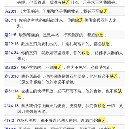
去呢。他回答说、我没有
缺乏
什么．只是求王容我回去。
诗23:1
〔大卫的诗。〕耶和华是我的牧者．我必不至
缺乏
。
箴6:11
你的贫穷就必如强盗速来、你的
缺乏
仿佛拿兵器的人来
到。
箴21:5
殷勤筹画的、足致丰裕．行事急躁的、都必
缺乏
。
箴22:16
欺压贫穷为要利己的、并送礼与富户的、都必
缺乏
。
箴24:34
你的贫穷、就必如强盗速来、你的
缺乏
、仿佛拿兵器的人
来到。
箴28:27
赒济贫穷的、不致
缺乏
．佯为不见的、必多受咒诅。
赛33:16
他必居高处．他的保障是磐石的坚垒．他的粮必不
缺乏
、
〔原文作赐给〕他的水必不断绝。
赛51:14
被掳去的快得释放、必不死而下坑．他的食物、也不致
缺
乏
。
耶44:18
自从我们停止向天后烧香、浇奠祭、我们倒
缺乏
一切．又
因刀剑饥荒灭绝。
何9:2
谷场和酒醡、都不够以色列人使用、新酒也必
缺乏
。