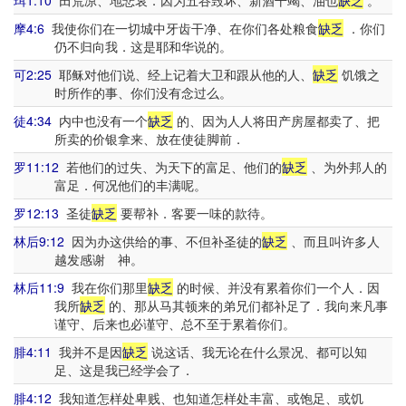
珥1:10
田荒凉、地悲哀．因为五谷毁坏、新酒干竭、油也
缺乏
。
摩4:6
我使你们在一切城中牙齿干净、在你们各处粮食
缺乏
．你们
仍不归向我．这是耶和华说的。
可2:25
耶稣对他们说、经上记着大卫和跟从他的人、
缺乏
饥饿之
时所作的事、你们没有念过么。
徒4:34
内中也没有一个
缺乏
的、因为人人将田产房屋都卖了、把
所卖的价银拿来、放在使徒脚前．
罗11:12
若他们的过失、为天下的富足、他们的
缺乏
、为外邦人的
富足．何况他们的丰满呢。
罗12:13
圣徒
缺乏
要帮补．客要一味的款待。
林后9:12
因为办这供给的事、不但补圣徒的
缺乏
、而且叫许多人
越发感谢 神。
林后11:9
我在你们那里
缺乏
的时候、并没有累着你们一个人．因
我所
缺乏
的、那从马其顿来的弟兄们都补足了．我向来凡事
谨守、后来也必谨守、总不至于累着你们。
腓4:11
我并不是因
缺乏
说这话、我无论在什么景况、都可以知
足、这是我已经学会了．
腓4:12
我知道怎样处卑贱、也知道怎样处丰富、或饱足、或饥