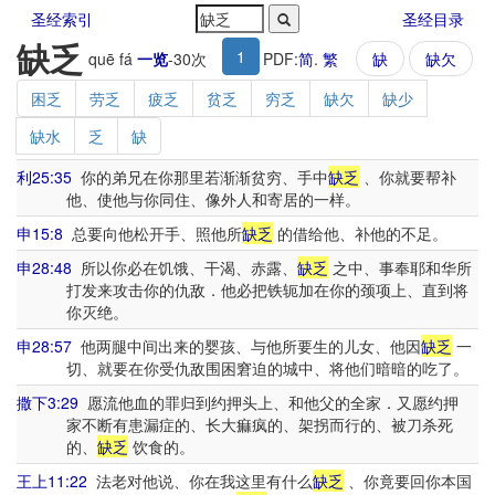
圣经索引
圣经目录
缺乏
1
quē fá
一览
-
30
次
PDF:
简
.
繁
缺
缺欠
困乏
劳乏
疲乏
贫乏
穷乏
缺欠
缺少
缺水
乏
缺
利25:35
你的弟兄在你那里若渐渐贫穷、手中
缺乏
、你就要帮补
他、使他与你同住、像外人和寄居的一样。
申15:8
总要向他松开手、照他所
缺乏
的借给他、补他的不足。
申28:48
所以你必在饥饿、干渴、赤露、
缺乏
之中、事奉耶和华所
打发来攻击你的仇敌．他必把铁轭加在你的颈项上、直到将
你灭绝。
申28:57
他两腿中间出来的婴孩、与他所要生的儿女、他因
缺乏
一
切、就要在你受仇敌围困窘迫的城中、将他们暗暗的吃了。
撒下3:29
愿流他血的罪归到约押头上、和他父的全家．又愿约押
家不断有患漏症的、长大痲疯的、架拐而行的、被刀杀死
的、
缺乏
饮食的。
王上11:22
法老对他说、你在我这里有什么
缺乏
、你竟要回你本国