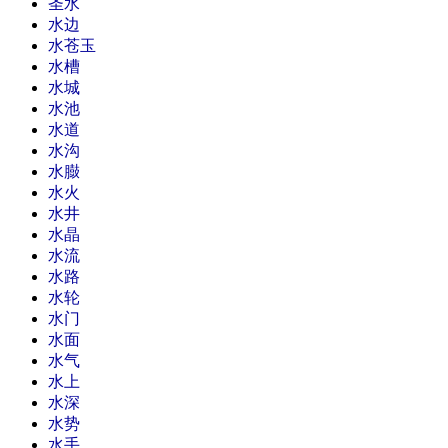
圣水
水边
水苍玉
水槽
水城
水池
水道
水沟
水臌
水火
水井
水晶
水流
水路
水轮
水门
水面
水气
水上
水深
水势
水手