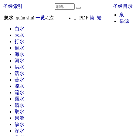
圣经索引
圣经目录
泉
泉水
quán shuǐ
一览
-
1
次
PDF:
简
.
繁
1
泉源
白水
大水
打水
倒水
海水
河水
洪水
活水
苦水
凉水
流水
露水
清水
取水
泉源
缺水
深水