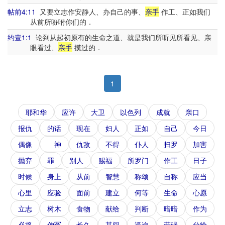
帖前4:11
又要立志作安静人、办自己的事、
亲手
作工、正如我们
从前所吩咐你们的．
约壹1:1
论到从起初原有的生命之道、就是我们所听见所看见、亲
眼看过、
亲手
摸过的．
1
耶和华
应许
大卫
以色列
成就
亲口
报仇
的话
现在
妇人
正如
自己
今日
偶像
神
仇敌
不得
仆人
扫罗
加害
抛弃
罪
别人
赐福
所罗门
作工
日子
时候
身上
从前
智慧
称颂
自称
应当
心里
应验
面前
建立
何等
生命
心愿
立志
树木
食物
献给
判断
暗暗
作为
必将
伸冤
长久
其间
逼迫
劳碌
分给