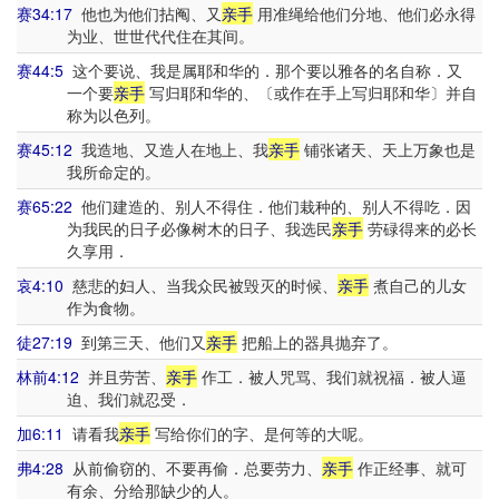
赛34:17
他也为他们拈阄、又
亲手
用准绳给他们分地、他们必永得
为业、世世代代住在其间。
赛44:5
这个要说、我是属耶和华的．那个要以雅各的名自称．又
一个要
亲手
写归耶和华的、〔或作在手上写归耶和华〕并自
称为以色列。
赛45:12
我造地、又造人在地上、我
亲手
铺张诸天、天上万象也是
我所命定的。
赛65:22
他们建造的、别人不得住．他们栽种的、别人不得吃．因
为我民的日子必像树木的日子、我选民
亲手
劳碌得来的必长
久享用．
哀4:10
慈悲的妇人、当我众民被毁灭的时候、
亲手
煮自己的儿女
作为食物。
徒27:19
到第三天、他们又
亲手
把船上的器具抛弃了。
林前4:12
并且劳苦、
亲手
作工．被人咒骂、我们就祝福．被人逼
迫、我们就忍受．
加6:11
请看我
亲手
写给你们的字、是何等的大呢。
弗4:28
从前偷窃的、不要再偷．总要劳力、
亲手
作正经事、就可
有余、分给那缺少的人。