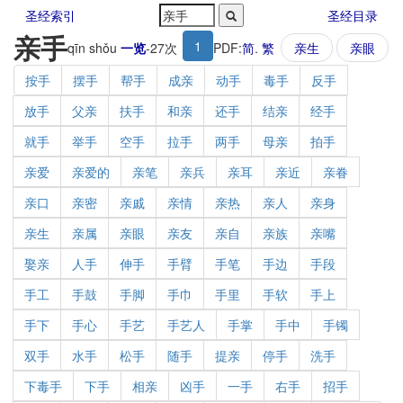
圣经索引
圣经目录
亲手
1
qīn shǒu
一览
-
27
次
PDF:
简
.
繁
亲生
亲眼
按手
摆手
帮手
成亲
动手
毒手
反手
放手
父亲
扶手
和亲
还手
结亲
经手
就手
举手
空手
拉手
两手
母亲
拍手
亲爱
亲爱的
亲笔
亲兵
亲耳
亲近
亲眷
亲口
亲密
亲戚
亲情
亲热
亲人
亲身
亲生
亲属
亲眼
亲友
亲自
亲族
亲嘴
娶亲
人手
伸手
手臂
手笔
手边
手段
手工
手鼓
手脚
手巾
手里
手软
手上
手下
手心
手艺
手艺人
手掌
手中
手镯
双手
水手
松手
随手
提亲
停手
洗手
下毒手
下手
相亲
凶手
一手
右手
招手