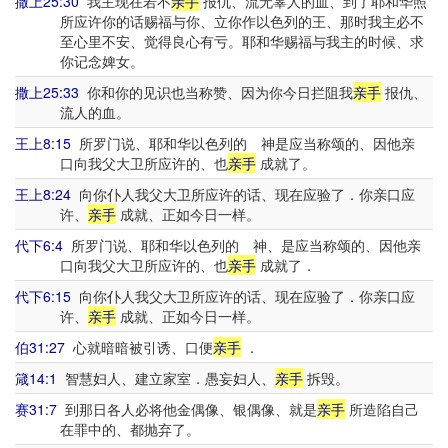
撒上25:30
我主现在若不
亲手
报仇、流无辜人的血、到了耶和华照
所应许你的话赐福与你、立你作以色列的王、那时我主必不
至心里不安、觉得良心有亏。耶和华赐福与我主的时候、求
你记念婢女。
撒上25:33
你和你的见识也当称赞、因为你今日拦阻我
亲手
报仇、
流人的血。
王上8:15
所罗门说、耶和华以色列的 神是应当称颂的、因他亲
口向我父大卫所应许的、也
亲手
成就了。
王上8:24
向你仆人我父大卫所应许的话、现在应验了．你亲口应
许、
亲手
成就、正如今日一样。
代下6:4
所罗门说、耶和华以色列的 神、是应当称颂的、因他亲
口向我父大卫所应许的、也
亲手
成就了．
代下6:15
向你仆人我父大卫所应许的话、现在应验了．你亲口应
许、
亲手
成就、正如今日一样。
伯31:27
心就暗暗被引诱、口便
亲手
．
箴14:1
智慧妇人、建立家室．愚妄妇人、
亲手
拆毁。
赛31:7
到那日各人必将他金偶像、银偶像、就是
亲手
所造陷自己
在罪中的、都抛弃了。