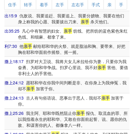
住手
转手
着手
左手
左右手
手式
亲
手
出15:9
仇敌说、我要追赶、我要追上、我要分掳物、我要在他们
身上称我的心愿、我要拔出刀来、
亲手
杀灭他们。
出35:25
凡心中有智慧的妇女、
亲手
纺线、把所纺的蓝色紫色朱红
色线、和细麻、都拿了来。
利7:30
他
亲手
献给耶和华的火祭、就是脂油和胸、要带来、好把
胸在耶和华面前作摇祭、摇一摇。
撒上18:17
扫罗对大卫说、我将大女儿米拉给你为妻．只要你为我
奋勇、为耶和华争战。扫罗心里说、我不好
亲手
害他、要借
非利士人的手害他。
撒上24:12
愿耶和华在你我中间判断是非、在你身上为我伸冤．我
却不
亲手
加害于你。
撒上24:13
古人有句俗语说、恶事出于恶人．我却不
亲手
加害于
你。
撒上25:26
我主阿、耶和华既然阻止你
亲手
报仇、取流血的罪、所
以我指着永生的耶和华、又敢在你面前起誓、说、愿你的仇
敌、和谋害你的人、都像拿八一样。