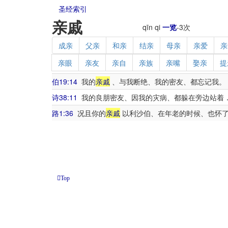
圣经索引
亲戚
qīn qi
一览
-
3
次
成亲
父亲
和亲
结亲
母亲
亲爱
亲
亲眼
亲友
亲自
亲族
亲嘴
娶亲
提
伯19:14
我的
亲戚
、与我断绝、我的密友、都忘记我。
诗38:11
我的良朋密友、因我的灾病、都躲在旁边站着
路1:36
况且你的
亲戚
以利沙伯、在年老的时候、也怀了
Top