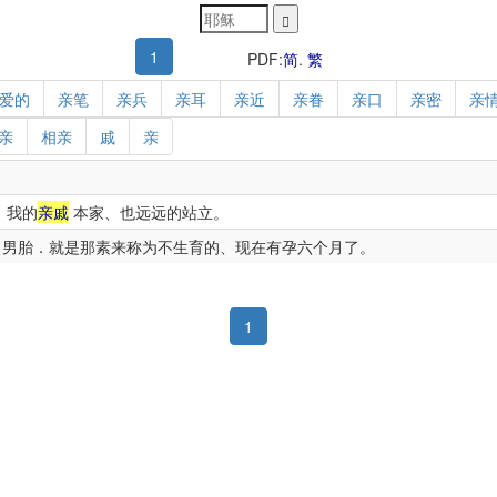
1
PDF:
简
.
繁
爱的
亲笔
亲兵
亲耳
亲近
亲眷
亲口
亲密
亲
亲
相亲
戚
亲
．我的
亲戚
本家、也远远的站立。
男胎．就是那素来称为不生育的、现在有孕六个月了。
1