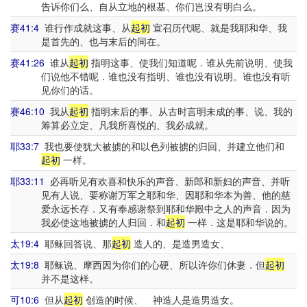
告诉你们么、自从立地的根基、你们岂没有明白么。
赛41:4
谁行作成就这事、从
起初
宣召历代呢、就是我耶和华、我
是首先的、也与末后的同在。
赛41:26
谁从
起初
指明这事、使我们知道呢．谁从先前说明、使我
们说他不错呢．谁也没有指明、谁也没有说明。谁也没有听
见你们的话。
赛46:10
我从
起初
指明末后的事、从古时言明未成的事、说、我的
筹算必立定、凡我所喜悦的、我必成就。
耶33:7
我也要使犹大被掳的和以色列被掳的归回、并建立他们和
起初
一样。
耶33:11
必再听见有欢喜和快乐的声音、新郎和新妇的声音、并听
见有人说、要称谢万军之耶和华、因耶和华本为善、他的慈
爱永远长存．又有奉感谢祭到耶和华殿中之人的声音．因为
我必使这地被掳的人归回．和
起初
一样．这是耶和华说的。
太19:4
耶稣回答说、那
起初
造人的、是造男造女、
太19:8
耶稣说、摩西因为你们的心硬、所以许你们休妻．但
起初
并不是这样。
可10:6
但从
起初
创造的时候、 神造人是造男造女。