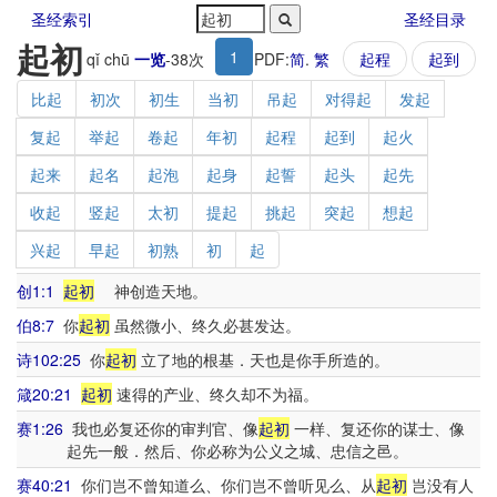
圣经索引
圣经目录
起初
1
qǐ chū
一览
-
38
次
PDF:
简
.
繁
起程
起到
比起
初次
初生
当初
吊起
对得起
发起
复起
举起
卷起
年初
起程
起到
起火
起来
起名
起泡
起身
起誓
起头
起先
收起
竖起
太初
提起
挑起
突起
想起
兴起
早起
初熟
初
起
创1:1
起初
神创造天地。
伯8:7
你
起初
虽然微小、终久必甚发达。
诗102:25
你
起初
立了地的根基．天也是你手所造的。
箴20:21
起初
速得的产业、终久却不为福。
赛1:26
我也必复还你的审判官、像
起初
一样、复还你的谋士、像
起先一般．然后、你必称为公义之城、忠信之邑。
赛40:21
你们岂不曾知道么、你们岂不曾听见么、从
起初
岂没有人