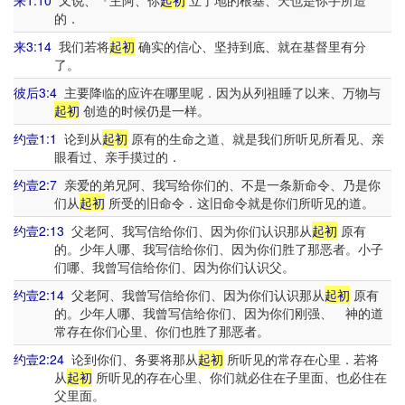
来1:10
又说、『主阿、你
起初
立了地的根基、天也是你手所造
的．
来3:14
我们若将
起初
确实的信心、坚持到底、就在基督里有分
了。
彼后3:4
主要降临的应许在哪里呢．因为从列祖睡了以来、万物与
起初
创造的时候仍是一样。
约壹1:1
论到从
起初
原有的生命之道、就是我们所听见所看见、亲
眼看过、亲手摸过的．
约壹2:7
亲爱的弟兄阿、我写给你们的、不是一条新命令、乃是你
们从
起初
所受的旧命令．这旧命令就是你们所听见的道。
约壹2:13
父老阿、我写信给你们、因为你们认识那从
起初
原有
的。少年人哪、我写信给你们、因为你们胜了那恶者。小子
们哪、我曾写信给你们、因为你们认识父。
约壹2:14
父老阿、我曾写信给你们、因为你们认识那从
起初
原有
的。少年人哪、我曾写信给你们、因为你们刚强、 神的道
常存在你们心里、你们也胜了那恶者。
约壹2:24
论到你们、务要将那从
起初
所听见的常存在心里．若将
从
起初
所听见的存在心里、你们就必住在子里面、也必住在
父里面。