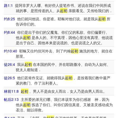
路1:1
提阿非罗大人哪、有好些人提笔作书、述说在我们中间所成
就的事、是照传道的人、从
起初
亲眼看见、又传给我们的．
约8:25
他们就问他说、你是谁。耶稣对他们说、就是我从
起初
所
告诉你们的。
约8:44
你们是出于你们的父魔鬼、你们父的私欲、你们偏要行、
他从
起初
是杀人的、不守真理．因他心里没有真理、他说谎
是出于自己、因他本来是说谎的、也是说谎之人的父。
约10:40
耶稣又往约但河外去、到了约翰
起初
施洗的地方、就住在
那里。
徒26:4
我从
起初
在本国的民中、并在耶路撒冷、自幼为人如何、
犹太人都知道．
徒26:5
他们若肯作见证、就晓得我从
起初
、是按着我们教中最严
紧的教门、作了法利赛人。
林前11:8
起初
、男人不是由女人而出．女人乃是由男人而出。
帖后2:13
主所爱的弟兄们哪、我们本该常为你们感谢 神．因为
他从
起初
拣选了你们、叫你们因信真道、又被圣灵感动成为
圣洁、能以得救。