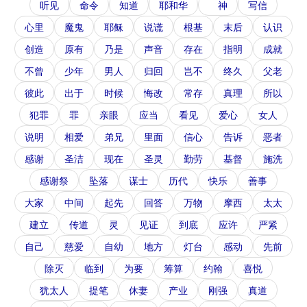
听见
命令
知道
耶和华
神
写信
心里
魔鬼
耶稣
说谎
根基
末后
认识
创造
原有
乃是
声音
存在
指明
成就
不曾
少年
男人
归回
岂不
终久
父老
彼此
出于
时候
悔改
常存
真理
所以
犯罪
罪
亲眼
应当
看见
爱心
女人
说明
相爱
弟兄
里面
信心
告诉
恶者
感谢
圣洁
现在
圣灵
勤劳
基督
施洗
感谢祭
坠落
谋士
历代
快乐
善事
大家
中间
起先
回答
万物
摩西
太太
建立
传道
灵
见证
到底
应许
严紧
自己
慈爱
自幼
地方
灯台
感动
先前
除灭
临到
为要
筹算
约翰
喜悦
犹太人
提笔
休妻
产业
刚强
真道