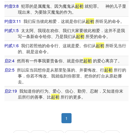
约壹3:8
犯罪的是属魔鬼、因为魔鬼从
起初
就犯罪。 神的儿子显
现出来、为要除灭魔鬼的作为。
约壹3:11
我们应当彼此相爱．这就是你们从
起初
所听见的命令。
约贰1:5
太太阿、我现在劝你、我们大家要彼此相爱．这并不是我
写一条新命令给你、乃是我们从
起初
所受的命令。
约贰1:6
我们若照他的命令行、这就是爱。你们从
起初
所听见当行
的、就是这命令。
启2:4
然而有一件事我要责备你、就是你把
起初
的爱心离弃了。
启2:5
所以应当回想你是从那里坠落的、并要悔改、行
起初
所行的
事．你若不悔改、我就临到你那里、把你的灯台从原处挪
去。
启2:19
我知道你的行为、爱心、信心、勤劳、忍耐．又知道你末
后所行的善事、比
起初
所行的更多。
1