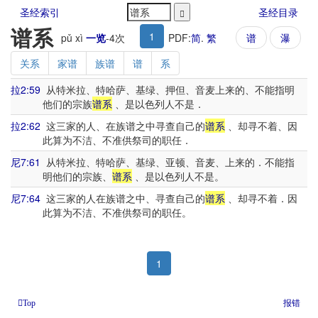
圣经索引
圣经目录
谱系
1
pǔ xì
一览
-
4
次
PDF:
简
.
繁
谱
瀑
关系
家谱
族谱
谱
系
拉2:59
从特米拉、特哈萨、基绿、押但、音麦上来的、不能指明
他们的宗族
谱系
、是以色列人不是．
拉2:62
这三家的人、在族谱之中寻查自己的
谱系
、却寻不着、因
此算为不洁、不准供祭司的职任．
尼7:61
从特米拉、特哈萨、基绿、亚顿、音麦、上来的．不能指
明他们的宗族、
谱系
、是以色列人不是。
尼7:64
这三家的人在族谱之中、寻查自己的
谱系
、却寻不着．因
此算为不洁、不准供祭司的职任。
1
报错
Top