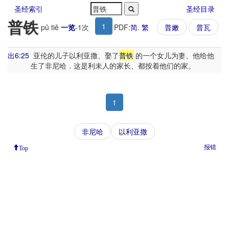
圣经索引
圣经目录
普铁
1
pǔ tiě
一览
-
1
次
PDF:
简
.
繁
普嫩
普瓦
出6:25
亚伦的儿子以利亚撒、娶了
普铁
的一个女儿为妻、他给他
生了非尼哈．这是利未人的家长、都按着他们的家。
1
非尼哈
以利亚撒
报错
Top