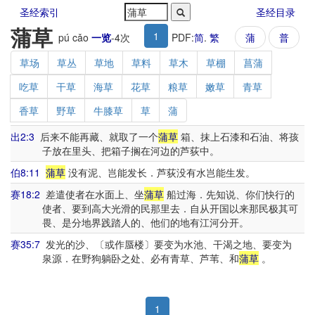
圣经索引
圣经目录
蒲草
1
pú cǎo
一览
-
4
次
PDF:
简
.
繁
蒲
普
草场
草丛
草地
草料
草木
草棚
菖蒲
吃草
干草
海草
花草
粮草
嫩草
青草
香草
野草
牛膝草
草
蒲
出2:3
后来不能再藏、就取了一个
蒲草
箱、抹上石漆和石油、将孩
子放在里头、把箱子搁在河边的芦荻中。
伯8:11
蒲草
没有泥、岂能发长．芦荻没有水岂能生发。
赛18:2
差遣使者在水面上、坐
蒲草
船过海．先知说、你们快行的
使者、要到高大光滑的民那里去．自从开国以来那民极其可
畏、是分地界践踏人的、他们的地有江河分开。
赛35:7
发光的沙、〔或作蜃楼〕要变为水池、干渴之地、要变为
泉源．在野狗躺卧之处、必有青草、芦苇、和
蒲草
。
1