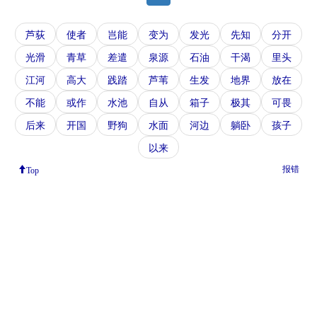
芦荻
使者
岂能
变为
发光
先知
分开
光滑
青草
差遣
泉源
石油
干渴
里头
江河
高大
践踏
芦苇
生发
地界
放在
不能
或作
水池
自从
箱子
极其
可畏
后来
开国
野狗
水面
河边
躺卧
孩子
以来
报错
Top