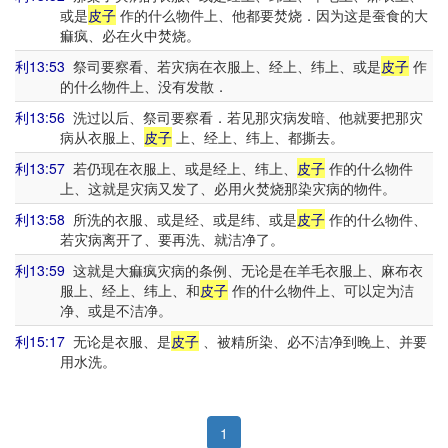
或是
皮子
作的什么物件上、他都要焚烧．因为这是蚕食的大
痲疯、必在火中焚烧。
利13:53
祭司要察看、若灾病在衣服上、经上、纬上、或是
皮子
作
的什么物件上、没有发散．
利13:56
洗过以后、祭司要察看．若见那灾病发暗、他就要把那灾
病从衣服上、
皮子
上、经上、纬上、都撕去。
利13:57
若仍现在衣服上、或是经上、纬上、
皮子
作的什么物件
上、这就是灾病又发了、必用火焚烧那染灾病的物件。
利13:58
所洗的衣服、或是经、或是纬、或是
皮子
作的什么物件、
若灾病离开了、要再洗、就洁净了。
利13:59
这就是大痲疯灾病的条例、无论是在羊毛衣服上、麻布衣
服上、经上、纬上、和
皮子
作的什么物件上、可以定为洁
净、或是不洁净。
利15:17
无论是衣服、是
皮子
、被精所染、必不洁净到晚上、并要
用水洗。
1