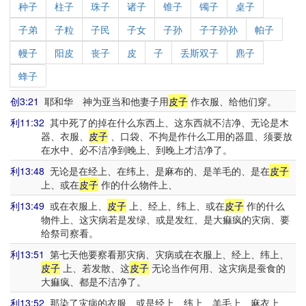
种子
柱子
珠子
诸子
锥子
镯子
桌子
子弟
子粒
子民
子女
子孙
子子孙孙
帕子
幔子
阳皮
丧子
皮
子
丢斯双子
麃子
蜂子
创3:21
耶和华 神为亚当和他妻子用
皮子
作衣服、给他们穿。
利11:32
其中死了的掉在什么东西上、这东西就不洁净、无论是木
器、衣服、
皮子
、口袋、不拘是作什么工用的器皿、须要放
在水中、必不洁净到晚上、到晚上才洁净了。
利13:48
无论是在经上、在纬上、是麻布的、是羊毛的、是在
皮子
上、或在
皮子
作的什么物件上、
利13:49
或在衣服上、
皮子
上、经上、纬上、或在
皮子
作的什么
物件上、这灾病若是发绿、或是发红、是大痲疯的灾病、要
给祭司察看。
利13:51
第七天他要察看那灾病、灾病或在衣服上、经上、纬上、
皮子
上、若发散、这
皮子
无论当作何用、这灾病是蚕食的
大痲疯、都是不洁净了。
利13:52
那染了灾病的衣服、或是经上、纬上、羊毛上、麻衣上、