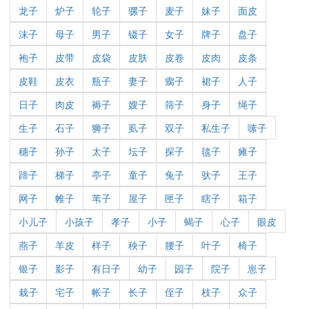
龙子
炉子
轮子
骡子
麦子
妹子
面皮
沫子
母子
男子
镊子
女子
牌子
盘子
袍子
皮带
皮袋
皮肤
皮卷
皮肉
皮条
皮鞋
皮衣
瓶子
妻子
瘸子
裙子
人子
日子
肉皮
褥子
嫂子
筛子
身子
绳子
生子
石子
狮子
虱子
双子
私生子
嗉子
穗子
孙子
太子
坛子
探子
毯子
瘫子
蹄子
梯子
亭子
童子
兔子
驮子
王子
网子
帷子
苇子
屋子
匣子
瞎子
箱子
小儿子
小孩子
孝子
小子
蝎子
心子
眼皮
燕子
羊皮
样子
秧子
腰子
叶子
椅子
银子
影子
有日子
幼子
园子
院子
崽子
栽子
宅子
帐子
长子
侄子
枝子
众子