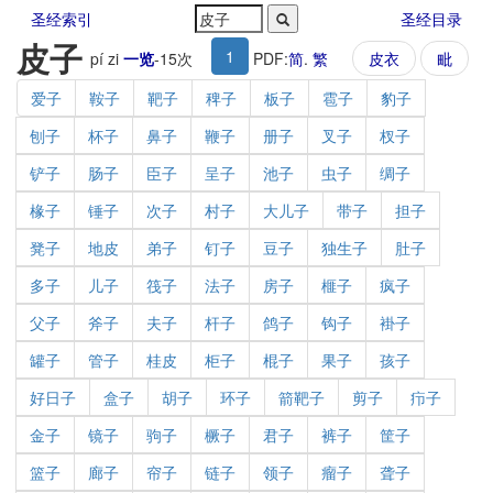
圣经索引
圣经目录
皮子
1
pí zi
一览
-
15
次
PDF:
简
.
繁
皮衣
毗
爱子
鞍子
靶子
稗子
板子
雹子
豹子
刨子
杯子
鼻子
鞭子
册子
叉子
杈子
铲子
肠子
臣子
呈子
池子
虫子
绸子
椽子
锤子
次子
村子
大儿子
带子
担子
凳子
地皮
弟子
钉子
豆子
独生子
肚子
多子
儿子
筏子
法子
房子
榧子
疯子
父子
斧子
夫子
杆子
鸽子
钩子
褂子
罐子
管子
桂皮
柜子
棍子
果子
孩子
好日子
盒子
胡子
环子
箭靶子
剪子
疖子
金子
镜子
驹子
橛子
君子
裤子
筐子
篮子
廊子
帘子
链子
领子
瘤子
聋子