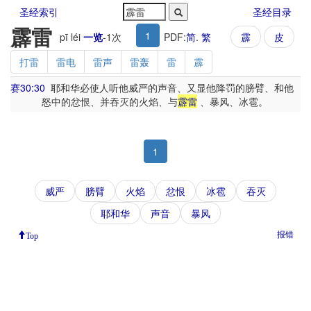
圣经索引
圣经目录
霹雷
1
pī léi
一览
-
1
次
PDF:
简
.
繁
霹
皮
打雷
雷电
雷声
雷轰
雷
霹
赛30:30
耶和华必使人听他威严的声音、又显他降罚的膀臂、和他
怒中的忿恨、并吞灭的火焰、与
霹雷
、暴风、冰雹。
1
威严
膀臂
火焰
忿恨
冰雹
吞灭
耶和华
声音
暴风
报错
Top