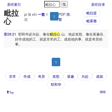
圣经索引
圣经目录
毗拉
毗拉提
pí lā xīn
一览
-
1
PDF:
简
.
1
心
次
繁
毗莱雅
赛28:21
耶和华必兴起、像在
毗拉心
山、他必发怒、像在基遍谷、
好作成他的工、就是非常的工、成就他的事、就是奇异的
事。
1
非常
作成
奇异
发怒
基遍
兴起
成就
耶和华
报错
Top