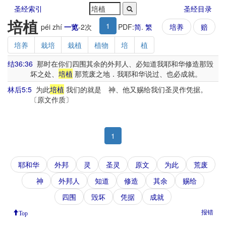
圣经索引
圣经目录
培植
1
péi zhí
一览
-
2
次
PDF:
简
.
繁
培养
赔
培养
栽培
栽植
植物
培
植
结36:36
那时在你们四围其余的外邦人、必知道我耶和华修造那毁
坏之处、
培植
那荒废之地．我耶和华说过、也必成就。
林后5:5
为此
培植
我们的就是 神、他又赐给我们圣灵作凭据。
〔原文作质〕
1
耶和华
外邦
灵
圣灵
原文
为此
荒废
神
外邦人
知道
修造
其余
赐给
四围
毁坏
凭据
成就
报错
Top