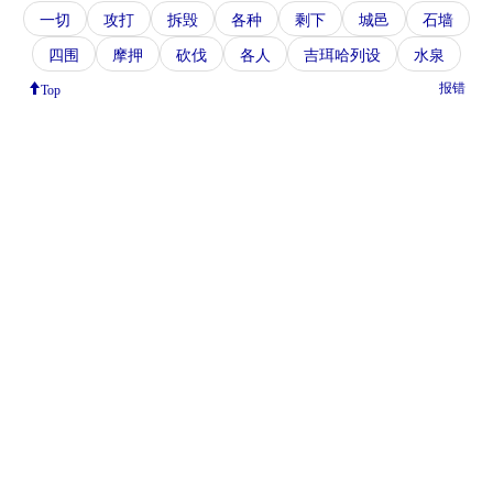
一切
攻打
拆毁
各种
剩下
城邑
石墙
四围
摩押
砍伐
各人
吉珥哈列设
水泉
报错
Top