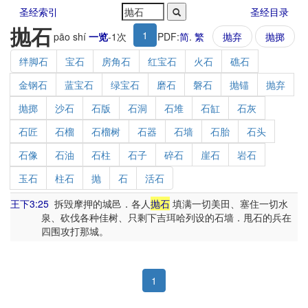
圣经索引
圣经目录
抛石
1
pāo shí
一览
-
1
次
PDF:
简
.
繁
抛弃
抛掷
绊脚石
宝石
房角石
红宝石
火石
礁石
金钢石
蓝宝石
绿宝石
磨石
磐石
抛锚
抛弃
抛掷
沙石
石版
石洞
石堆
石缸
石灰
石匠
石榴
石榴树
石器
石墙
石胎
石头
石像
石油
石柱
石子
碎石
崖石
岩石
玉石
柱石
抛
石
活石
王下3:25
拆毁摩押的城邑．各人
抛石
填满一切美田、塞住一切水
泉、砍伐各种佳树、只剩下吉珥哈列设的石墙．甩石的兵在
四围攻打那城。
1