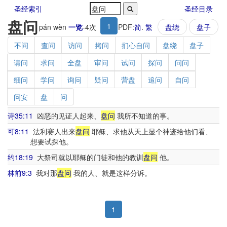
圣经索引
圣经目录
盘问
1
pán wèn
一览
-
4
次
PDF:
简
.
繁
盘绕
盘子
不问
查问
访问
拷问
扪心自问
盘绕
盘子
请问
求问
全盘
审问
试问
探问
问问
细问
学问
询问
疑问
营盘
追问
自问
问安
盘
问
诗35:11
凶恶的见证人起来、
盘问
我所不知道的事。
可8:11
法利赛人出来
盘问
耶稣、求他从天上显个神迹给他们看、
想要试探他。
约18:19
大祭司就以耶稣的门徒和他的教训
盘问
他。
林前9:3
我对那
盘问
我的人、就是这样分诉。
1