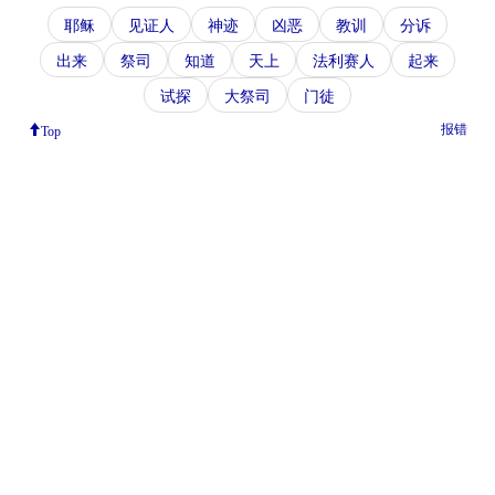
耶稣
见证人
神迹
凶恶
教训
分诉
出来
祭司
知道
天上
法利赛人
起来
试探
大祭司
门徒
报错
Top