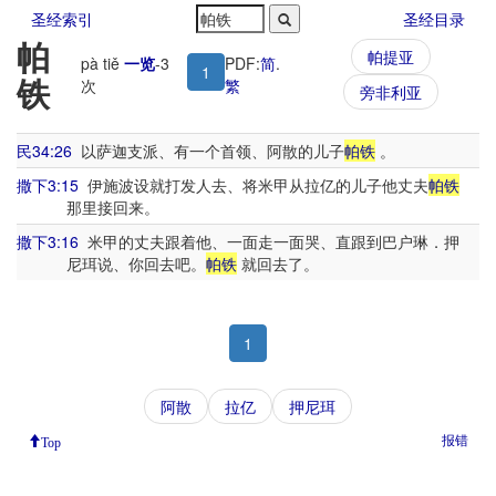
圣经索引
圣经目录
帕
帕提亚
pà tiě
一览
-
3
PDF:
简
.
1
铁
次
繁
旁非利亚
民34:26
以萨迦支派、有一个首领、阿散的儿子
帕铁
。
撒下3:15
伊施波设就打发人去、将米甲从拉亿的儿子他丈夫
帕铁
那里接回来。
撒下3:16
米甲的丈夫跟着他、一面走一面哭、直跟到巴户琳．押
尼珥说、你回去吧。
帕铁
就回去了。
1
阿散
拉亿
押尼珥
报错
Top