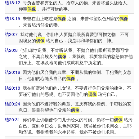
结18:12
亏负困苦和穷乏的人、抢夺人的物、未曾将当头还给人、
仰望
偶像
、并行可憎的事、
结18:15
未曾在山上吃过祭
偶像
之物、未曾仰望以色列家的
偶像
、未曾玷污邻舍的妻、
结20:7
我对他们说、你们各人要抛弃眼所喜爱那可憎之物、不可
因埃及的
偶像
玷污自己．我是耶和华你们的 神。
结20:8
他们却悖逆我、不肯听从我、不抛弃他们眼所喜爱那可憎
之物、不离弃埃及的
偶像
．我就说、我要将我的忿怒倾在他
们身上、在埃及地向他们成就我怒中所定的。
结20:16
因为他们厌弃我的典章、不顺从我的律例、干犯我的安息
日．他们的心随从自己的
偶像
。
结20:18
我在旷野对他们的儿女说、不要遵行你们父亲的律例、不
要谨守他们的恶规、也不要因他们的
偶像
玷污自己。
结20:24
因为他们不遵行我的典章、竟厌弃我的律例、干犯我的安
息日、眼目仰望他们父亲的
偶像
。
结20:31
你们奉上供物使你们儿子经火的时候、仍将一切
偶像
玷污
自己、直到今日么．以色列家阿、我岂被你们求问么．主耶
和华说、我指着我的永生起誓、我必不被你们求问。