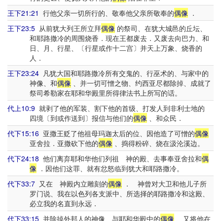
王下21:21
行他父亲一切所行的、敬奉他父亲所敬奉的
偶像
．
王下23:5
从前犹大列王所立拜
偶像
的祭司、在犹大城邑的丘坛、
和耶路撒冷的周围烧香．现在王都废去．又废去向巴力、和
日、月、行星、〔行星或作十二宫〕并天上万象、烧香的
人．
王下23:24
凡犹大国和耶路撒冷所有交鬼的、行巫术的、与家中的
神像、和
偶像
、并一切可憎之物、约西亚尽都除掉、成就了
祭司希勒家在耶和华殿里所得律法书上所写的话。
代上10:9
就剥了他的军装、割下他的首级、打发人到非利士地的
四境〔到或作送到〕报信与他们的
偶像
、和众民．
代下15:16
亚撒王贬了他祖母玛迦太后的位、因他造了可憎的
偶像
亚舍拉．亚撒砍下他的
偶像
、捣得粉碎、烧在汲沦溪边。
代下24:18
他们离弃耶和华他们列祖 神的殿、去事奉亚舍拉和
偶
像
．因他们这罪、就有忿怒临到犹大和耶路撒冷。
代下33:7
又在 神殿内立雕刻的
偶像
． 神曾对大卫和他儿子所
罗门说、我在以色列各支派中、所选择的耶路撒冷和这殿、
必立我的名直到永远．
代下33:15
并除掉外邦人的神像、与耶和华殿中的
偶像
、又将他在