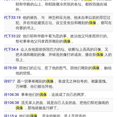
耶和华殿的山上、和耶路撒冷所筑的各坛、都拆毁抛在城
外。
代下33:19
他的祷告、与 神怎样应允他、他未自卑以前的罪愆过
犯、并在何处建筑丘坛、设立亚舍拉和雕刻的
偶像
、都写在
何赛的书上。
代下33:22
他行耶和华眼中看为恶的事、效法他父玛拿西所行的、
祭祀事奉他父玛拿西所雕刻的
偶像
。
代下34:4
众人在他面前拆毁巴力的坛、砍断坛上高高的日像、又
把木偶和雕刻的像、并铸造的像打碎成灰、撒在祭
偶像
人的
坟上、
诗78:58
因他们的丘坛、惹了他的怒气、因他们雕刻的
偶像
、触动
他的愤恨。
诗97:7
愿一切事奉雕刻的
偶像
、靠虚无之神自夸的、都蒙羞愧。
万神哪、你们都当拜他。
诗106:36
事奉他们的
偶像
．这就成了自己的网罗。
诗106:38
流无辜人的血、就是自己儿女的血、把他们祭祀迦南的
偶像
．那地就被血污秽了。
诗115:4
他们的
偶像
、是金的银的、是人手所造的。