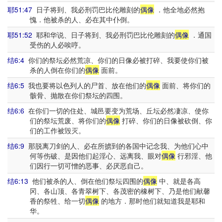
耶51:47
日子将到、我必刑罚巴比伦雕刻的
偶像
．他全地必然抱
愧．他被杀的人、必在其中仆倒。
耶51:52
耶和华说、日子将到、我必刑罚巴比伦雕刻的
偶像
．通国
受伤的人必唉哼。
结6:4
你们的祭坛必然荒凉、你们的日像必被打碎、我要使你们被
杀的人倒在你们的
偶像
面前。
结6:5
我也要将以色列人的尸首、放在他们的
偶像
面前、将你们的
骸骨、抛散在你们祭坛的四围。
结6:6
在你们一切的住处、城邑要变为荒场、丘坛必然凄凉、使你
们的祭坛荒废、将你们的
偶像
打碎、你们的日像被砍倒、你
们的工作被毁灭。
结6:9
那脱离刀剑的人、必在所掳到的各国中记念我、为他们心中
何等伤破、是因他们起淫心、远离我、眼对
偶像
行邪淫、他
们因行一切可憎的恶事、必厌恶自己。
结6:13
他们被杀的人、倒在他们祭坛四围的
偶像
中、就是各高
冈、各山顶、各青翠树下、各茂密的橡树下、乃是他们献馨
香的祭牲、给一切
偶像
的地方．那时他们就知道我是耶和
华。