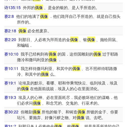
诗135:15
外邦的
偶像
、是金的银的、是人手所造的。
赛2:8
他们的地满了
偶像
．他们跪拜自己手所造的、就是自己指头
所作的。
赛2:18
偶像
必全然废弃。
赛2:20
到那日、人必将为拜而造的金
偶像
、银
偶像
、抛给田鼠、
和蝙蝠．
赛10:10
我手已经构到有
偶像
的国．这些国雕刻的
偶像
过于耶路
撒冷和撒玛利亚的
偶像
．
赛10:11
我怎样待撒玛利亚、和其中的
偶像
、岂不照样待耶路撒
冷、和其中的
偶像
么。
赛19:1
论埃及的默示。看哪、耶和华乘驾快云、临到埃及．埃及
的
偶像
在他面前战兢．埃及人的心在里面消化。
赛19:3
埃及人的心神、必在里面耗尽．我必败坏他们的谋略．他
们必求问
偶像
、和念咒的、交鬼的、行巫术的。
赛30:22
你雕刻
偶像
所包的银子、和铸造
偶像
所镀的金子、你要
玷污、要抛弃、好像污秽之物、对
偶像
说、去吧。
赛31:7
到那日各人必将他金
偶像
、银
偶像
、就是亲手所造陷自己