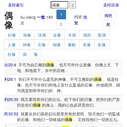
圣经索引
圣经目录
偶
1
偶然
ǒu xiàng
一览
-
185
PDF:
简
.
像
次
繁
2
爬
好像
画像
佳偶
金像
木偶
偶然
配偶
人像
神像
石像
铜像
像貌
形像
影像
柱像
偶
像
出20:4
不可为自己雕刻
偶像
、也不可作什么形像、仿佛上天、下
地、和地底下、水中的百物．
利26:1
你们不可作什么虚无的神像、不可立雕刻的
偶像
、或是柱
像、也不可在你们的地上安什么錾成的石像、向他跪拜、因
为我是耶和华你们的 神。
利26:30
我又要毁坏你们的丘坛、砍下你们的日像、把你们的尸首
扔在你们
偶像
的身上．我的心也必厌恶你们。
民33:52
就要从你们面前赶出那里所有的居民、毁灭他们一切錾成
的石像、和他们一切铸成的
偶像
、又拆毁他们一切的丘坛。