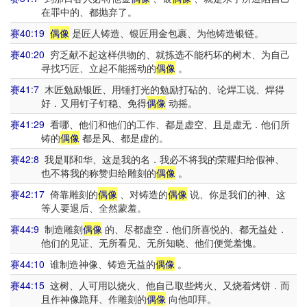
在罪中的、都抛弃了。
赛40:19
偶像
是匠人铸造、银匠用金包裹、为他铸造银链。
赛40:20
穷乏献不起这样供物的、就拣选不能朽坏的树木、为自己
寻找巧匠、立起不能摇动的
偶像
。
赛41:7
木匠勉励银匠、用锤打光的勉励打砧的、论焊工说、焊得
好．又用钉子钉稳、免得
偶像
动摇。
赛41:29
看哪、他们和他们的工作、都是虚空、且是虚无．他们所
铸的
偶像
都是风、都是虚的。
赛42:8
我是耶和华、这是我的名．我必不将我的荣耀归给假神、
也不将我的称赞归给雕刻的
偶像
。
赛42:17
倚靠雕刻的
偶像
、对铸造的
偶像
说、你是我们的神、这
等人要退后、全然蒙羞。
赛44:9
制造雕刻
偶像
的、尽都虚空．他们所喜悦的、都无益处．
他们的见证、无所看见、无所知晓、他们便觉羞愧。
赛44:10
谁制造神像、铸造无益的
偶像
。
赛44:15
这树、人可用以烧火、他自己取些烤火、又烧着烤饼．而
且作神像跪拜、作雕刻的
偶像
向他叩拜。