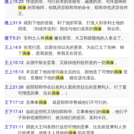
撒上15:23
悖逆的罪、与行邪术的罪相等．顽梗的罪、与拜虚神和
偶像
的罪相同．你既厌弃耶和华的命令、耶和华也厌弃你作
王。
撒上31:9
就割下他的首级、剥了他的军装、打发人到非利士地的
四境、〔到或作送到〕报信与他们庙里的
偶像
、和众民。
撒下5:21
非利士人将
偶像
撇在那里、大卫和跟随他的人拿去了。
王上14:9
你竟行恶、比那在你以先的更甚、为自己立了别神、铸
了
偶像
、惹我发怒、将我丢在背后。
王上15:12
从国中除去娈童、又除掉他列祖所造的一切
偶像
。
王上15:13
并且贬了他祖母玛迦太后的位、因他造了可憎的
偶像
亚
舍拉．亚撒砍下他的
偶像
、烧在汲沦溪边。
王上21:26
就照耶和华在以色列人面前所赶出的亚摩利人、行了最
可憎恶的事、信从
偶像
。）
王下17:12
且事奉
偶像
、就是耶和华警戒他们不可行的。
王下17:41
如此这些民又惧怕耶和华、又事奉他们的
偶像
．他们子
子孙孙也都照样行、效法他们的祖宗、直到今日。
王下21:11
因犹大王玛拿西行这些可憎的恶事、比先前亚摩利人所
行的更甚、使犹大人拜他的
偶像
陷在罪里．