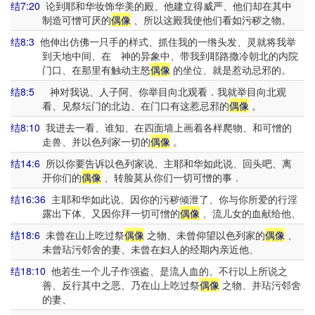
结7:20
论到耶和华妆饰华美的殿、他建立得威严、他们却在其中
制造可憎可厌的
偶像
、所以这殿我使他们看如污秽之物。
结8:3
他伸出仿佛一只手的样式、抓住我的一绺头发、灵就将我举
到天地中间、在 神的异象中、带我到耶路撒冷朝北的内院
门口、在那里有触动主怒
偶像
的坐位、就是惹动忌邪的。
结8:5
神对我说、人子阿、你举目向北观看．我就举目向北观
看、见祭坛门的北边、在门口有这惹忌邪的
偶像
。
结8:10
我进去一看、谁知、在四面墙上画着各样爬物、和可憎的
走兽、并以色列家一切的
偶像
。
结14:6
所以你要告诉以色列家说、主耶和华如此说、回头吧、离
开你们的
偶像
、转脸莫从你们一切可憎的事．
结16:36
主耶和华如此说、因你的污秽倾泄了、你与你所爱的行淫
露出下体、又因你拜一切可憎的
偶像
、流儿女的血献给他、
结18:6
未曾在山上吃过祭
偶像
之物、未曾仰望以色列家的
偶像
、
未曾玷污邻舍的妻、未曾在妇人的经期内亲近他、
结18:10
他若生一个儿子作强盗、是流人血的、不行以上所说之
善、反行其中之恶、乃在山上吃过祭
偶像
之物、并玷污邻舍
的妻、