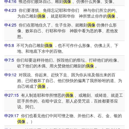
申4:16
惟恐你们败坏自己、雕刻
偶像
、仿佛什么男像、女像、
申4:23
你们要谨慎、免得忘记耶和华你们 神与你们所立的约、
为自己雕刻
偶像
、就是耶和华你 神所禁止你作的
偶像
、
申4:25
你们在那地住久了、生子生孙、就雕刻
偶像
仿佛什么形
像、败坏自己、行耶和华你 神眼中看为恶的事、惹他发
怒。
申5:8
不可为自己雕刻
偶像
．也不可作什么形像、仿佛上天、下
地、和地底下水中的百物。
申7:5
你们却要这样待他们、拆毁他们的祭坛、打碎他们的柱像、
砍下他们的木偶、用火焚烧他们雕刻的
偶像
。
申9:12
对我说、你起来、赶快下去、因为你从埃及领出来的百
姓、已经败坏了自己、他们快快的偏离了我所吩咐的道、为
自己铸成了
偶像
。
申27:15
有人制造耶和华所憎恶的
偶像
、或雕刻、或铸造、就是工
匠手所作的、在暗中设立、那人必受咒诅．百姓都要答应
说、阿们。
申29:17
你们也看见他们中间可憎之物、并他们木、石、金、银的
偶像
。）