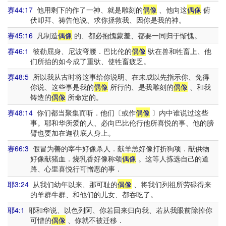
赛44:17
他用剩下的作了一神、就是雕刻的
偶像
、他向这
偶像
俯
伏叩拜、祷告他说、求你拯救我、因你是我的神。
赛45:16
凡制造
偶像
的、都必抱愧蒙羞、都要一同归于惭愧。
赛46:1
彼勒屈身、尼波弯腰．巴比伦的
偶像
驮在兽和牲畜上、他
们所抬的如今成了重驮、使牲畜疲乏。
赛48:5
所以我从古时将这事给你说明、在未成以先指示你、免得
你说、这些事是我的
偶像
所行的、是我雕刻的
偶像
、和我
铸造的
偶像
所命定的。
赛48:14
你们都当聚集而听．他们〔或作
偶像
〕内中谁说过这些
事。耶和华所爱的人、必向巴比伦行他所喜悦的事、他的膀
臂也要加在迦勒底人身上。
赛66:3
假冒为善的宰牛好像杀人．献羊羔好像打折狗项．献供物
好像献猪血．烧乳香好像称颂
偶像
。这等人拣选自己的道
路、心里喜悦行可憎恶的事．
耶3:24
从我们幼年以来、那可耻的
偶像
、将我们列祖所劳碌得来
的羊群牛群、和他们的儿女、都吞吃了。
耶4:1
耶和华说、以色列阿、你若回来归向我、若从我眼前除掉你
可憎的
偶像
、你就不被迁移．