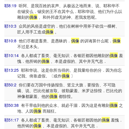
耶8:19
听阿、是我百姓的哀声、从极远之地而来、说、耶和华不
在锡安么．锡安的王不在其中么．耶和华说、他们为什么以
雕刻的
偶像
、和外邦虚无的神、惹我发怒呢。
耶10:3
众民的风俗是虚空的．他们在树林中用斧子砍伐一棵树、
匠人用手工造成
偶像
。
耶10:8
他们尽都是畜类、是愚昧的．
偶像
的训诲算什么呢．
偶像
不过是木头。
耶10:14
各人都成了畜类、毫无知识．各银匠都因他雕刻的
偶像
羞
愧．他所铸的
偶像
、本是虚假的、其中并无气息．
耶13:25
耶和华说、这是你所当得的、是我量给你的分．因为你忘
记我、倚靠虚假。〔或作
偶像
〕
耶50:2
你们要在万国中传扬报告、竖立大旗．要报告、不可隐
瞒、说、巴比伦被攻取、彼勒蒙羞、米罗达惊惶．巴比伦的
神像都蒙羞、他的
偶像
都惊惶。
耶50:38
有干旱临到他的众水、就必干涸．因为这是有雕刻
偶像
之
地、人因
偶像
而颠狂。
耶51:17
各人都成了畜类、毫无知识．各银匠都因他的
偶像
羞愧．
他所铸的
偶像
、本是虚假的、其中并无气息．