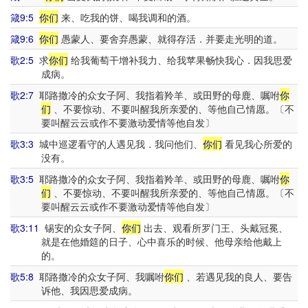
箴9:5
你们
来、吃我的饼、喝我调和的酒。
箴9:6
你们
愚蒙人、要舍弃愚蒙、就得存活．并要走光明的道。
歌2:5
求
你们
给我葡萄干增补我力、给我苹果畅快我心．因我思爱
成病。
歌2:7
耶路撒冷的众女子阿、我指着羚羊、或田野的母鹿、嘱咐
你
们
、不要惊动、不要叫醒我所亲爱的、等他自己情愿。〔不
要叫醒云云或作不要激动爱情等他自发〕
歌3:3
城中巡逻看守的人遇见我．我问他们、
你们
看见我心所爱的
没有。
歌3:5
耶路撒冷的众女子阿、我指着羚羊、或田野的母鹿、嘱咐
你
们
、不要惊动、不要叫醒我所亲爱的、等他自己情愿。〔不
要叫醒云云或作不要激动爱情等他自发〕
歌3:11
锡安的众女子阿、
你们
出去、观看所罗门王、头戴冠冕、
就是在他婚筵的日子、心中喜乐的时候、他母亲给他戴上
的。
歌5:8
耶路撒冷的众女子阿、我嘱咐
你们
、若遇见我的良人、要告
诉他、我因思爱成病。