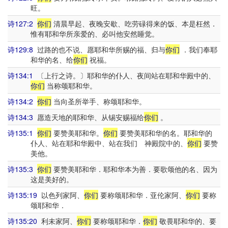
旺。
诗127:2
你们
清晨早起、夜晚安歇、吃劳碌得来的饭、本是枉然．
惟有耶和华所亲爱的、必叫他安然睡觉。
诗129:8
过路的也不说、愿耶和华所赐的福、归与
你们
．我们奉耶
和华的名、给
你们
祝福。
诗134:1
〔上行之诗。〕耶和华的仆人、夜间站在耶和华殿中的、
你们
当称颂耶和华。
诗134:2
你们
当向圣所举手、称颂耶和华。
诗134:3
愿造天地的耶和华、从锡安赐福给
你们
。
诗135:1
你们
要赞美耶和华。
你们
要赞美耶和华的名。耶和华的
仆人、站在耶和华殿中、站在我们 神殿院中的、
你们
要赞
美他。
诗135:3
你们
要赞美耶和华．耶和华本为善．要歌颂他的名、因为
这是美好的。
诗135:19
以色列家阿、
你们
要称颂耶和华．亚伦家阿、
你们
要称
颂耶和华．
诗135:20
利未家阿、
你们
要称颂耶和华．
你们
敬畏耶和华的、要