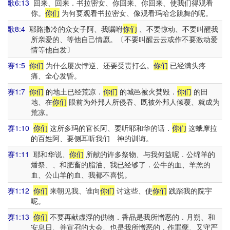
歌6:13
回来、回来．书拉密女、你回来、你回来、使我们得观看
你。
你们
为何要观看书拉密女、像观看玛哈念跳舞的呢。
歌8:4
耶路撒冷的众女子阿、我嘱咐
你们
、不要惊动、不要叫醒我
所亲爱的、等他自己情愿。〔不要叫醒云云或作不要激动爱
情等他自发〕
赛1:5
你们
为什么屡次悖逆、还要受责打么。
你们
已经满头疼
痛、全心发昏。
赛1:7
你们
的地土已经荒凉．
你们
的城邑被火焚毁．
你们
的田
地、在
你们
眼前为外邦人所侵吞、既被外邦人倾覆、就成为
荒凉。
赛1:10
你们
这所多玛的官长阿、要听耶和华的话．
你们
这蛾摩拉
的百姓阿、要侧耳听我们 神的训诲。
赛1:11
耶和华说、
你们
所献的许多祭物、与我何益呢．公绵羊的
燔祭、、和肥畜的脂油、我已经够了．公牛的血、羊羔的
血、公山羊的血、我都不喜悦。
赛1:12
你们
来朝见我、谁向
你们
讨这些、使
你们
践踏我的院宇
呢。
赛1:13
你们
不要再献虚浮的供物．香品是我所憎恶的．月朔、和
安息日、并宣召的大会、也是我所憎恶的．作罪孽、又守严