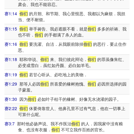
肃会、我也不能容忍。
赛1:14
你们
的月朔、和节期、我心里恨恶、我都以为麻烦．我担
当、便不耐烦。
赛1:15
你们
举手祷告、我必遮眼不看．就是
你们
多多的祈祷、我
也不听．
你们
的手都满了杀人的血。
赛1:16
你们
要洗濯、自洁．从我眼前除掉
你们
的恶行．要止住作
恶、
赛1:18
耶和华说、
你们
来、我们彼此辩论．
你们
的罪虽像朱红、
必变成雪白．虽红如丹颜、必白如羊毛。
赛1:19
你们
若甘心听从、必吃地上的美物．
赛1:29
那等人必因
你们
所喜爱的橡树抱愧、
你们
必因所选择的园
子蒙羞。
赛1:30
因为
你们
必如叶子枯干的橡树、好像无水浇灌的园子。
赛2:22
你们
休要倚靠世人、他鼻孔里不过有气息．他在一切事上
可算什么呢。
赛3:7
那时他必扬声说、我不作医治
你们
的人．因我家中没有粮
食、也没有衣服．
你们
不可立我作百姓的官长。