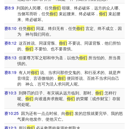
赛8:9
列国的人民哪、任凭
你们
喧嚷、终必破坏．远方的众人哪、
当侧耳而听．任凭
你们
束起腰来、终必破坏．
你们
束起腰
来、终必破坏。
赛8:10
任凭
你们
同谋、终归无有．任凭
你们
言定、终不成立．因
为 神与我们同在。
赛8:12
这百姓说、同谋背叛、
你们
不要说、同谋背叛．他们所怕
的、
你们
不要怕、也不要畏惧。
赛8:13
但要尊万军之耶和华为圣．以他为
你们
所当怕的、所当畏
惧的。
赛8:19
有人对
你们
说、当求问那些交鬼的、和行巫术的、就是声
音绵蛮、言语微细的．
你们
便回答说、百姓不当求问自己
的 神么．岂可为活人求问死人呢。
赛10:3
到降罚的日子、有灾祸从远方临到、那时、
你们
怎样行
呢、
你们
向谁逃奔求救呢、
你们
的荣耀〔或作财宝〕存留
何处呢。
赛10:25
因为还有一点点时候、向
你们
发的忿恨就要完毕、我的怒
气要向他发作、使他灭亡。
赛12:3
所以
你们
必从救恩的泉源欢然取水。