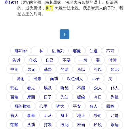
赛19:11
琐安的首领、极其愚昧、法老大有智慧的谋士、所筹画
的、成为愚谋．
你们
怎敢对法老说、我是智慧人的子孙、我
是古王的后裔。
1
耶和华
神
以色列
耶稣
知道
不可
告诉
什么
自己
不要
一切
罪
时候
中间
弟兄
基督
的话
所以
可以
如此
吩咐
出来
面前
以色列人
儿子
灵
现在
看见
埃及
听见
不能
众人
仆人
百姓
摩西
日子
先知
赐给
今日
列祖
耶路撒冷
心里
犹大
平安
各人
回答
有人
事奉
听从
身上
地上
祭司
乃是
荣耀
从前
打发
彼此
应当
所说
永远