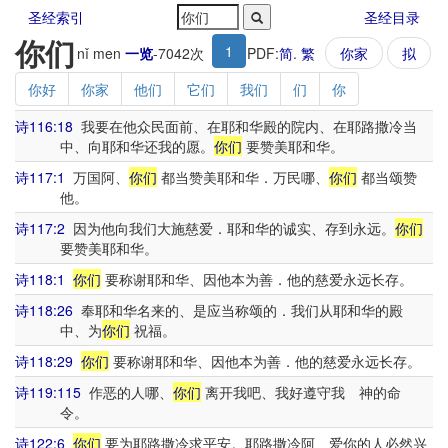
圣经索引
圣经目录
你们
1
nǐ men
一览
-
7042
次
PDF:
简
.
繁
你家
拟
你好
你家
他们
它们
我们
们
你
诗116:18
我要在他众民面前、在耶和华殿的院内、在耶路撒冷当
中、向耶和华还我的愿。
你们
要赞美耶和华。
诗117:1
万国阿、
你们
都当赞美耶和华．万民哪、
你们
都当颂赞
他。
诗117:2
因为他向我们大施慈爱．耶和华的诚实、存到永远。
你们
要赞美耶和华。
诗118:1
你们
要称谢耶和华、因他本为善．他的慈爱永远长存。
诗118:26
奉耶和华名来的、是应当称颂的．我们从耶和华的殿
中、为
你们
祝福。
诗118:29
你们
要称谢耶和华、因他本为善．他的慈爱永远长存。
诗119:115
作恶的人哪、
你们
离开我吧、我好遵守我 神的命
令。
诗122:6
你们
要为耶路撒冷求平安。耶路撒冷阿、爱你的人必然兴