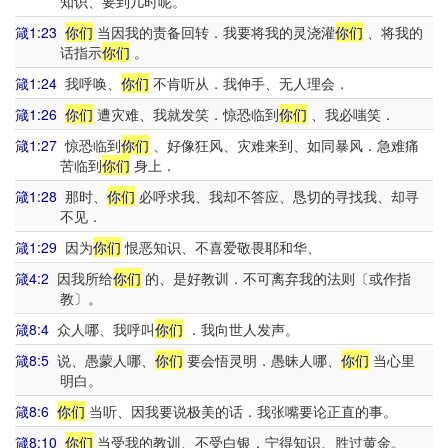
知识、要到几时呢。
箴1:23
你们
当因我的责备回转．我要将我的灵浇灌
你们
、将我的
话指示
你们
。
箴1:24
我呼唤、
你们
不肯听从．我伸手、无人理会．
箴1:26
你们
遭灾难、我就发笑．惊恐临到
你们
、我必嗤笑．
箴1:27
惊恐临到
你们
、好像狂风、灾难来到、如同暴风．急难痛
苦临到
你们
身上．
箴1:28
那时、
你们
必呼求我、我却不答应、恳切的寻找我、却寻
不见．
箴1:29
因为
你们
恨恶知识、不喜爱敬畏耶和华、
箴4:2
因我所给
你们
的、是好教训．不可离弃我的法则〔或作指
教〕。
箴8:4
众人哪、我呼叫
你们
．我向世人发声。
箴8:5
说、愚蒙人哪、
你们
要会悟灵明．愚昧人哪、
你们
当心里
明白。
箴8:6
你们
当听、因我要说极美的话．我张嘴要论正直的事。
箴8:10
你们
当受我的教训、不受白银．宁得知识、胜过黄金。