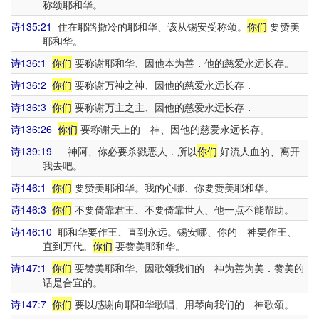
称颂耶和华。
诗135:21
住在耶路撒冷的耶和华、该从锡安受称颂。
你们
要赞美
耶和华。
诗136:1
你们
要称谢耶和华、因他本为善．他的慈爱永远长存。
诗136:2
你们
要称谢万神之神、因他的慈爱永远长存．
诗136:3
你们
要称谢万主之主、因他的慈爱永远长存．
诗136:26
你们
要称谢天上的 神、因他的慈爱永远长存。
诗139:19
神阿、你必要杀戮恶人．所以
你们
好流人血的、离开
我去吧。
诗146:1
你们
要赞美耶和华。我的心哪、你要赞美耶和华。
诗146:3
你们
不要倚靠君王、不要倚靠世人、他一点不能帮助。
诗146:10
耶和华要作王、直到永远。锡安哪、你的 神要作王、
直到万代。
你们
要赞美耶和华。
诗147:1
你们
要赞美耶和华、因歌颂我们的 神为善为美．赞美的
话是合宜的。
诗147:7
你们
要以感谢向耶和华歌唱、用琴向我们的 神歌颂。