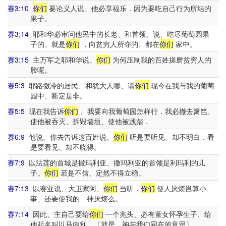
赛3:10
你们
要论义人说、他必享福乐．因为要吃自己行为所结的
果子。
赛3:14
耶和华必审问他民中的长老、和首领、说、吃尽葡萄园果
子的、就是
你们
．向贫穷人所夺的、都在
你们
家中。
赛3:15
主万军之耶和华说、
你们
为何压制我的百姓搓磨贫穷人的
脸呢。
赛5:3
耶路撒冷的居民、和犹大人哪、请
你们
现今在我与我的葡萄
园中、断定是非。
赛5:5
现在我告诉
你们
、我要向我葡萄园怎样行．我必撤去篱笆、
使他被吞灭、拆毁墙垣、使他被践踏．
赛6:9
他说、你去告诉这百姓说、
你们
听是要听见、却不明白．看
是要看见、却不晓得。
赛7:9
以法莲的首城是撒玛利亚、撒玛利亚的首领是利玛利的儿
子。
你们
若是不信、定然不得立稳。
赛7:13
以赛亚说、大卫家阿、
你们
当听．
你们
使人厌烦岂算小
事、还要使我的 神厌烦么。
赛7:14
因此、主自己要给
你们
一个兆头、必有童女怀孕生子、给
他起名叫以马内利。〔就是 神与我们同在的意思〕