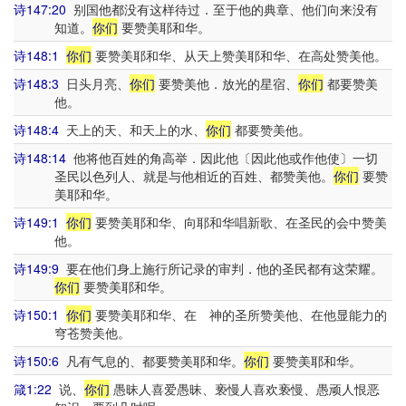
诗147:20
别国他都没有这样待过．至于他的典章、他们向来没有
知道。
你们
要赞美耶和华。
诗148:1
你们
要赞美耶和华、从天上赞美耶和华、在高处赞美他。
诗148:3
日头月亮、
你们
要赞美他．放光的星宿、
你们
都要赞美
他。
诗148:4
天上的天、和天上的水、
你们
都要赞美他。
诗148:14
他将他百姓的角高举．因此他〔因此他或作他使〕一切
圣民以色列人、就是与他相近的百姓、都赞美他。
你们
要赞
美耶和华。
诗149:1
你们
要赞美耶和华、向耶和华唱新歌、在圣民的会中赞美
他。
诗149:9
要在他们身上施行所记录的审判．他的圣民都有这荣耀。
你们
要赞美耶和华。
诗150:1
你们
要赞美耶和华、在 神的圣所赞美他、在他显能力的
穹苍赞美他。
诗150:6
凡有气息的、都要赞美耶和华。
你们
要赞美耶和华。
箴1:22
说、
你们
愚昧人喜爱愚昧、亵慢人喜欢亵慢、愚顽人恨恶