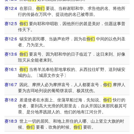
赛12:4
在那日、
你们
要说、当称谢耶和华、求告他的名、将他所
行的传扬在万民中、提说他的名已被尊崇。
赛12:5
你们
要向耶和华唱歌．因他所行的甚是美好．但愿这事普
传天下。
赛12:6
锡安的居民哪、当扬声欢呼．因为在
你们
中间的以色列圣
者、乃为至大。
赛13:6
你们
要哀号、因为耶和华的日子临近了．这日来到、好像
毁灭从全能者来到。
赛16:1
你们
当将羊羔奉给那地掌权的、从西拉往旷野、送到锡安
城的山。〔城原文作女子〕
赛16:7
因此、摩押人必为摩押哀号．人人都要哀号．
你们
摩押人
要为吉珥哈列设的葡萄饼哀叹、极其忧伤。
赛18:2
差遣使者在水面上、坐蒲草船过海．先知说、
你们
快行的
使者、要到高大光滑的民那里去．自从开国以来那民极其可
畏、是分地界践踏人的、他们的地有江河分开。
赛18:3
世上一切的居民、和地上所住的人哪、山上竖立大旗的时
候、
你们
要看．吹角的时候、
你们
要听。