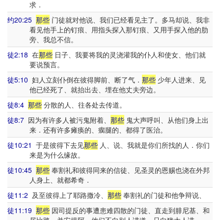
求．
约20:25
那些
门徒就对他说、我们已经看见主了。多马却说、我非
看见他手上的钉痕、用指头探入那钉痕、又用手探入他的肋
旁、我总不信。
徒2:18
在
那些
日子、我要将我的灵浇灌我的仆人和使女、他们就
要说预言。
徒5:10
妇人立刻仆倒在彼得脚前、断了气．
那些
少年人进来、见
他已经死了、就抬出去、埋在他丈夫旁边。
徒8:4
那些
分散的人、往各处去传道。
徒8:7
因为有许多人被污鬼附着、
那些
鬼大声呼叫、从他们身上出
来．还有许多瘫痪的、瘸腿的、都得了医治。
徒10:21
于是彼得下去见
那些
人、说、我就是你们所找的人．你们
来是为什么缘故。
徒10:45
那些
奉割礼和彼得同来的信徒、见圣灵的恩赐也浇在外邦
人身上、就都希奇．
徒11:2
及至彼得上了耶路撒冷、
那些
奉割礼的门徒和他争辩说、
徒11:19
那些
因司提反的事遭患难四散的门徒、直走到腓尼基、和