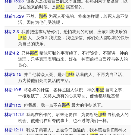
林前15:23
但各人是按着自己的次序复活。初熟的果子是基督．以
后在他来的时候、是
那些
属基督的。
林前15:29
不然、
那些
为死人受洗的、将来怎样呢．若死人总不复
活、因何为他们受洗呢．
林后2:3
我曾把这事写给你们、恐怕我到的时候、应该叫我快乐的
那些
人、反倒叫我忧愁．我也深信、你们众人都以我的快乐
为自己的快乐。
林后4:2
乃将
那些
暗昧可耻的事弃绝了、不行诡诈、不谬讲 神的
道理．只将真理表明出来、好在 神面前把自己荐与各人的
良心。
林后5:15
并且他替众人死、是叫
那些
活着的人、不再为自己活、
乃为替他们死而复活的主活。
林后10:5
将各样的计谋、各样拦阻人认识 神的
那些
自高之事、
一概攻破了、又将人所有的心意夺回、使他都顺服基督．
林后11:5
但我想、我一点不在
那些
最大的使徒以下。
林后11:12
我现在所作的、后来还要作、为要断绝
那些
寻机会人的
机会、使他们在所夸的事上、也不过与我们一样。
林后12:11
我成了愚妄人、是被你们强逼的．我本该被你们称许才