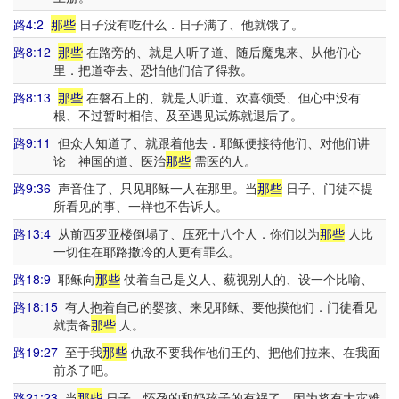
路4:2
那些
日子没有吃什么．日子满了、他就饿了。
路8:12
那些
在路旁的、就是人听了道、随后魔鬼来、从他们心
里．把道夺去、恐怕他们信了得救。
路8:13
那些
在磐石上的、就是人听道、欢喜领受、但心中没有
根、不过暂时相信、及至遇见试炼就退后了。
路9:11
但众人知道了、就跟着他去．耶稣便接待他们、对他们讲
论 神国的道、医治
那些
需医的人。
路9:36
声音住了、只见耶稣一人在那里。当
那些
日子、门徒不提
所看见的事、一样也不告诉人。
路13:4
从前西罗亚楼倒塌了、压死十八个人．你们以为
那些
人比
一切住在耶路撒冷的人更有罪么。
路18:9
耶稣向
那些
仗着自己是义人、藐视别人的、设一个比喻、
路18:15
有人抱着自己的婴孩、来见耶稣、要他摸他们．门徒看见
就责备
那些
人。
路19:27
至于我
那些
仇敌不要我作他们王的、把他们拉来、在我面
前杀了吧。
路21:23
当
那些
日子、怀孕的和奶孩子的有祸了．因为将有大灾难