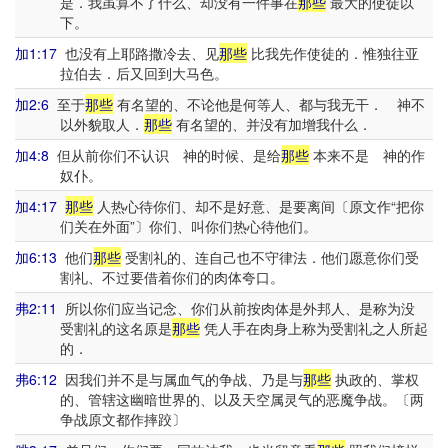
是．我虽算不了什么、却没有一件事在
那些
最大的使徒以
下。
加1:17
也没有上耶路撒冷去、见
那些
比我先作使徒的．惟独往亚
拉伯去．后又回到大马色。
加2:6
至于
那些
有名望的、不论他是何等人、都与我无干． 神不
以外貌取人．
那些
有名望的、并没有加增我什么．
加4:8
但从前你们不认识 神的时候、是给
那些
本来不是 神的作
奴仆。
加4:17
那些
人热心待你们、却不是好意、是要离间〔原文作“把你
们关在外面”〕你们、叫你们热心待他们。
加6:13
他们
那些
受割礼的、连自己也不守律法．他们愿意你们受
割礼、不过要借着你们的肉体夸口。
弗2:11
所以你们应当记念、你们从前按肉体是外邦人、是称为没
受割礼的这名原是
那些
凭人手在肉身上称为受割礼之人所起
的．
弗6:12
因我们并不是与属血气的争战、乃是与
那些
执政的、掌权
的、管辖这幽暗世界的、以及天空属灵气的恶魔争战。〔两
争战原文都作摔跤〕