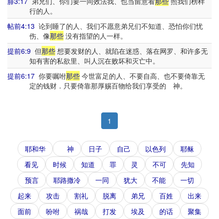
腓3:17
弟兄们、你们要一同效法我、也当留意看
那些
照我们榜样
行的人。
帖前4:13
论到睡了的人、我们不愿意弟兄们不知道、恐怕你们忧
伤、像
那些
没有指望的人一样。
提前6:9
但
那些
想要发财的人、就陷在迷惑、落在网罗、和许多无
知有害的私欲里、叫人沉在败坏和灭亡中。
提前6:17
你要嘱咐
那些
今世富足的人、不要自高、也不要倚靠无
定的钱财．只要倚靠那厚赐百物给我们享受的 神。
1
耶和华
神
日子
自己
以色列
耶稣
看见
时候
知道
罪
灵
不可
先知
预言
耶路撒冷
一同
犹大
不能
一切
起来
攻击
割礼
脱离
弟兄
百姓
出来
面前
吩咐
祸哉
打发
埃及
的话
聚集