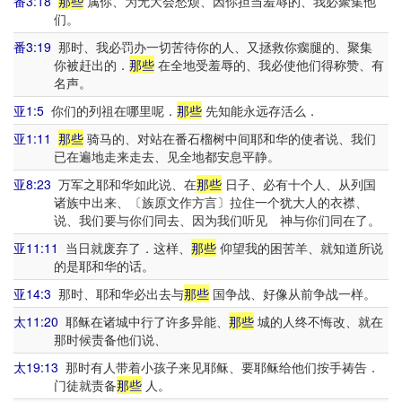
番3:18
那些
属你、为无大会愁烦、因你担当羞辱的、我必聚集他
们。
番3:19
那时、我必罚办一切苦待你的人、又拯救你瘸腿的、聚集
你被赶出的．
那些
在全地受羞辱的、我必使他们得称赞、有
名声。
亚1:5
你们的列祖在哪里呢．
那些
先知能永远存活么．
亚1:11
那些
骑马的、对站在番石榴树中间耶和华的使者说、我们
已在遍地走来走去、见全地都安息平静。
亚8:23
万军之耶和华如此说、在
那些
日子、必有十个人、从列国
诸族中出来、〔族原文作方言〕拉住一个犹大人的衣襟、
说、我们要与你们同去、因为我们听见 神与你们同在了。
亚11:11
当日就废弃了．这样、
那些
仰望我的困苦羊、就知道所说
的是耶和华的话。
亚14:3
那时、耶和华必出去与
那些
国争战、好像从前争战一样。
太11:20
耶稣在诸城中行了许多异能、
那些
城的人终不悔改、就在
那时候责备他们说、
太19:13
那时有人带着小孩子来见耶稣、要耶稣给他们按手祷告．
门徒就责备
那些
人。