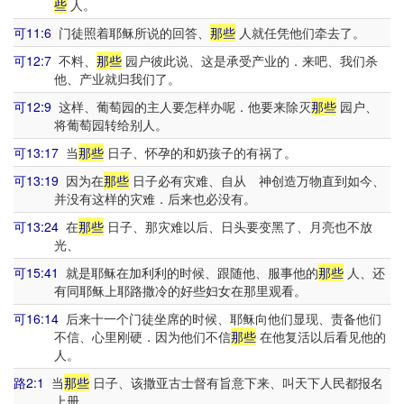
些
人。
可11:6
门徒照着耶稣所说的回答、
那些
人就任凭他们牵去了。
可12:7
不料、
那些
园户彼此说、这是承受产业的．来吧、我们杀
他、产业就归我们了。
可12:9
这样、葡萄园的主人要怎样办呢．他要来除灭
那些
园户、
将葡萄园转给别人。
可13:17
当
那些
日子、怀孕的和奶孩子的有祸了。
可13:19
因为在
那些
日子必有灾难、自从 神创造万物直到如今、
并没有这样的灾难．后来也必没有。
可13:24
在
那些
日子、那灾难以后、日头要变黑了、月亮也不放
光、
可15:41
就是耶稣在加利利的时候、跟随他、服事他的
那些
人、还
有同耶稣上耶路撒冷的好些妇女在那里观看。
可16:14
后来十一个门徒坐席的时候、耶稣向他们显现、责备他们
不信、心里刚硬．因为他们不信
那些
在他复活以后看见他的
人。
路2:1
当
那些
日子、该撒亚古士督有旨意下来、叫天下人民都报名
上册。