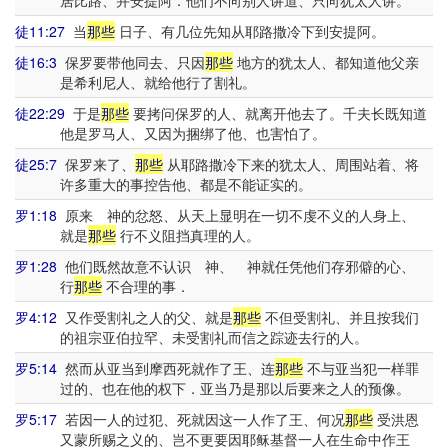
居比路、并安提阿．他们不向别人讲道、只向犹太人讲。
徒11:27
当
那些
日子、有几位先知从耶路撒冷下到安提阿。
徒16:3
保罗要带他同去、只因
那些
地方的犹太人、都知道他父亲
是希利尼人、就给他行了割礼。
徒22:29
于是
那些
要拷问保罗的人、就离开他去了。千夫长既知道
他是罗马人、又因为捆绑了他、也害怕了。
徒25:7
保罗来了、
那些
从耶路撒冷下来的犹太人、周围站着、将
许多重大的事控告他、都是不能证实的。
罗1:18
原来 神的忿怒、从天上显明在一切不虔不义的人身上、
就是
那些
行不义阻挡真理的人。
罗1:28
他们既然故意不认识 神、 神就任凭他们存邪僻的心、
行
那些
不合理的事．
罗4:12
又作受割礼之人的父、就是
那些
不但受割礼、并且按我们
的祖宗亚伯拉罕、未受割礼而信之踪迹去行的人。
罗5:14
然而从亚当到摩西死就作了王、连
那些
不与亚当犯一样罪
过的、也在他的权下．亚当乃是那以后要来之人的预像。
罗5:17
若因一人的过犯、死就因这一人作了王、何况
那些
受洪恩
又蒙所赐之义的、岂不更要因耶稣基督一人在生命中作王