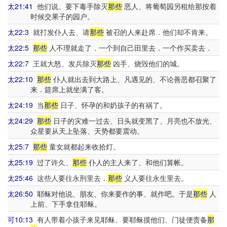
太21:41
他们说、要下毒手除灭
那些
恶人、将葡萄园另租给那按着
时候交果子的园户。
太22:3
就打发仆人去、请
那些
被召的人来赴席．他们却不肯来。
太22:5
那些
人不理就走了．一个到自己田里去．一个作买卖去．
太22:7
王就大怒、发兵除灭
那些
凶手、烧毁他们的城。
太22:10
那些
仆人就出去到大路上、凡遇见的、不论善恶都召聚了
来．筵席上就坐满了客。
太24:19
当
那些
日子、怀孕的和奶孩子的有祸了。
太24:29
那些
日子的灾难一过去、日头就变黑了、月亮也不放光、
众星要从天上坠落、天势都要震动。
太25:7
那些
童女就都起来收拾灯。
太25:19
过了许久、
那些
仆人的主人来了、和他们算帐。
太25:46
这些人要往永刑里去．
那些
义人要往永生里去。
太26:50
耶稣对他说、朋友、你来要作的事、就作吧。于是
那些
人
上前、下手拿住耶稣。
可10:13
有人带着小孩子来见耶稣、要耶稣摸他们、门徒便责备
那