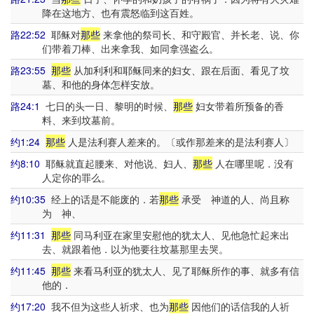
降在这地方、也有震怒临到这百姓。
路22:52
耶稣对
那些
来拿他的祭司长、和守殿官、并长老、说、你
们带着刀棒、出来拿我、如同拿强盗么。
路23:55
那些
从加利利和耶稣同来的妇女、跟在后面、看见了坟
墓、和他的身体怎样安放。
路24:1
七日的头一日、黎明的时候、
那些
妇女带着所预备的香
料、来到坟墓前。
约1:24
那些
人是法利赛人差来的。〔或作那差来的是法利赛人〕
约8:10
耶稣就直起腰来、对他说、妇人、
那些
人在哪里呢．没有
人定你的罪么。
约10:35
经上的话是不能废的．若
那些
承受 神道的人、尚且称
为 神、
约11:31
那些
同马利亚在家里安慰他的犹太人、见他急忙起来出
去、就跟着他．以为他要往坟墓那里去哭。
约11:45
那些
来看马利亚的犹太人、见了耶稣所作的事、就多有信
他的．
约17:20
我不但为这些人祈求、也为
那些
因他们的话信我的人祈