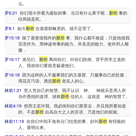
么。
罗6:21
你们现今所看为羞耻的事、当日有什么果子呢．
那些
事的
结局就是死。
罗8:1
如今
那些
在基督耶稣里的、就不定罪了。
罗15:18
除了基督借我作的
那些
事、我什么都不敢提．只提他借我
言语作为、用神迹奇事的能力、并圣灵的能力、使外邦人顺
服．
罗16:17
弟兄们、
那些
离间你们、叫你们跌倒、背乎所学之道的
人、我劝你们要留意躲避他们。
罗16:18
因为这样的人不服事我们的主基督、只服事自己的肚腹．
用花言巧语、诱惑
那些
老实人的心。
林前1:21
世人凭自己的智慧、既不认识 神、 神就乐意用人所
当作愚拙的道理、拯救
那些
信的人．这就是 神的智慧了。
林前4:19
然而主若许我、我必快到你们那里去．并且我所要知道
的、不是
那些
自高自大之人的言语、乃是他们的权能。
林前11:19
在你们中间不免有分门结党的事、好叫
那些
有经验的
人、显明出来。