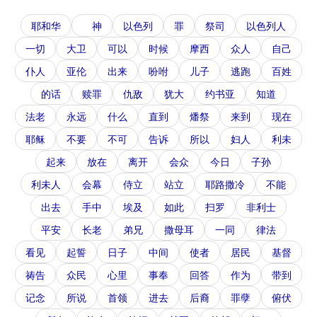
耶和华
神
以色列
罪
祭司
以色列人
一切
大卫
可以
时候
摩西
众人
自己
仆人
亚伦
出来
吩咐
儿子
逃跑
百姓
的话
赎罪
仇敌
犹大
约书亚
知道
法老
永远
什么
直到
燔祭
来到
现在
耶稣
不要
不可
告诉
所以
妇人
利未
起来
放在
离开
会众
今日
子孙
利未人
会幕
侍立
站立
耶路撒冷
不能
出去
手中
埃及
如此
扫罗
非利士
平安
长老
弟兄
撒母耳
一同
律法
看见
起誓
日子
中间
使者
居民
基督
祷告
众民
心里
事奉
回答
作为
带到
记念
所说
首领
进去
后裔
罪孽
俯伏