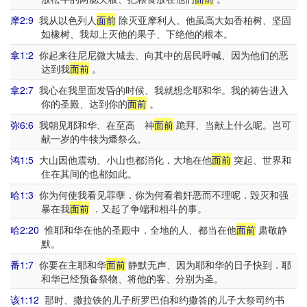
摩2:9
我从以色列人
面前
除灭亚摩利人。他虽高大如香柏树、坚固
如橡树、我却上灭他的果子、下绝他的根本。
拿1:2
你起来往尼尼微大城去、向其中的居民呼喊、因为他们的恶
达到我
面前
。
拿2:7
我心在我里面发昏的时候、我就想念耶和华。我的祷告进入
你的圣殿、达到你的
面前
。
弥6:6
我朝见耶和华、在至高 神
面前
跪拜、当献上什么呢。岂可
献一岁的牛犊为燔祭么。
鸿1:5
大山因他震动、小山也都消化．大地在他
面前
突起、世界和
住在其间的也都如此。
哈1:3
你为何使我看见罪孽．你为何看着奸恶而不理呢．毁灭和强
暴在我
面前
．又起了争端和相斗的事。
哈2:20
惟耶和华在他的圣殿中．全地的人、都当在他
面前
肃敬静
默。
番1:7
你要在主耶和华
面前
静默无声、因为耶和华的日子快到．耶
和华已经预备祭物、将他的客、分别为圣。
该1:12
那时、撒拉铁的儿子所罗巴伯和约撒答的儿子大祭司约书