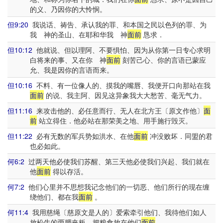
的义、乃因你的大怜悯。
但9:20
我说话、祷告、承认我的罪、和本国之民以色列的罪、为
我 神的圣山、在耶和华我 神
面前
恳求．
但10:12
他就说、但以理阿、不要惧怕、因为从你第一日专心求明
白将来的事、又在你 神
面前
刻苦己心、你的言语已蒙应
允、我是因你的言语而来。
但10:16
不料、有一位像人的、摸我的嘴唇、我便开口向那站在我
面前
的说、我主阿、因见这异象我大大愁苦、毫无气力。
但11:16
来攻击他的、必任意而行、无人在北方王〔原文作他〕
面
前
站立得住．他必站在那荣美之地、用手施行毁灭。
但11:22
必有无数的军兵势如洪水、在他
面前
冲没败坏．同盟的君
也必如此。
何6:2
过两天他必使我们苏醒、第三天他必使我们兴起、我们就在
他
面前
得以存活。
何7:2
他们心里并不思想我记念他们的一切恶、他们所行的现在缠
绕他们、都在我
面前
。
何11:4
我用慈绳〔慈原文是人的〕爱索牵引他们、我待他们如人
放松牛的两腮夹板、把粮食放在他们
面前
。