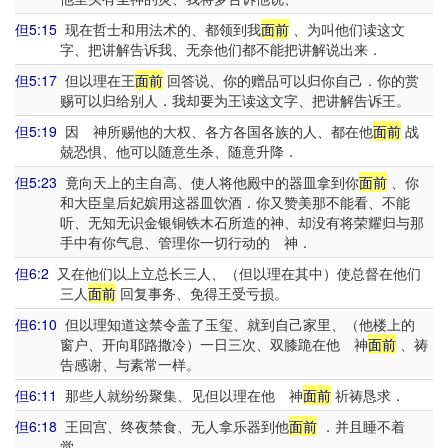
但5:15
现在哲士和用法术的、都领到我
面前
、为叫他们读这文
字、把讲解告诉我、无奈他们都不能把讲解说出来．
但5:17
但以理在王
面前
回答说、你的赠品可以归你自己．你的赏
赐可以归给别人．我却要为王读这文字、把讲解告诉王。
但5:19
因 神所赐他的大权、各方各国各族的人、都在他
面前
战
兢恐惧、他可以随意生杀、随意升降．
但5:23
竟向天上的主自高、使人将他殿中的器皿拿到你
面前
、你
和大臣皇后妃嫔用这器皿饮酒．你又赞美那不能看、不能
听、无知无识金银铜铁木石所造的神、却没有将荣耀归与那
手中有你气息、管理你一切行动的 神．
但6:2
又在他们以上立总长三人、（但以理在其中）使总督在他们
三人
面前
回复事务、免得王受亏损。
但6:10
但以理知道这禁令盖了玉玺、就到自己家里、（他楼上的
窗户、开向耶路撒冷）一日三次、双膝跪在他 神
面前
、祷
告感谢、与素常一样。
但6:11
那些人就纷纷聚集、见但以理在他 神
面前
祈祷恳求．
但6:18
王回宫、终夜禁食、无人拿乐器到他
面前
．并且睡不着
觉。