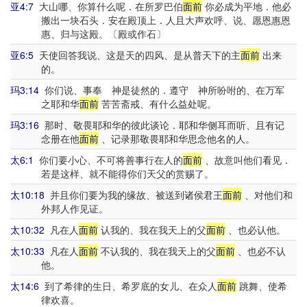
亚4:7
大山哪、你算什么呢．在所罗巴伯
面前
你必成为平地．他必
搬出一块石头．安在殿顶上．人且大声欢呼、说、愿恩惠恩
惠、归与这殿。〔殿或作石〕
亚6:5
天使回答我说、这是天的四风、是从普天下的主
面前
出来
的。
玛3:14
你们说、事奉 神是徒然的．遵守 神所吩咐的、在万军
之耶和华
面前
苦苦斋戒、有什么益处呢。
玛3:16
那时、敬畏耶和华的彼此谈论．耶和华侧耳而听、且有记
念册在他
面前
、记录那敬畏耶和华思念他名的人。
太6:1
你们要小心、不可将善事行在人的
面前
、故意叫他们看见．
若是这样、就不能得你们天父的赏赐了。
太10:18
并且你们要为我的缘故、被送到诸侯君王
面前
、对他们和
外邦人作见证。
太10:32
凡在人
面前
认我的、我在我天上的父
面前
、也必认他。
太10:33
凡在人
面前
不认我的、我在我天上的父
面前
、也必不认
他。
太14:6
到了希律的生日、希罗底的女儿、在众人
面前
跳舞、使希
律欢喜。