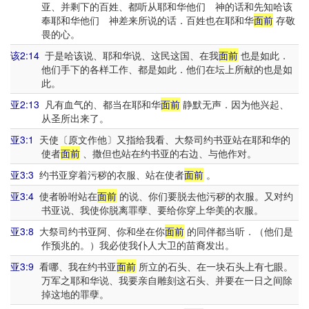
亚、并剩下的百姓、都听从耶和华他们 神的话和先知哈该
奉耶和华他们 神差来所说的话．百姓也在耶和华
面前
存敬
畏的心。
该2:14
于是哈该说、耶和华说、这民这国、在我
面前
也是如此．
他们手下的各样工作、都是如此．他们在坛上所献的也是如
此。
亚2:13
凡有血气的、都当在耶和华
面前
静默无声．因为他兴起、
从圣所出来了。
亚3:1
天使〔原文作他〕又指给我看、大祭司约书亚站在耶和华的
使者
面前
、撒但也站在约书亚的右边、与他作对。
亚3:3
约书亚穿着污秽的衣服、站在使者
面前
。
亚3:4
使者吩咐站在
面前
的说、你们要脱去他污秽的衣服。又对约
书亚说、我使你脱离罪孽、要给你穿上华美的衣服。
亚3:8
大祭司约书亚阿、你和坐在你
面前
的同伴都当听．（他们是
作预兆的。）我必使我仆人大卫的苗裔发出。
亚3:9
看哪、我在约书亚
面前
所立的石头、在一块石头上有七眼。
万军之耶和华说、我要亲自雕刻这石头、并要在一日之间除
掉这地的罪孽。