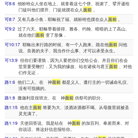
可8:6
他吩咐众人坐在地上、就拿着这七个饼、祝谢了、擘开递给
门徒叫他们摆开、门徒就摆在众人
面前
。
可8:7
又有几条小鱼．耶稣祝了福、就吩咐也摆在众人
面前
。
可9:2
过了六天、耶稣带着彼得、雅各、约翰、暗暗的上了高山、
就在他们
面前
变了形像．
可10:17
耶稣出来行路的时候、有一个人跑来、跪在他
面前
问他
说、良善的夫子、我当作什么事、才可以承受永生。
可13:9
但你们要谨慎．因为人要把你们交给公会、并且你们在会
堂里要受鞭打．又为我的缘故、站在诸侯与君王
面前
、对他
们作见证．
路1:6
他们二人、在 神
面前
都是义人、遵行主的一切诫命礼仪、
没有可指摘的。
路1:8
撒迦利亚按班次、在 神
面前
供祭司的职分、
路1:15
他在主
面前
将要为大、淡酒浓酒都不喝、从母腹里就被圣
灵充满了。
路1:19
天使回答说、我是站在 神
面前
的加百列、奉差而来、对
你说话、将这好信息报给你。