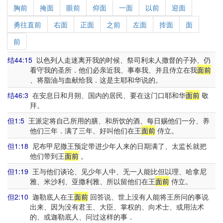
胸前
掩面
眼前
仰面
一面
以前
迎面
勇往直前
右面
正面
之前
左面
抟面
面
前
结44:15
以色列人走迷离开我的时候、祭司利未人撒督的子孙、仍
看守我的圣所．他们必亲近我、事奉我、并且侍立在我
面前
、将脂油与血献给我．这是主耶和华说的。
结46:3
在安息日和月朔、国内的居民、要在这门口耶和华
面前
敬
拜。
但1:5
王派定将自己所用的膳、和所饮的酒、每日赐他们一分、养
他们三年．满了三年、好叫他们在王
面前
侍立。
但1:18
尼布甲尼撒王预定带进少年人来的日期满了、太监长就把
他们带到王
面前
。
但1:19
王与他们谈论、见少年人中、无一人能比但以理、哈拿尼
雅、米沙利、亚撒利雅、所以留他们在王
面前
侍立。
但2:10
迦勒底人在王
面前
回答说、世上没有人能将王所问的事说
出来、因为没有君王、大臣、掌权的、向术士、或用法术
的、或迦勒底人、问过这样的事．