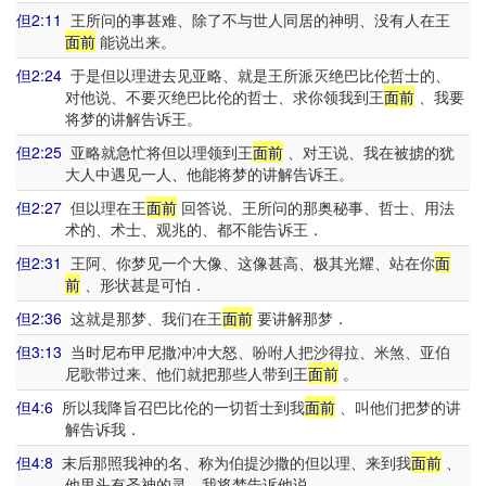
但2:11
王所问的事甚难、除了不与世人同居的神明、没有人在王
面前
能说出来。
但2:24
于是但以理进去见亚略、就是王所派灭绝巴比伦哲士的、
对他说、不要灭绝巴比伦的哲士、求你领我到王
面前
、我要
将梦的讲解告诉王。
但2:25
亚略就急忙将但以理领到王
面前
、对王说、我在被掳的犹
大人中遇见一人、他能将梦的讲解告诉王。
但2:27
但以理在王
面前
回答说、王所问的那奥秘事、哲士、用法
术的、术士、观兆的、都不能告诉王．
但2:31
王阿、你梦见一个大像、这像甚高、极其光耀、站在你
面
前
、形状甚是可怕．
但2:36
这就是那梦、我们在王
面前
要讲解那梦．
但3:13
当时尼布甲尼撒冲冲大怒、吩咐人把沙得拉、米煞、亚伯
尼歌带过来、他们就把那些人带到王
面前
。
但4:6
所以我降旨召巴比伦的一切哲士到我
面前
、叫他们把梦的讲
解告诉我．
但4:8
末后那照我神的名、称为伯提沙撒的但以理、来到我
面前
、
他里头有圣神的灵、我将梦告诉他说、