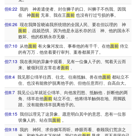
但6:22
我的 神差遣使者、封住狮子的口、叫狮子不伤我、因我
在 神
面前
无辜、我在王
面前
也没有行过亏损的事。
但6:26
现在我降旨晓谕我所统辖的全国人民、要在但以理的 神
面前
、战兢恐惧、因为他是永远长存的活 神、他的国永不
败坏、他的权柄永存无极．
但7:10
从他
面前
有火像河发出、事奉他的有千千、在他
面前
侍立
的有万万．他坐着要行审判、案卷都展开了。
但7:13
我在夜间的异象中观看、见有一位像人子的、驾着天云而
来、被领到亘古常在者
面前
、
但8:4
我见那公绵羊往西、往北、往南抵触、兽在他
面前
都站立不
住、也没有能救护脱离他手的、但他任意而行、自高自大。
但8:7
我见公山羊就近公绵羊、向他发烈怒、抵触他．折断他的两
角、绵羊在他
面前
站立不住、他将绵羊触倒在地、用脚践
踏、没有能救绵羊脱离他手的。
但8:15
我但以理见了这异象、愿意明白其中的意思、忽有一位形
状像人的、站在我
面前
。
但9:18
我的 神阿、求你侧耳而听、睁眼而看、眷顾我们荒凉之
地、和称为你名下的城．我们在你
面前
恳求、原不是因自己