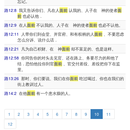
忘记。
路12:8
我又告诉你们、凡在人
面前
认我的、人子在 神的使者
面
前
也必认他．
路12:9
在人
面前
不认我的、人子在 神的使者
面前
也必不认他。
路12:11
人带你们到会堂、并官府、和有权柄的人
面前
、不要思虑
怎么分诉、说什么话．
路12:21
凡为自己积财、在 神
面前
却不富足的、也是这样。
路12:58
你同告你的对头去见官、还在路上、务要尽力的和他了
结．恐怕他拉你到官
面前
、官交付差役、差役把你下在监
里。
路13:26
那时、你们要说、我们在你
面前
吃过喝过、你也在我们的
街上教训过人。
路14:2
在他
面前
有一个患水臌的人。
1
2
3
4
5
6
7
8
9
10
11
12