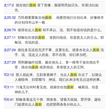
太17:2
就在他们
面前
变了形像．脸面明亮如日头、衣裳洁白如
光。
太25:32
万民都要聚集在他
面前
．他要把他们分别出来、好像牧羊
的分别绵羊山羊一般．
太26:70
彼得在众人
面前
却不承认、说、我不知道你说的是什么。
太27:11
耶稣站在巡抚
面前
、巡抚问他说、你是犹太人的王么。耶
稣说、你说的是。
太27:24
彼拉多见说也无济于事、反要生乱、就拿水在众人
面前
洗
手、说、流这义人的血、罪不在我、你们承当吧。
太27:29
用荆棘编作冠冕、戴在他头上、拿一根苇子放在他右手
里．跪在他
面前
戏弄他说、恭喜犹太人的王阿。
可2:12
那人就起来、立刻拿着褥子、当众人
面前
出去了．以致众
人都惊奇、归荣耀与 神说、我们从来没有见过这样的事。
可3:11
污鬼无论何时看见他、就俯伏在他
面前
、喊着说、你是
神的儿子。
可6:41
耶稣拿着这五个饼、两条鱼、望着天祝福、擘开饼、递给
门徒摆在众人
面前
．也把那两条鱼分给众人。