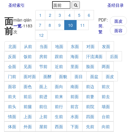
圣经索引
圣经目录
1
2
3
4
5
6
面
miàn qián
PDF:
面皮
7
8
9
10
11
一览
-
1183
简
.
前
面容
次
繁
12
北面
从前
当面
地面
东面
对面
发面
反面
饭前
房前
跟前
海面
汗流满面
后面
会面
见面
节前
近前
里面
脸面
两面
门前
面对面
面酵
面貌
面目
面盆
面皮
面容
面色
面上
面向
南面
前边
前次
前夫
前后
前进
前来
前面
前妻
前去
前头
前腿
前往
前行
前言
前院
墙面
情面
上面
上前
生前
水面
四面
台前
体面
外面
屋前
西面
下面
先前
向前