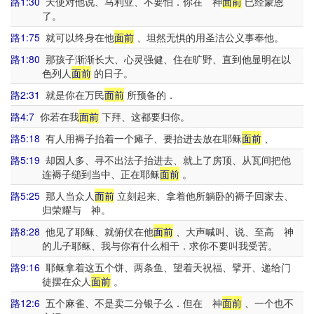
路1:30
天使对他说、马利亚、不要怕．你在 神
面前
已经蒙恩
了。
路1:75
就可以终身在他
面前
、坦然无惧的用圣洁公义事奉他。
路1:80
那孩子渐渐长大、心灵强健、住在旷野、直到他显明在以
色列人
面前
的日子。
路2:31
就是你在万民
面前
所预备的．
路4:7
你若在我
面前
下拜、这都要归你。
路5:18
有人用褥子抬着一个瘫子、要抬进去放在耶稣
面前
、
路5:19
却因人多、寻不出法子抬进去、就上了房顶、从瓦间把他
连褥子缒到当中、正在耶稣
面前
。
路5:25
那人当众人
面前
立刻起来、拿着他所躺卧的褥子回家去、
归荣耀与 神。
路8:28
他见了耶稣、就俯伏在他
面前
、大声喊叫、说、至高 神
的儿子耶稣、我与你有什么相干．求你不要叫我受苦。
路9:16
耶稣拿着这五个饼、两条鱼、望着天祝福、擘开、递给门
徒摆在众人
面前
。
路12:6
五个麻雀、不是卖二分银子么．但在 神
面前
、一个也不