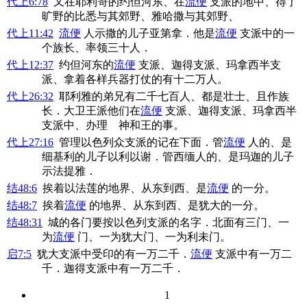
代上6:78
又在耶利哥的约但河东、在
流便
支派的地中、得了
旷野的比悉与其郊野、雅哈撒与其郊野、
代上11:42
流便
人示撒的儿子亚第拿．他是
流便
支派中的一
个族长、率领三十人．
代上12:37
约但河东的
流便
支派、迦得支派、玛拿西半支
派、拿着各样兵器打仗的有十二万人。
代上26:32
耶利雅的弟兄有二千七百人、都是壮士、且作族
长．大卫王派他们在
流便
支派、迦得支派、玛拿西半
支派中、办理 神和王的事。
代上27:16
管理以色列众支派的记在下面．管
流便
人的、是
细基利的儿子以利以谢．管西缅人的、是玛迦的儿子
示法提雅．
结48:6
挨着以法莲的地界、从东到西、是
流便
的一分。
结48:7
挨着
流便
的地界、从东到西、是犹大的一分。
结48:31
城的各门要按以色列支派的名字．北面有三门、一
为
流便
门、一为犹大门、一为利未门。
启7:5
犹大支派中受印的有一万二千．
流便
支派中有一万二
千．迦得支派中有一万二千．
1