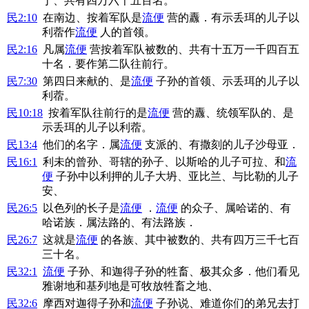
丁、共有四万六千五百名。
民2:10
在南边、按着军队是
流便
营的纛．有示丢珥的儿子以
利蓿作
流便
人的首领。
民2:16
凡属
流便
营按着军队被数的、共有十五万一千四百五
十名．要作第二队往前行。
民7:30
第四日来献的、是
流便
子孙的首领、示丢珥的儿子以
利蓿。
民10:18
按着军队往前行的是
流便
营的纛、统领军队的、是
示丢珥的儿子以利蓿。
民13:4
他们的名字．属
流便
支派的、有撒刻的儿子沙母亚．
民16:1
利未的曾孙、哥辖的孙子、以斯哈的儿子可拉、和
流
便
子孙中以利押的儿子大坍、亚比兰、与比勒的儿子
安、
民26:5
以色列的长子是
流便
．
流便
的众子、属哈诺的、有
哈诺族．属法路的、有法路族．
民26:7
这就是
流便
的各族、其中被数的、共有四万三千七百
三十名。
民32:1
流便
子孙、和迦得子孙的牲畜、极其众多．他们看见
雅谢地和基列地是可牧放牲畜之地、
民32:6
摩西对迦得子孙和
流便
子孙说、难道你们的弟兄去打