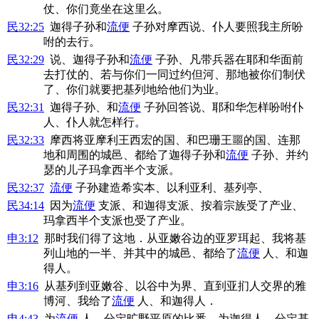
仗、你们竟坐在这里么。
民32:25
迦得子孙和
流便
子孙对摩西说、仆人要照我主所吩
咐的去行。
民32:29
说、迦得子孙和
流便
子孙、凡带兵器在耶和华面前
去打仗的、若与你们一同过约但河、那地被你们制伏
了、你们就要把基列地给他们为业。
民32:31
迦得子孙、和
流便
子孙回答说、耶和华怎样吩咐仆
人、仆人就怎样行。
民32:33
摩西将亚摩利王西宏的国、和巴珊王噩的国、连那
地和周围的城邑、都给了迦得子孙和
流便
子孙、并约
瑟的儿子玛拿西半个支派。
民32:37
流便
子孙建造希实本、以利亚利、基列亭、
民34:14
因为
流便
支派、和迦得支派、按着宗族受了产业、
玛拿西半个支派也受了产业。
申3:12
那时我们得了这地．从亚嫩谷边的亚罗珥起、我将基
列山地的一半、并其中的城邑、都给了
流便
人、和迦
得人。
申3:16
从基列到亚嫩谷、以谷中为界、直到亚扪人交界的雅
博河、我给了
流便
人、和迦得人．
申4:43
为
流便
人、分定旷野平原的比悉．为迦得人、分定基