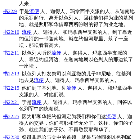
人来、
书22:9
于是
流便
人、迦得人、玛拿西半支派的人、从迦南地
的示罗起行、离开以色列人、回往他们得为业的基列
地、就是照耶和华借摩西所吩咐的得了为业之地。
书22:10
流便
人、迦得人、和玛拿西半支派的人、到了靠近
约但河的一带迦南地、就在约但河那里、筑了一座
坛．那坛看着高大。
书22:11
以色列人听说
流便
人、迦得人、玛拿西半支派的
人、靠近约但河边、在迦南地属以色列人的那边筑了
一座坛．
书22:13
以色列人打发祭司以利亚撒的儿子非尼哈、往基列
地去见
流便
人、迦得人、玛拿西半支派的人。
书22:15
他们到了基列地、见
流便
人、迦得人、和玛拿西半
支派的人、对他们说、
书22:21
于是
流便
人、迦得人、玛拿西半支派的人、回答以
色列军中的统领说、
书22:25
因为耶和华把约但河定为我们和你们这
流便
人、迦
得人的交界．你们与耶和华无分了、这样、你们的子
孙、就使我们的子孙、不再敬畏耶和华了。
书22:30
祭司非尼哈与会中的首领、就是与他同来以色列军