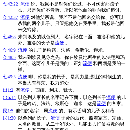
创42:22
流便
说、我岂不是对你们说过、不可伤害那孩子
么、只是你们不肯听、所以流他血的罪向我们追讨。
创42:37
流便
对他父亲说、我若不带他回来交给你、你可以
杀我的两个儿子、只管把他交在我手里、我必带他回
来交给你。
创46:8
来到埃及的以色列人、名字记在下面．雅各和他的儿
孙、雅各的长子是
流便
。
创46:9
流便
的儿子是哈诺、法路、希斯伦、迦米。
创48:5
我未到埃及见你之先、你在埃及地所生的以法莲和玛
拿西、这两个儿子是我的．正如
流便
和西缅是我的一
样。
创49:3
流便
哪、你是我的长子、是我力量强壮的时候生的、
本当大有尊荣、权力超众．
出1:2
有
流便
、西缅、利未、犹大、
出6:14
以色列人家长的名字记在下面．以色列长子
流便
的儿
子是哈诺、法路、希斯仑、迦米．这是
流便
的各家。
民1:5
他们的名字、属
流便
的、有示丢珥的儿子以利蓿．
民1:20
以色列的长子、
流便
子孙的后代、照着家室、宗族、
人名的数目、从二十岁以外、凡能出去打仗被数的男