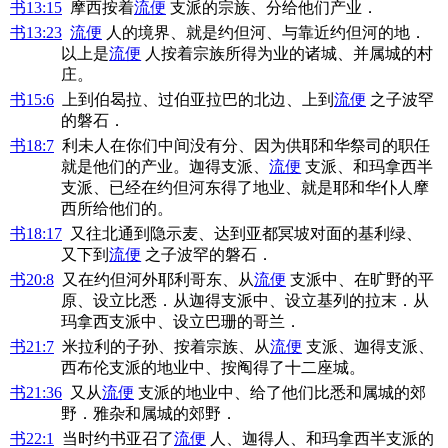
书13:15
摩西按着
流便
支派的宗族、分给他们产业．
书13:23
流便
人的境界、就是约但河、与靠近约但河的地．
以上是
流便
人按着宗族所得为业的诸城、并属城的村
庄。
书15:6
上到伯曷拉、过伯亚拉巴的北边、上到
流便
之子波罕
的磐石．
书18:7
利未人在你们中间没有分、因为供耶和华祭司的职任
就是他们的产业。迦得支派、
流便
支派、和玛拿西半
支派、已经在约但河东得了地业、就是耶和华仆人摩
西所给他们的。
书18:17
又往北通到隐示麦、达到亚都冥坡对面的基利绿、
又下到
流便
之子波罕的磐石．
书20:8
又在约但河外耶利哥东、从
流便
支派中、在旷野的平
原、设立比悉．从迦得支派中、设立基列的拉末．从
玛拿西支派中、设立巴珊的哥兰．
书21:7
米拉利的子孙、按着宗族、从
流便
支派、迦得支派、
西布伦支派的地业中、按阄得了十二座城。
书21:36
又从
流便
支派的地业中、给了他们比悉和属城的郊
野．雅杂和属城的郊野．
书22:1
当时约书亚召了
流便
人、迦得人、和玛拿西半支派的