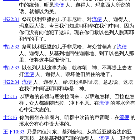
中的统领、听见
流便
人、迦得人、玛拿西人所说的
话、就都以为美。
书22:31
祭司以利亚撒的儿子非尼哈、对
流便
人、迦得人、
玛拿西人说、今日我们知道耶和华在我们中间、因为
你们没有向他犯了这罪。现在你们救以色列人脱离耶
和华的手了。
书22:32
祭司以利亚撒的儿子非尼哈、与众首领离了
流便
人、迦得人、从基列地回往迦南地、到了以色列人那
里、便将这事回报他们。
书22:33
以色列人以这事为美．就称颂 神、不再提上去攻
打
流便
人、迦得人、毁坏他们所住的地了。
书22:34
流便
人、迦得人、给坛起名叫证坛、意思说、这坛
在我们中间证明耶和华是 神。
士5:15
以萨迦的首领与底波拉同来．以萨迦怎样、巴拉也怎
样．众人都跟随巴拉、冲下平原。在
流便
的溪水旁有
心中定大志的。
士5:16
你为何坐在羊圈内、听群中吹笛的声音呢．在
流便
的
溪水旁有心中设大谋的。
王下10:33
乃是约但河东、基列全地、从靠近亚嫩谷边的亚
罗珥起、就是基列和巴珊的迦得人、
流便
人、玛拿西