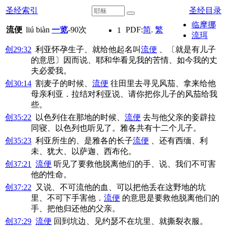
圣经索引
圣经目录
临摩挪
流便
liú biàn
一览
-
90
次
PDF:
简
.
繁
1
流珥
创29:32
利亚怀孕生子、就给他起名叫
流便
、〔就是有儿子
的意思〕因而说、耶和华看见我的苦情、如今我的丈
夫必爱我。
创30:14
割麦子的时候、
流便
往田里去寻见风茄、拿来给他
母亲利亚．拉结对利亚说、请你把你儿子的风茄给我
些。
创35:22
以色列住在那地的时候、
流便
去与他父亲的妾辟拉
同寝、以色列也听见了。雅各共有十二个儿子。
创35:23
利亚所生的、是雅各的长子
流便
、还有西缅、利
未、犹大、以萨迦、西布伦。
创37:21
流便
听见了要救他脱离他们的手、说、我们不可害
他的性命。
创37:22
又说、不可流他的血、可以把他丢在这野地的坑
里、不可下手害他．
流便
的意思是要救他脱离他们的
手、把他归还他的父亲。
创37:29
流便
回到坑边、见约瑟不在坑里、就撕裂衣服。