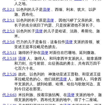
人之地。
代上2:1
以色列的儿子是
流便
、西缅、利未、犹大、以萨
迦、西布伦、
代上5:1
以色列的长子原是
流便
、因他污秽了父亲的床、他
长子的名分就归了约瑟、只是按家谱他不算长子。
代上5:3
以色列长子
流便
的儿子是哈诺、法路、希斯伦、迦
米。
代上5:6
巴力的儿子是备拉．这备拉作
流便
支派的首领、被
亚述王提革拉毗尼色掳去。
代上5:11
迦得的子孙在
流便
对面住在巴珊地、延到撒迦。
代上5:18
流便
人、迦得人、和玛拿西半支派的人、能拿盾牌
和刀剑、拉弓射箭、出征善战的勇士、共有四万四千
七百六十名。
代上5:26
故此、以色列的 神激动亚述王普勒、和亚述王提
革拉毗尼色的心、他们就把
流便
人、迦得人、玛拿西
半支派的人、掳到哈腊、哈博、哈拉与歌散河边、直
到今日还在那里。
代上6:63
米拉利族、按着宗族拈阄、在
流便
支派的地中、迦
得支派的地中、西布伦支派的地中、得了十二座城。