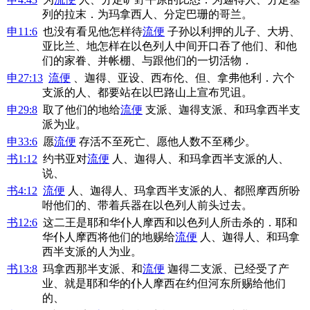
列的拉末．为玛拿西人、分定巴珊的哥兰。
申11:6
也没有看见他怎样待
流便
子孙以利押的儿子、大坍、
亚比兰、地怎样在以色列人中间开口吞了他们、和他
们的家眷、并帐棚、与跟他们的一切活物．
申27:13
流便
、迦得、亚设、西布伦、但、拿弗他利．六个
支派的人、都要站在以巴路山上宣布咒诅。
申29:8
取了他们的地给
流便
支派、迦得支派、和玛拿西半支
派为业。
申33:6
愿
流便
存活不至死亡、愿他人数不至稀少。
书1:12
约书亚对
流便
人、迦得人、和玛拿西半支派的人、
说、
书4:12
流便
人、迦得人、玛拿西半支派的人、都照摩西所吩
咐他们的、带着兵器在以色列人前头过去。
书12:6
这二王是耶和华仆人摩西和以色列人所击杀的．耶和
华仆人摩西将他们的地赐给
流便
人、迦得人、和玛拿
西半支派的人为业。
书13:8
玛拿西那半支派、和
流便
迦得二支派、已经受了产
业、就是耶和华的仆人摩西在约但河东所赐给他们
的、