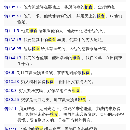
诗105:16
他命饥荒降在那地上、将所倚靠的
粮食
、全行断绝。
诗105:40
他们一求、他就使鹌鹑飞来、并用天上的
粮食
、叫他们
饱足。
诗111:5
他赐
粮食
给敬畏他的人．他必永远记念他的约。
诗132:15
我要使其中的
粮食
丰满、使其中的穷人饱足。
诗136:25
他赐
粮食
给凡有血气的、因他的慈爱永远长存。
诗144:13
我们的仓盈满、能出各样的
粮食
、我们的羊、在田间孳
生千万．
箴6:8
尚且在夏天预备食物、在收割时聚敛
粮食
。
箴13:23
穷人耕种多得
粮食
、但因不义有消灭的。
箴28:3
穷人欺压贫民、好像暴雨冲没
粮食
。
箴30:25
蚂蚁是无力之类、却在夏天预备
粮食
．
传9:11
我又转念、见日光之下、快跑的未必能赢、力战的未必得
胜、智慧的未必得
粮食
、明哲的未必得资财、灵巧的未必得
喜悦．所临到众人的、是在乎当时的机会。
传11:1
当将你的
粮食
撒在水面、因为日久必能得着。