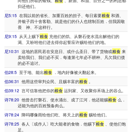
向他们所取的银钱、
粮食
、新酒、和油、百分之一的利息都
归还他们。
尼5:15
在我以前的省长、加重百姓的担子、每日索要
粮食
和酒、
并银子四十舍客勒、就是他们的仆人也辖制百姓．但我因敬
畏 神、不这样行。
尼9:15
从天上赐下
粮食
充他们的饥、从磐石使水流出解他们的
渴、又吩咐他们进去得你起誓应许赐给他们的地。
尼10:31
这地的居民若在安息日、或什么圣日、带了货物或
粮食
来
卖给我们、我们必不买．每逢第七年必不耕种、凡欠我们债
的必不追讨。
伯28:5
至于地、能出
粮食
．地内好像被火翻起来。
伯36:31
他用这些审判众民、且赐丰富的
粮食
。
伯39:12
岂可信靠他把你的
粮食
运到家、又收聚你禾场上的谷么。
诗78:20
他曾击打磐石、使水涌出、成了江河．他还能赐
粮食
么．
还能为他的百姓预备肉么。
诗78:24
降吗哪像雨给他们吃、将天上的
粮食
赐给他们。
诗78:25
各人〔或作人〕吃大能者的食物．他赐下
粮食
、使他们饱
足。