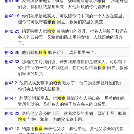
创41:55
及至埃及全地有了饥荒、众民向法老哀求
粮食
、法老对他
们说、你们往约瑟那里去、凡他所说的你们都要作。
创42:19
你们如果是诚实人、可以留你们中间的一个人囚在监里、
但你们可以带着
粮食
回去、救你们家里的饥荒．
创42:25
约瑟吩咐人把
粮食
装满他们的器具、把各人的银子归还在
各人的口袋里、又给他们路上用的食物、人就照他的话办
了。
创42:26
他们就把
粮食
驮在驴上、离开那里去了。
创42:33
那地的主对我们说、若要我知道你们是诚实人、可以留下
你们中间的一个人在我这里、你们可以带着
粮食
回去、救你
们家里的饥荒．
创43:2
他们从埃及带来的
粮食
吃尽了、他们的父亲就对他们说、
你们再去给我籴些粮来。
创44:1
约瑟吩咐家宰说、把
粮食
装满这些人的口袋、尽着他们的
驴所能驮的、又把各人的银子放在各人的口袋里。
创45:23
送给他父亲公驴十匹、驮着埃及的美物、母驴十匹、驮着
粮食
与饼、和菜、为他父亲路上用。
创47:12
约瑟用
粮食
奉养他父亲、和他弟兄、并他父亲全家的眷