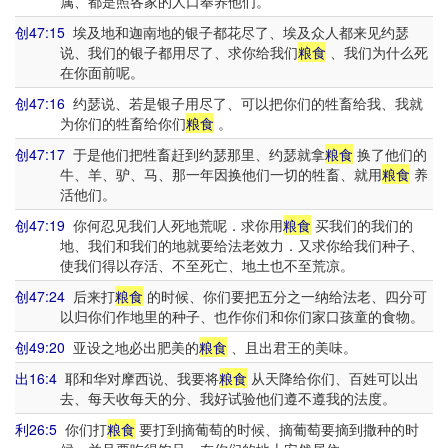
属、都是照各家的人口奉养他们。
创47:15
埃及地和迦南地的银子都花尽了、埃及众人都来见约瑟
说、我们的银子都用尽了、求你给我们
粮食
、我们为什么死
在你面前呢。
创47:16
约瑟说、若是银子用尽了、可以把你们的牲畜给我、我就
为你们的牲畜给你们
粮食
。
创47:17
于是他们把牲畜赶到约瑟那里、约瑟就拿
粮食
换了他们的
牛、羊、驴、马、那一年因换他们一切的牲畜、就用
粮食
养
活他们。
创47:19
你何忍见我们人死地荒呢．求你用
粮食
买我们的我们的
地、我们和我们的地就要给法老效力．又求你给我们种子、
使我们得以存活、不至死亡、地土也不至荒凉。
创47:24
后来打
粮食
的时候、你们要把五分之一纳给法老、四分可
以归你们作地里的种子、也作你们和你们家口孩童的食物。
创49:20
亚设之地必出肥美的
粮食
、且出君王的美味。
出16:4
耶和华对摩西说、我要将
粮食
从天降给你们、百姓可以出
去、每天收每天的分、我好试验他们遵不遵我的法度。
利26:5
你们打
粮食
要打到摘葡萄的时候、摘葡萄要摘到撒种的时