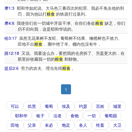
摩1:3
耶和华如此说、大马色三番四次的犯罪、我必不免去他的刑
罚．因为他以打
粮食
的铁器打过基列。
摩4:6
我使你们在一切城中牙齿干净、在你们各处
粮食
缺乏．你们
仍不归向我．这是耶和华说的。
哈3:17
虽然无花果树不发旺、葡萄树不结果、橄榄树也不效力、
田地不出
粮食
、圈中绝了羊、棚内也没有牛．
路12:18
又说、我要这么办．要把我的仓房拆了、另盖更大的．在
那里好收藏我一切的
粮食
和财物。
提后2:6
劳力的农夫、理当先得
粮食
。
1
可以
饥荒
葡萄
埃及
约瑟
百姓
城里
耶和华
银子
法老
食物
一切
葡萄园
田地
父亲
未必
饱足
各人
牲畜
大卫