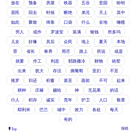
放在
预备
房屋
铁器
五谷
坚固
吩咐
居民
回去
时候
断绝
弟兄
天上
其中
如此
聚敛
倚靠
口袋
什么
全地
橄榄
穷人
或作
罗波安
装满
银钱
所多玛
儿女
好像
其后
众民
地上
夏天
本地
罪
省长
奉养
用尽
路上
所说
或是
就要
作工
利息
耶路撒冷
财物
砖窑
出来
犹大
存活
摘葡萄
亚扪
不至
推罗
归还
积蓄
甚至
面前
不可
起来
耕种
庄稼
赐给
神
无花果
的话
仆人
积存
诚实
荒年
护卫
人口
敬畏
耶利米
巴兰
城中
效力
各处
每天
有的
报错
Top