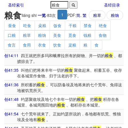
圣经索引
圣经目录
粮食
1
liáng shi
一览
-
83
次
PDF:
简
.
繁
粮草
粮饷
蚕食
吃食
籴粮
饭食
干粮
禁食
绝食
口粮
粮草
粮饷
美食
觅食
钱粮
食物
食言
食用
衣食
饮食
粜粮
粮
食
创14:11
四王就把所多玛和蛾摩拉所有的财物、并一切的
粮食
、都
掳掠去了。
创41:35
叫他们把将来丰年一切的
粮食
聚敛起来、积蓄五谷、收存
在各城里作食物、归于法老的手下。
创41:36
所积蓄的
粮食
、可以防备埃及地将来的七个荒年、免得这
地被饥荒所灭。
创41:48
约瑟聚敛埃及地七个丰年一切的
粮食
、把
粮食
积存在各
城里、各城周围田地的
粮食
、都积存在本城里。
创41:54
七个荒年就来了、正如约瑟所说的．各地都有饥荒、惟独
埃及全地有
粮食
。