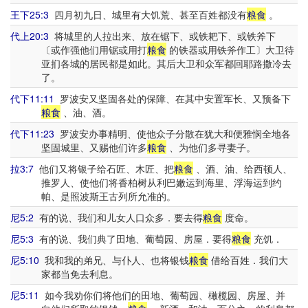
王下25:3
四月初九日、城里有大饥荒、甚至百姓都没有
粮食
。
代上20:3
将城里的人拉出来、放在锯下、或铁耙下、或铁斧下
〔或作强他们用锯或用打
粮食
的铁器或用铁斧作工〕大卫待
亚扪各城的居民都是如此。其后大卫和众军都回耶路撒冷去
了。
代下11:11
罗波安又坚固各处的保障、在其中安置军长、又预备下
粮食
、油、酒。
代下11:23
罗波安办事精明、使他众子分散在犹大和便雅悯全地各
坚固城里、又赐他们许多
粮食
、为他们多寻妻子。
拉3:7
他们又将银子给石匠、木匠、把
粮食
、酒、油、给西顿人、
推罗人、使他们将香柏树从利巴嫩运到海里、浮海运到约
帕、是照波斯王古列所允准的。
尼5:2
有的说、我们和儿女人口众多．要去得
粮食
度命。
尼5:3
有的说、我们典了田地、葡萄园、房屋．要得
粮食
充饥．
尼5:10
我和我的弟兄、与仆人、也将银钱
粮食
借给百姓．我们大
家都当免去利息。
尼5:11
如今我劝你们将他们的田地、葡萄园、橄榄园、房屋、并