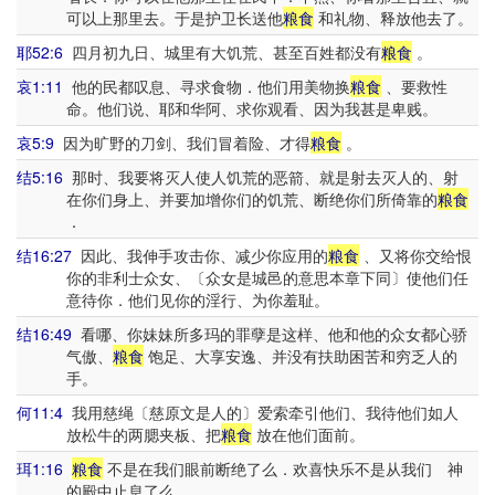
可以上那里去。于是护卫长送他
粮食
和礼物、释放他去了。
耶52:6
四月初九日、城里有大饥荒、甚至百姓都没有
粮食
。
哀1:11
他的民都叹息、寻求食物．他们用美物换
粮食
、要救性
命。他们说、耶和华阿、求你观看、因为我甚是卑贱。
哀5:9
因为旷野的刀剑、我们冒着险、才得
粮食
。
结5:16
那时、我要将灭人使人饥荒的恶箭、就是射去灭人的、射
在你们身上、并要加增你们的饥荒、断绝你们所倚靠的
粮食
．
结16:27
因此、我伸手攻击你、减少你应用的
粮食
、又将你交给恨
你的非利士众女、〔众女是城邑的意思本章下同〕使他们任
意待你．他们见你的淫行、为你羞耻。
结16:49
看哪、你妹妹所多玛的罪孽是这样、他和他的众女都心骄
气傲、
粮食
饱足、大享安逸、并没有扶助困苦和穷乏人的
手。
何11:4
我用慈绳〔慈原文是人的〕爱索牵引他们、我待他们如人
放松牛的两腮夹板、把
粮食
放在他们面前。
珥1:16
粮食
不是在我们眼前断绝了么．欢喜快乐不是从我们 神
的殿中止息了么。