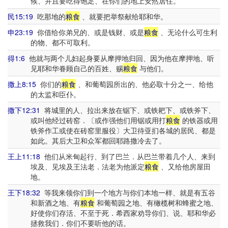
候、并且要吃得饱足、在你们的地上安然居住。
民15:19
吃那地的
粮食
、就要把举祭献给耶和华。
申23:19
你借给你弟兄的、或是钱财、或是
粮食
、无论什么可生利
的物、都不可取利。
得1:6
他就与两个儿妇起身要从摩押地归回、因为他在摩押地、听
见耶和华眷顾自己的百姓、赐
粮食
与他们。
撒上8:15
你们的
粮食
、和葡萄园所出的、他必取十分之一、给他
的太监和臣仆。
撒下12:31
将城里的人、拉出来放在锯下、或铁耙下、或铁斧下、
或叫他经过砖窑．〔或作强他们用锯或用打
粮食
的铁器或用
铁斧作工或使在砖窑里服役〕大卫待亚扪各城的居民、都是
如此。其后大卫和众军都回耶路撒冷去了。
王上11:18
他们从米甸起行、到了巴兰．从巴兰带着几个人、来到
埃及、见埃及王法老．法老为他派定
粮食
、又给他房屋田
地。
王下18:32
等我来领你们到一个地方与你们本地一样、就是有五谷
和新酒之地、有
粮食
和葡萄园之地、有橄榄树和蜂蜜之地、
好使你们存活、不至于死．希西家劝导你们、说、耶和华必
拯救我们．你们不要听他的话。