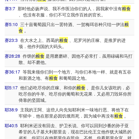
赛3:7
那时他必扬声说、我不作医治你们的人．因我家中没有
粮食
、也没有衣服．你们不可立我作百姓的官长。
赛5:10
三十亩葡萄园只出一罢特酒、一贺梅珥谷种只结一伊法
粮
食
。
赛23:3
在大水之上、西曷的
粮食
、尼罗河的庄稼、是推罗的进
项．他作列国的大码头。
赛28:28
作饼的
粮食
是用磨磨碎、因他不必常打．虽用碌碡和马打
散、却不磨他。
赛36:17
等我来领你们到一个地方、与你们本地一样、就是有五谷
和新酒之地、有
粮食
和葡萄园之地。
耶5:17
他们必吃尽你的庄稼、和你的
粮食
、是你儿女该吃的．必
吃尽你的牛羊、吃尽你的葡萄和无花果．又必用刀毁坏你所
倚靠的坚固城。
耶38:9
主我的王阿、这些人向先知耶利米一味地行恶、将他下在
牢狱中．他在那里必因饥饿而死．因为城中再没有
粮食
。
耶40:5
耶利米还没有回去、护卫长说、你可以回到沙番的孙子亚
希甘的儿子基大利那里去．现在巴比伦王立他作犹大城邑的
省长．你可以在他那里住在民中．不然、你看那里合宜、就