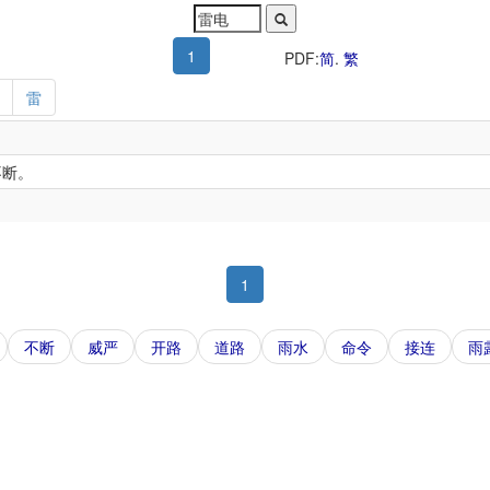
1
PDF:
简
.
繁
雷
不断。
1
不断
威严
开路
道路
雨水
命令
接连
雨