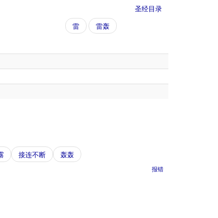
圣经目录
雷
雷轰
露
接连不断
轰轰
报错