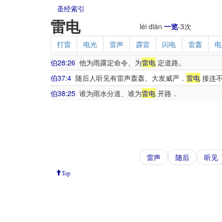
圣经索引
雷电
léi diàn
一览
-
3
次
打雷
电光
雷声
霹雷
闪电
雷轰
电
伯28:26
他为雨露定命令、为
雷电
定道路。
伯37:4
随后人听见有雷声轰轰、大发威严．
雷电
接连
伯38:25
谁为雨水分道、谁为
雷电
开路．
雷声
随后
听见
Top