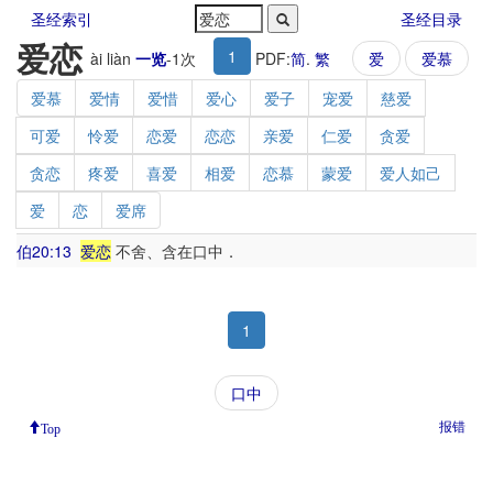
圣经索引
圣经目录
爱恋
1
ài liàn
一览
-
1
次
PDF:
简
.
繁
爱
爱慕
爱慕
爱情
爱惜
爱心
爱子
宠爱
慈爱
可爱
怜爱
恋爱
恋恋
亲爱
仁爱
贪爱
贪恋
疼爱
喜爱
相爱
恋慕
蒙爱
爱人如己
爱
恋
爱席
伯20:13
爱恋
不舍、含在口中．
1
口中
报错
Top