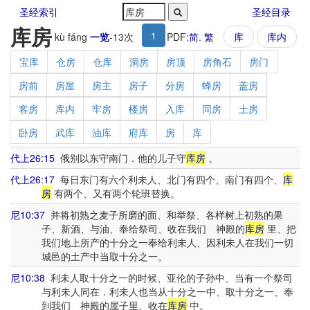
圣经索引
圣经目录
库房
1
kù fáng
一览
-
13
次
PDF:
简
.
繁
库
库内
宝库
仓房
仓库
洞房
房顶
房角石
房门
房前
房屋
房主
房子
分房
蜂房
盖房
客房
库内
牢房
楼房
入库
同房
土房
卧房
武库
油库
府库
房
库
代上26:15
俄别以东守南门．他的儿子守
库房
。
代上26:17
每日东门有六个利未人、北门有四个、南门有四个、
库
房
有两个、又有两个轮班替换。
尼10:37
并将初熟之麦子所磨的面、和举祭、各样树上初熟的果
子、新酒、与油、奉给祭司、收在我们 神殿的
库房
里、把
我们地上所产的十分之一奉给利未人、因利未人在我们一切
城邑的土产中当取十分之一。
尼10:38
利未人取十分之一的时候、亚伦的子孙中、当有一个祭司
与利未人同在．利未人也当从十分之一中、取十分之一、奉
到我们 神殿的屋子里、收在
库房
中。