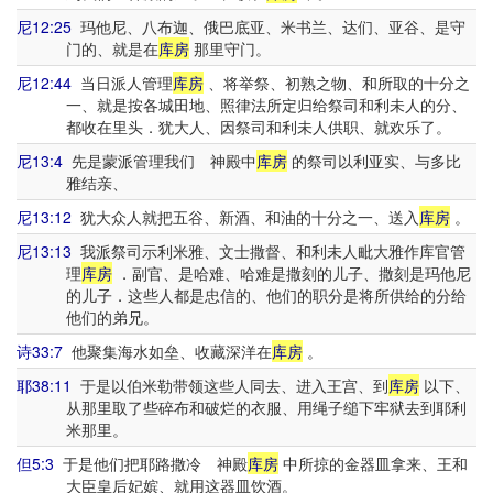
尼12:25
玛他尼、八布迦、俄巴底亚、米书兰、达们、亚谷、是守
门的、就是在
库房
那里守门。
尼12:44
当日派人管理
库房
、将举祭、初熟之物、和所取的十分之
一、就是按各城田地、照律法所定归给祭司和利未人的分、
都收在里头．犹大人、因祭司和利未人供职、就欢乐了。
尼13:4
先是蒙派管理我们 神殿中
库房
的祭司以利亚实、与多比
雅结亲、
尼13:12
犹大众人就把五谷、新酒、和油的十分之一、送入
库房
。
尼13:13
我派祭司示利米雅、文士撒督、和利未人毗大雅作库官管
理
库房
．副官、是哈难、哈难是撒刻的儿子、撒刻是玛他尼
的儿子．这些人都是忠信的、他们的职分是将所供给的分给
他们的弟兄。
诗33:7
他聚集海水如垒、收藏深洋在
库房
。
耶38:11
于是以伯米勒带领这些人同去、进入王宫、到
库房
以下、
从那里取了些碎布和破烂的衣服、用绳子缒下牢狱去到耶利
米那里。
但5:3
于是他们把耶路撒冷 神殿
库房
中所掠的金器皿拿来、王和
大臣皇后妃嫔、就用这器皿饮酒。