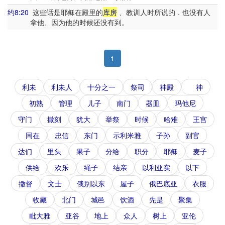
约8:20
这些话是耶稣在殿里的
库房
、教训人时所说的．也没有人
拿他、因为他的时候还没有到。
1
利未
利未人
十分之一
祭司
神殿
神
初熟
管理
儿子
南门
器皿
玛他尼
守门
撒刻
犹大
举祭
时候
哈难
王宫
同在
忠信
东门
示利米雅
子孙
副官
达们
里头
果子
分给
职分
耶稣
麦子
供给
欢乐
绳子
结亲
以利亚实
以下
撒督
文士
俄别以东
屋子
俄巴底亚
衣服
收藏
北门
城邑
饮酒
先是
聚集
毗大雅
亚谷
地上
众人
树上
亚伦