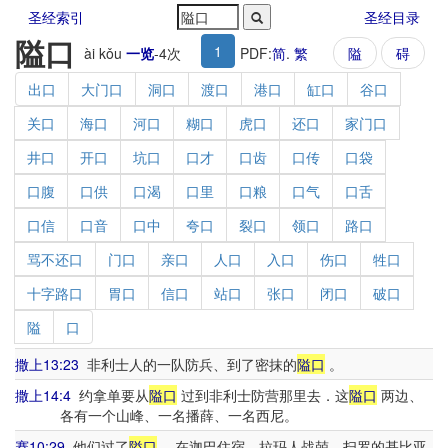
圣经索引
圣经目录
隘口
1
ài kǒu
一览
-
4
次
PDF:
简
.
繁
隘
碍
出口
大门口
洞口
渡口
港口
缸口
谷口
关口
海口
河口
糊口
虎口
还口
家门口
井口
开口
坑口
口才
口齿
口传
口袋
口腹
口供
口渴
口里
口粮
口气
口舌
口信
口音
口中
夸口
裂口
领口
路口
骂不还口
门口
亲口
人口
入口
伤口
牲口
十字路口
胃口
信口
站口
张口
闭口
破口
隘
口
撒上13:23
非利士人的一队防兵、到了密抹的
隘口
。
撒上14:4
约拿单要从
隘口
过到非利士防营那里去．这
隘口
两边、
各有一个山峰、一名播薛、一名西尼。
赛10:29
他们过了
隘口
．在迦巴住宿．拉玛人战兢．扫罗的基比亚