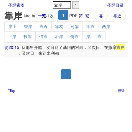
圣经索引
圣经目录
靠岸
1
kào àn
一览
-
1
次
PDF:
简
.
繁
靠
靠近
岸上
登岸
靠近
靠枕
可靠
牢靠
两岸
上岸
投靠
信靠
沿岸
倚靠
岸
靠
徒20:15
从那里开船、次日到了基阿的对面．又次日、在撒摩
靠岸
．又次日、来到米利都．
1
报错
Top