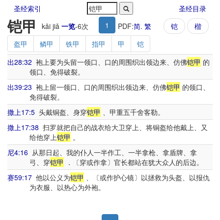
圣经索引
圣经目录
铠甲
1
kǎi jiǎ
一览
-
6
次
PDF:
简
.
繁
铠
楷
盔甲
鳞甲
铁甲
指甲
甲
铠
出28:32
袍上要为头留一领口、口的周围织出领边来、仿佛
铠甲
的
领口、免得破裂。
出39:23
袍上留一领口、口的周围织出领边来、仿佛
铠甲
的领口、
免得破裂。
撒上17:5
头戴铜盔、身穿
铠甲
、甲重五千舍客勒。
撒上17:38
扫罗就把自己的战衣给大卫穿上、将铜盔给他戴上、又
给他穿上
铠甲
。
尼4:16
从那日起、我的仆人一半作工、一半拿枪、拿盾牌、拿
弓、穿
铠甲
．〔穿或作拿〕官长都站在犹大众人的后边。
赛59:17
他以公义为
铠甲
、〔或作护心镜〕以拯救为头盔、以报仇
为衣服、以热心为外袍。