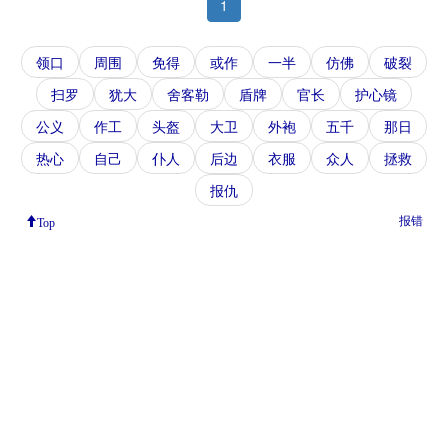
1
领口
周围
免得
或作
一半
仿佛
破裂
扫罗
犹大
舍客勒
盾牌
官长
护心镜
公义
作工
头盔
大卫
外袍
五千
那日
热心
自己
仆人
后边
衣服
众人
拯救
报仇
报错
Top