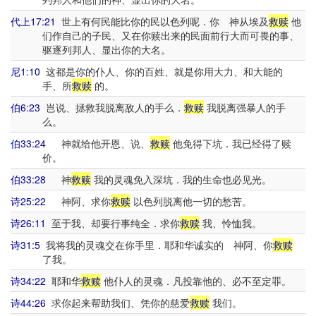
代上17:21
世上有何民能比你的民以色列呢．你 神从埃及
救赎
他
们作自己的子民、又在你赎出来的民面前行大而可畏的事、
驱逐列邦人、显出你的大名。
尼1:10
这都是你的仆人、你的百姓、就是你用大力、和大能的
手、所
救赎
的。
伯6:23
岂说、拯救我脱离敌人的手么．
救赎
我脱离强暴人的手
么。
伯33:24
神就给他开恩、说、
救赎
他免得下坑．我已经得了赎
价。
伯33:28
神
救赎
我的灵魂免入深坑．我的生命也必见光。
诗25:22
神阿、求你
救赎
以色列脱离他一切的愁苦。
诗26:11
至于我、却要行事纯全．求你
救赎
我、怜恤我。
诗31:5
我将我的灵魂交在你手里．耶和华诚实的 神阿、你
救赎
了我。
诗34:22
耶和华
救赎
他仆人的灵魂．凡投靠他的、必不至定罪。
诗44:26
求你起来帮助我们、凭你的慈爱
救赎
我们。