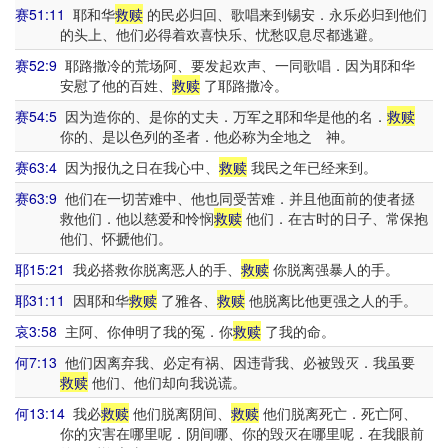
赛51:11
耶和华
救赎
的民必归回、歌唱来到锡安．永乐必归到他们
的头上、他们必得着欢喜快乐、忧愁叹息尽都逃避。
赛52:9
耶路撒冷的荒场阿、要发起欢声、一同歌唱．因为耶和华
安慰了他的百姓、
救赎
了耶路撒冷。
赛54:5
因为造你的、是你的丈夫．万军之耶和华是他的名．
救赎
你的、是以色列的圣者．他必称为全地之 神。
赛63:4
因为报仇之日在我心中、
救赎
我民之年已经来到。
赛63:9
他们在一切苦难中、他也同受苦难．并且他面前的使者拯
救他们．他以慈爱和怜悯
救赎
他们．在古时的日子、常保抱
他们、怀搋他们。
耶15:21
我必搭救你脱离恶人的手、
救赎
你脱离强暴人的手。
耶31:11
因耶和华
救赎
了雅各、
救赎
他脱离比他更强之人的手。
哀3:58
主阿、你伸明了我的冤．你
救赎
了我的命。
何7:13
他们因离弃我、必定有祸、因违背我、必被毁灭．我虽要
救赎
他们、他们却向我说谎。
何13:14
我必
救赎
他们脱离阴间、
救赎
他们脱离死亡．死亡阿、
你的灾害在哪里呢．阴间哪、你的毁灭在哪里呢．在我眼前