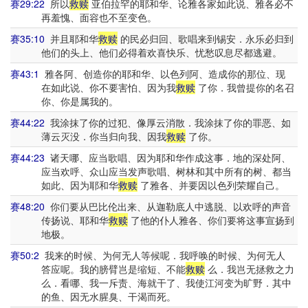
赛29:22
所以
救赎
亚伯拉罕的耶和华、论雅各家如此说、雅各必不
再羞愧、面容也不至变色。
赛35:10
并且耶和华
救赎
的民必归回、歌唱来到锡安．永乐必归到
他们的头上、他们必得着欢喜快乐、忧愁叹息尽都逃避。
赛43:1
雅各阿、创造你的耶和华、以色列阿、造成你的那位、现
在如此说、你不要害怕、因为我
救赎
了你．我曾提你的名召
你、你是属我的。
赛44:22
我涂抹了你的过犯、像厚云消散．我涂抹了你的罪恶、如
薄云灭没．你当归向我、因我
救赎
了你。
赛44:23
诸天哪、应当歌唱、因为耶和华作成这事．地的深处阿、
应当欢呼、众山应当发声歌唱、树林和其中所有的树、都当
如此、因为耶和华
救赎
了雅各、并要因以色列荣耀自己。
赛48:20
你们要从巴比伦出来、从迦勒底人中逃脱、以欢呼的声音
传扬说、耶和华
救赎
了他的仆人雅各、你们要将这事宣扬到
地极。
赛50:2
我来的时候、为何无人等候呢．我呼唤的时候、为何无人
答应呢。我的膀臂岂是缩短、不能
救赎
么．我岂无拯救之力
么．看哪、我一斥责、海就干了、我使江河变为旷野．其中
的鱼、因无水腥臭、干渴而死。