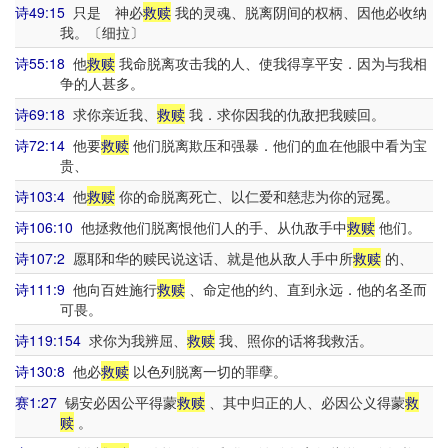
诗49:15
只是 神必
救赎
我的灵魂、脱离阴间的权柄、因他必收纳
我。〔细拉〕
诗55:18
他
救赎
我命脱离攻击我的人、使我得享平安．因为与我相
争的人甚多。
诗69:18
求你亲近我、
救赎
我．求你因我的仇敌把我赎回。
诗72:14
他要
救赎
他们脱离欺压和强暴．他们的血在他眼中看为宝
贵、
诗103:4
他
救赎
你的命脱离死亡、以仁爱和慈悲为你的冠冕。
诗106:10
他拯救他们脱离恨他们人的手、从仇敌手中
救赎
他们。
诗107:2
愿耶和华的赎民说这话、就是他从敌人手中所
救赎
的、
诗111:9
他向百姓施行
救赎
、命定他的约、直到永远．他的名圣而
可畏。
诗119:154
求你为我辨屈、
救赎
我、照你的话将我救活。
诗130:8
他必
救赎
以色列脱离一切的罪孽。
赛1:27
锡安必因公平得蒙
救赎
、其中归正的人、必因公义得蒙
救
赎
。