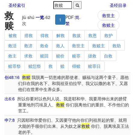
圣经索引
圣经目录
救
救世主
jiù shú
一览
-
62
PDF:
简
.
1
赎
次
繁
救赎主
被救
搭救
得救
解救
救拔
救恩
救护
救活
救济
救命
救人
救世主
救赎主
救助
救主
求救
赎回
赎价
赎罪
拯救
自救
赎罪祭
赎愆祭
救
赎
得赎
赎罪日
创48:16
救赎
我脱离一切患难的那使者、赐福与这两个童子、愿他
们归在我的名下、和我祖亚伯拉罕、我父以撒的名下、又愿
他们在世界中生养众多。
出6:6
所以你要对以色列人说、我是耶和华、我要用伸出来的膀臂
重重地刑罚埃及人、
救赎
你们脱离他们的重担、不作他们的
苦工。
申7:8
只因耶和华爱你们、又因要守他向你们列祖所起的誓、就用
大能的手领你们出来、从为奴之家
救赎
你们、脱离埃及王法
老的手。