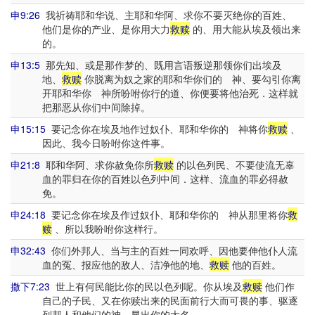
申9:26
我祈祷耶和华说、主耶和华阿、求你不要灭绝你的百姓、
他们是你的产业、是你用大力
救赎
的、用大能从埃及领出来
的。
申13:5
那先知、或是那作梦的、既用言语叛逆那领你们出埃及
地、
救赎
你脱离为奴之家的耶和华你们的 神、要勾引你离
开耶和华你 神所吩咐你行的道、你便要将他治死．这样就
把那恶从你们中间除掉。
申15:15
要记念你在埃及地作过奴仆、耶和华你的 神将你
救赎
、
因此、我今日吩咐你这件事。
申21:8
耶和华阿、求你赦免你所
救赎
的以色列民、不要使流无辜
血的罪归在你的百姓以色列中间．这样、流血的罪必得赦
免。
申24:18
要记念你在埃及作过奴仆、耶和华你的 神从那里将你
救
赎
、所以我吩咐你这样行。
申32:43
你们外邦人、当与主的百姓一同欢呼、因他要伸他仆人流
血的冤、报应他的敌人、洁净他的地、
救赎
他的百姓。
撒下7:23
世上有何民能比你的民以色列呢。你从埃及
救赎
他们作
自己的子民、又在你赎出来的民面前行大而可畏的事、驱逐
列邦人和他们的神、显出你的大名。