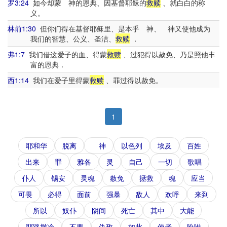
罗3:24
如今却蒙 神的恩典、因基督耶稣的
救赎
、就白白的称
义。
林前1:30
但你们得在基督耶稣里、是本乎 神、 神又使他成为
我们的智慧、公义、圣洁、
救赎
．
弗1:7
我们借这爱子的血、得蒙
救赎
、过犯得以赦免、乃是照他丰
富的恩典．
西1:14
我们在爱子里得蒙
救赎
、罪过得以赦免。
1
耶和华
脱离
神
以色列
埃及
百姓
出来
罪
雅各
灵
自己
一切
歌唱
仆人
锡安
灵魂
赦免
拯救
魂
应当
可畏
必得
面前
强暴
敌人
欢呼
来到
所以
奴仆
阴间
死亡
其中
大能
耶路撒冷
不要
仇敌
如此
使者
吩咐