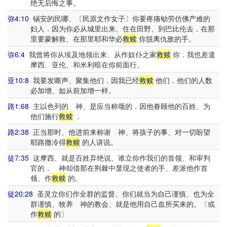
绝无后悔之事。
弥4:10
锡安的民哪、〔民原文作女子〕你要疼痛劬劳仿佛产难的
妇人．因为你必从城里出来、住在田野、到巴比伦去．在那
里要蒙解救、在那里耶和华必
救赎
你脱离仇敌的手。
弥6:4
我曾将你从埃及地领出来、从作奴仆之家
救赎
你．我也差遣
摩西、亚伦、和米利暗在你前面行。
亚10:8
我要发嘶声、聚集他们．因我已经
救赎
他们．他们的人数
必加增、如从前加增一样。
路1:68
主以色列的 神、是应当称颂的．因他眷顾他的百姓、为
他们施行
救赎
．
路2:38
正当那时、他进前来称谢 神、将孩子的事、对一切盼望
耶路撒冷得
救赎
的人讲说。
徒7:35
这摩西、就是百姓弃绝说、谁立你作我们的首领、和审判
官的． 神却借那在荆棘中显现之使者的手、差派他作首
领、作
救赎
的。
徒20:28
圣灵立你们作全群的监督、你们就当为自己谨慎、也为全
群谨慎、牧养 神的教会、就是他用自己血所买来的。〔或
作
救赎
的〕