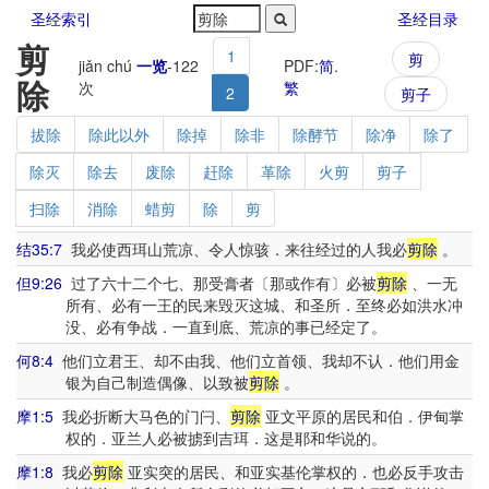
圣经索引
圣经目录
剪
1
剪
jiǎn chú
一览
-
122
PDF:
简
.
除
次
繁
2
剪子
拔除
除此以外
除掉
除非
除酵节
除净
除了
除灭
除去
废除
赶除
革除
火剪
剪子
扫除
消除
蜡剪
除
剪
结35:7
我必使西珥山荒凉、令人惊骇．来往经过的人我必
剪除
。
但9:26
过了六十二个七、那受膏者〔那或作有〕必被
剪除
、一无
所有、必有一王的民来毁灭这城、和圣所．至终必如洪水冲
没、必有争战．一直到底、荒凉的事已经定了。
何8:4
他们立君王、却不由我、他们立首领、我却不认．他们用金
银为自己制造偶像、以致被
剪除
。
摩1:5
我必折断大马色的门闩、
剪除
亚文平原的居民和伯．伊甸掌
权的．亚兰人必被掳到吉珥．这是耶和华说的。
摩1:8
我必
剪除
亚实突的居民、和亚实基伦掌权的．也必反手攻击