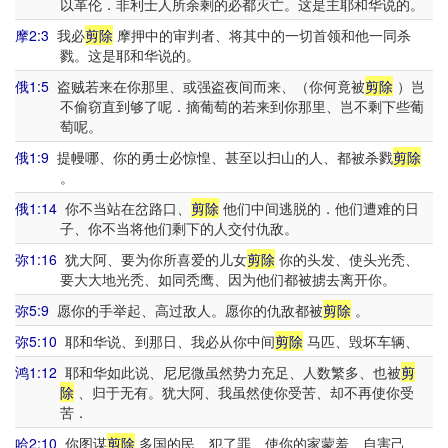
以革伦．非利士人所余剩的必都灭亡。这是主耶和华说的。
摩2:3
我必
剪除
摩押中的审判者、将其中的一切首领和他一同杀
戮。这是耶和华说的。
俄1:5
盗贼若来在你那里、或强盗夜间而来、（你何竟被
剪除
）岂
不偷窃直到够了呢．摘葡萄的若来到你那里、岂不剩下些葡
萄呢。
俄1:9
提幔哪、你的勇士必惊惶、甚至以扫山的人、都被杀戮
剪除
。
俄1:14
你不当站在岔路口、
剪除
他们中间逃脱的．他们遭难的日
子、你不当将他们剩下的人交付仇敌。
弥1:16
犹大阿、要为你所喜爱的儿女
剪除
你的头发、使头光秃、
要大大地光秃、如同秃鹰、因为他们都被掳去离开你。
弥5:9
愿你的手举起、高过敌人。愿你的仇敌都被
剪除
。
弥5:10
耶和华说、到那日、我必从你中间
剪除
马匹、毁坏车辆、
鸿1:12
耶和华如此说、尼尼微虽然势力充足、人数繁多、也被
剪
除
、归于无有。犹大阿、我虽然使你受苦、却不再使你受
苦．
哈2:10
你图谋
剪除
多国的民、犯了罪、使你的家蒙羞、自害己