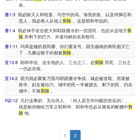
命。
番1:3
我必除灭人和牲畜、与空中的鸟、海里的鱼、以及绊脚石和
恶人．我必将人从地上
剪除
。这是耶和华说的。
番1:4
我必伸手攻击犹大和耶路撒冷的一切居民．也必从这地方
剪
除
所剩下的巴力、并基玛林的名和祭司、
番1:11
玛革提施的居民哪、你们要哀号、因为迦南的商民都灭亡
了．凡搬运银子的都被
剪除
。
亚13:8
耶和华说、这全地的人、三分之二、必
剪除
而死、三分之
一仍必存留。
亚14:2
因为我必聚集万国与耶路撒冷争战．城必被攻取、房屋被
抢夺、妇女被玷污、城中的民一半被掳去、剩下的民、仍在
城中、不致
剪除
。
玛2:12
凡行这事的、无论何人、〔何人原文作叫醒的答应的〕、
就是献供物给万军之耶和华、耶和华也必从雅各的帐棚中
剪
除
他。
1
2