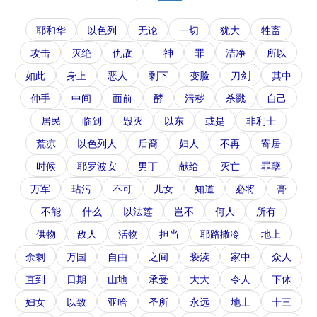
耶和华
以色列
无论
一切
犹大
牲畜
攻击
灭绝
仇敌
神
罪
洁净
所以
如此
身上
恶人
剩下
变脸
刀剑
其中
伸手
中间
面前
酵
污秽
杀戮
自己
居民
临到
毁灭
以东
或是
非利士
荒凉
以色列人
后裔
妇人
不再
寄居
时候
耶罗波安
男丁
献给
灭亡
罪孽
万军
玷污
不可
儿女
知道
必将
膏
不能
什么
以法莲
岂不
何人
所有
供物
敌人
活物
担当
耶路撒冷
地上
余剩
万国
自由
之间
亵渎
家中
众人
直到
日期
山地
承受
大大
令人
下体
妇女
以致
亚哈
圣所
永远
地土
十三