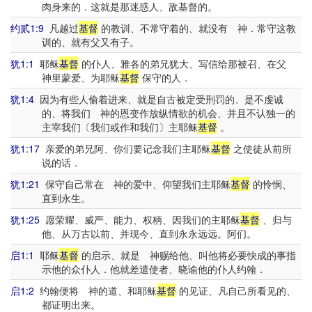
肉身来的．这就是那迷惑人、敌基督的。
约贰1:9
凡越过
基督
的教训、不常守着的、就没有 神．常守这教
训的、就有父又有子。
犹1:1
耶稣
基督
的仆人、雅各的弟兄犹大、写信给那被召、在父
神里蒙爱、为耶稣
基督
保守的人．
犹1:4
因为有些人偷着进来、就是自古被定受刑罚的、是不虔诚
的、将我们 神的恩变作放纵情欲的机会、并且不认独一的
主宰我们〔我们或作和我们〕主耶稣
基督
。
犹1:17
亲爱的弟兄阿、你们要记念我们主耶稣
基督
之使徒从前所
说的话．
犹1:21
保守自己常在 神的爱中、仰望我们主耶稣
基督
的怜悯、
直到永生。
犹1:25
愿荣耀、威严、能力、权柄、因我们的主耶稣
基督
、归与
他、从万古以前、并现今、直到永永远远。阿们。
启1:1
耶稣
基督
的启示、就是 神赐给他、叫他将必要快成的事指
示他的众仆人．他就差遣使者、晓谕他的仆人约翰．
启1:2
约翰便将 神的道、和耶稣
基督
的见证、凡自己所看见的、
都证明出来。