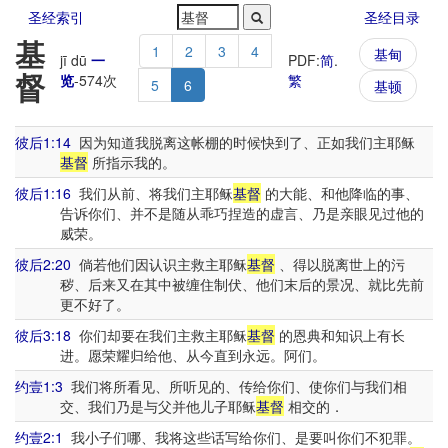
圣经索引
圣经目录
基
1
2
3
4
基甸
jī dū
一
PDF:
简
.
督
览
-
574
次
繁
5
6
基顿
彼后1:14
因为知道我脱离这帐棚的时候快到了、正如我们主耶稣
基督
所指示我的。
彼后1:16
我们从前、将我们主耶稣
基督
的大能、和他降临的事、
告诉你们、并不是随从乖巧捏造的虚言、乃是亲眼见过他的
威荣。
彼后2:20
倘若他们因认识主救主耶稣
基督
、得以脱离世上的污
秽、后来又在其中被缠住制伏、他们末后的景况、就比先前
更不好了。
彼后3:18
你们却要在我们主救主耶稣
基督
的恩典和知识上有长
进。愿荣耀归给他、从今直到永远。阿们。
约壹1:3
我们将所看见、所听见的、传给你们、使你们与我们相
交、我们乃是与父并他儿子耶稣
基督
相交的．
约壹2:1
我小子们哪、我将这些话写给你们、是要叫你们不犯罪。