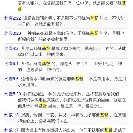
若有人犯罪、在父那里我们有一位中保、就是那义者耶稣
基
督
．
约壹2:22
谁是说谎话的呢．不是那不认耶稣为
基督
的么．不认父
与子的、这就是敌基督的。
约壹3:23
神的命令就是叫我们信他儿子耶稣
基督
的名、且照他
所赐给我们的命令彼此相爱。
约壹4:2
凡灵认耶稣
基督
是成了肉身来的、就是出于 神的．从此
你们可以认出 神的灵来。
约壹5:1
凡信耶稣是
基督
的、都是从 神而生．凡爱生他之 神
的、也必爱从 神生的。
约壹5:6
这借着水和血而来的就是耶稣
基督
．不是单用水、乃是用
水又用血。
约壹5:20
我们也知道 神的儿子已经来到、且将智慧赐给我们、
使我们认识那位真实的、我们也在那位真实的里面、就是在
他儿子耶稣
基督
里面。这是真 神、也是永生。
约贰1:3
恩惠、怜悯、平安、从父 神和他儿子耶稣
基督
、在真理
和爱心上、必常与我们同在。
约贰1:7
因为世上有许多迷惑人的出来、他们不认耶稣
基督
是成了