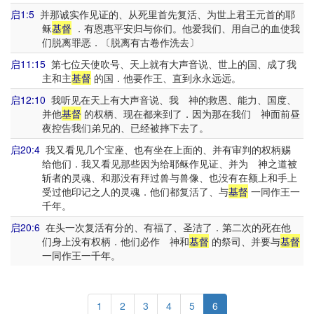
启1:5
并那诚实作见证的、从死里首先复活、为世上君王元首的耶
稣
基督
．有恩惠平安归与你们。他爱我们、用自己的血使我
们脱离罪恶．〔脱离有古卷作洗去〕
启11:15
第七位天使吹号、天上就有大声音说、世上的国、成了我
主和主
基督
的国．他要作王、直到永永远远。
启12:10
我听见在天上有大声音说、我 神的救恩、能力、国度、
并他
基督
的权柄、现在都来到了．因为那在我们 神面前昼
夜控告我们弟兄的、已经被摔下去了。
启20:4
我又看见几个宝座、也有坐在上面的、并有审判的权柄赐
给他们．我又看见那些因为给耶稣作见证、并为 神之道被
斩者的灵魂、和那没有拜过兽与兽像、也没有在额上和手上
受过他印记之人的灵魂．他们都复活了、与
基督
一同作王一
千年。
启20:6
在头一次复活有分的、有福了、圣洁了．第二次的死在他
们身上没有权柄．他们必作 神和
基督
的祭司、并要与
基督
一同作王一千年。
1
2
3
4
5
6