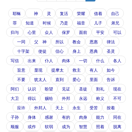
耶稣
神
灵
复活
荣耀
借着
自己
罪
知道
时候
乃是
福音
儿子
弟兄
归与
心里
众人
保罗
面前
平安
可以
一同
父 神
所以
教会
恩惠
律法
十字架
使徒
信心
身上
恩典
圣灵
写信
出来
仆人
肉体
一切
什么
各人
旨意
显现
提摩太
救主
有人
如今
不要
犹太人
直到
爱心
里面
告诉
阿们
认识
盼望
见证
圣徒
割礼
现在
大卫
得以
赐给
外邦
永远
称义
不可
应许
外邦人
天上
永生
受苦
按着
子孙
身体
感谢
有的
肉身
能力
同在
顺服
或作
软弱
成为
智慧
照着
脱离