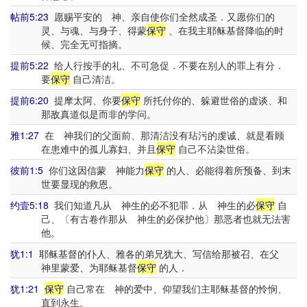
帖前5:23
愿赐平安的 神、亲自使你们全然成圣．又愿你们的
灵、与魂、与身子、得蒙
保守
、在我主耶稣基督降临的时
候、完全无可指摘。
提前5:22
给人行按手的礼、不可急促．不要在别人的罪上有分．
要
保守
自己清洁。
提前6:20
提摩太阿、你要
保守
所托付你的、躲避世俗的虚谈、和
那敌真道似是而非的学问。
雅1:27
在 神我们的父面前、那清洁没有玷污的虔诚、就是看顾
在患难中的孤儿寡妇、并且
保守
自己不沾染世俗。
彼前1:5
你们这因信蒙 神能力
保守
的人、必能得着所预备、到末
世要显现的救恩。
约壹5:18
我们知道凡从 神生的必不犯罪．从 神生的必
保守
自
己、〔有古卷作那从 神生的必保护他〕那恶者也就无法害
他。
犹1:1
耶稣基督的仆人、雅各的弟兄犹大、写信给那被召、在父
神里蒙爱、为耶稣基督
保守
的人．
犹1:21
保守
自己常在 神的爱中、仰望我们主耶稣基督的怜悯、
直到永生。