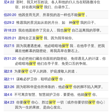
尼4:22
那时、我又对百姓说、各人和他的仆人当在耶路撒冷住
宿、好在夜间
保守
我们、白昼作工。
伯20:20
他因贪而无厌、所喜悦的连一样也不能
保守
。
伯29:2
惟愿我的景况如从前的月分、如 神
保守
我的日子。
诗18:23
我在他面前作了完全人．我也
保守
自己远离我的罪孽。
诗25:21
愿纯全正直
保守
我、因为我等候你。
诗27:5
因为我遭遇患难、他必暗暗地
保守
我．在他亭子里、把我
藏在他帐幕的隐密处、将我高举在磐石上。
诗31:20
你必把他们藏在你面前的隐密处、免得遇见人的计谋．你
必暗暗地
保守
他们在亭子里、免受口舌的争闹。
箴2:8
为要
保守
公平人的路、护庇虔敬人的道．
箴2:11
谋略必护卫你．聪明必
保守
你．
箴3:26
因为耶和华是你所倚靠的．他必
保守
你的脚不陷入网罗。
箴4:6
不可离弃智慧、智慧就护卫你．要爱他、他就
保守
你。
箴4:23
你要
保守
你心、胜过
保守
一切〔或作你要切切
保守
你心〕
因为一生的果效、是由心发出。