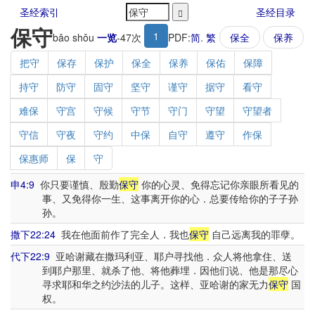
圣经索引
圣经目录
保守
1
bǎo shǒu
一览
-
47
次
PDF:
简
.
繁
保全
保养
把守
保存
保护
保全
保养
保佑
保障
持守
防守
固守
坚守
谨守
据守
看守
难保
守宫
守候
守节
守门
守望
守望者
守信
守夜
守约
中保
自守
遵守
作保
保惠师
保
守
申4:9
你只要谨慎、殷勤
保守
你的心灵、免得忘记你亲眼所看见的
事、又免得你一生、这事离开你的心．总要传给你的子子孙
孙。
撒下22:24
我在他面前作了完全人．我也
保守
自己远离我的罪孽。
代下22:9
亚哈谢藏在撒玛利亚、耶户寻找他．众人将他拿住、送
到耶户那里、就杀了他、将他葬埋．因他们说、他是那尽心
寻求耶和华之约沙法的儿子。这样、亚哈谢的家无力
保守
国
权。