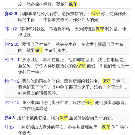
冷、他必保护拯救、要越门
保守
。
赛42:6
我耶和华凭公义召你、必搀扶你的手、
保守
你、使你作众
民的中保、〔中保原文作约〕作外邦人的光、
耶1:12
耶和华对我说、你看得不错．因为我留意
保守
我的话、使
得成就。
约12:25
爱惜自己生命的、就失丧生命．在这世上恨恶自己生命
的、就要
保守
生命到永生。
约17:11
从今以后、我不在世上、他们却在世上、我往你那里去。
圣父阿、求你因你所赐给我的名
保守
他们、叫他们合而为一
像我们一样。
约17:12
我与他们同在的时候、因你所赐给我的名、
保守
了他们、
我也护卫了他们、其中除了那灭亡之子、没有一个灭亡的．
好叫经上的话得应验。
约17:15
我不求你叫他们离开世界、只求你
保守
他们脱离那恶者。
〔或作脱离罪恶〕
弗4:3
用和平彼此联络、竭力
保守
圣灵所赐合而为一的心。
腓4:7
神所赐出人意外的平安、必在基督耶稣里、
保守
你们的心
怀意念。