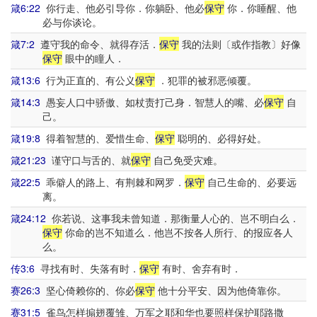
箴6:22
你行走、他必引导你．你躺卧、他必
保守
你．你睡醒、他
必与你谈论。
箴7:2
遵守我的命令、就得存活．
保守
我的法则〔或作指教〕好像
保守
眼中的瞳人．
箴13:6
行为正直的、有公义
保守
．犯罪的被邪恶倾覆。
箴14:3
愚妄人口中骄傲、如杖责打己身．智慧人的嘴、必
保守
自
己。
箴19:8
得着智慧的、爱惜生命、
保守
聪明的、必得好处。
箴21:23
谨守口与舌的、就
保守
自己免受灾难。
箴22:5
乖僻人的路上、有荆棘和网罗．
保守
自己生命的、必要远
离。
箴24:12
你若说、这事我未曾知道．那衡量人心的、岂不明白么．
保守
你命的岂不知道么．他岂不按各人所行、的报应各人
么。
传3:6
寻找有时、失落有时．
保守
有时、舍弃有时．
赛26:3
坚心倚赖你的、你必
保守
他十分平安、因为他倚靠你。
赛31:5
雀鸟怎样搧翅覆雏、万军之耶和华也要照样保护耶路撒